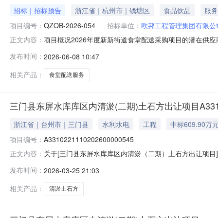
招标｜招标预告
浙江省｜杭州市｜钱塘区
食品饮品
服务
项目编号：
QZOB-2026-054
招标单位：
欧邦工程管理集团有限公
项目概况2026年度新新街道食堂配送采购项目的潜在供应
正文内容：
QZOB-2026-054项目名称：2026年度新新街道
发布时间：
2026-06-08 10:47
法》第二十二条要求。（1）具有独立承担民事责任的能力
税收和社会保障资金
相关产品：
食堂配送服务
三门县东屏水库库区内清淤(二期)土石方出让项目A3310221
浙江省｜台州市｜三门县
水利水电
工程
中标609.90万
项目编号：
A3310221110202600000545
关于[三门县东屏水库库区内清淤（二期）土石方出让项目
正文内容：
内清淤（二期）土石方出让项目活动，于2026年3月25
发布时间：
2026-03-25 21:03
竞得人标的位置是否成交成交价成交时间总价1三门县东屏水库库
相关产品：
清淤土石方