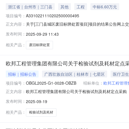
浙江省｜台州市｜三门县
其他
工程
中标6.60万元
项目编号：
A3310221110202500000495
关于[三门县城区废旧标牌处置项目]项目的结果公告网上
正文内容：
年9月29日10时13分在三门县公共资源交易中心产权
发布时间：
2025-09-29 11:43
1三门县城区废旧标牌处置项目安徽洪照再生资源回收有限公司已成交6
相关产品：
废旧标牌处置
欧邦工程管理集团有限公司关于检验试剂及耗材定点采购(项目编
招标｜招标公告
广西壮族自治区｜桂林市｜七星区
医疗卫生
项目编号：
OBGL2025-G1-0028-OBZB
招标单位：
欧邦工程管理
欧邦工程管理集团有限公司关于检验试剂及耗材定点采购（项目
正文内容：
公共资源交易平台(广西·桂林)（http://ggzy.jgswj.
发布时间：
2025-09-19
OBGL2025-G1-0028-OBZB2.项目名称：检验试剂及
相关产品：
检验试剂及耗材