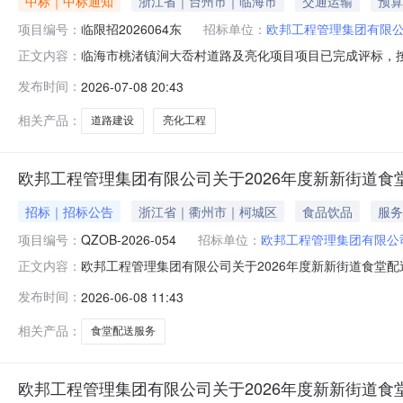
中标｜中标通知
浙江省｜台州市｜临海市
交通运输
预算
项目编号：
临限招2026064东
招标单位：
欧邦工程管理集团有限
临海市桃渚镇涧大岙村道路及亮化项目项目已完成评标，
正文内容：
例》的有关规定对评标结果予以公示，接受社会监督。如
发布时间：
2026-07-08 20:43
程建设项目招标投标活动投诉处理办法》的规定向行政主管
门：临海市建设工程招标投标事务中心监管备案号
相关产品：
道路建设
亮化工程
欧邦工程管理集团有限公司关于2026年度新新街道食
招标｜招标公告
浙江省｜衢州市｜柯城区
食品饮品
服务
项目编号：
QZOB-2026-054
招标单位：
欧邦工程管理集团有限公
欧邦工程管理集团有限公司关于2026年度新新街道食堂
正文内容：
文件，并于2026年6月8日14：30（北京时间）前现场递
发布时间：
2026-06-08 11:43
争性磋商预算金额：48万元服务期：1年二、供应商资格
业信誉和健全的
相关产品：
食堂配送服务
欧邦工程管理集团有限公司关于2026年度新新街道食