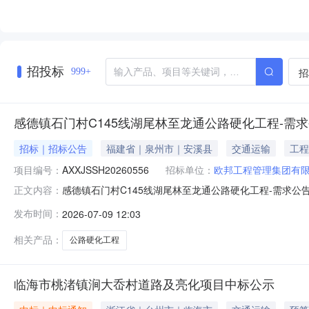
招投标
招
999+
感德镇石门村C145线湖尾林至龙通公路硬化工程-需
招标｜招标公告
福建省｜泉州市｜安溪县
交通运输
工程
项目编号：
AXXJSSH20260556
招标单位：
欧邦工程管理集团有
感德镇石门村C145线湖尾林至龙通公路硬化工程-需求公告摇取人:
正文内容：
林至龙通公路硬化工程项目类型交通项目地点感德镇石门村发布
发布时间：
2026-07-09 12:03
13599140815助审时间(工作日)15助审费用(元)3000摇
相关产品：
公路硬化工程
临海市桃渚镇涧大岙村道路及亮化项目中标公示