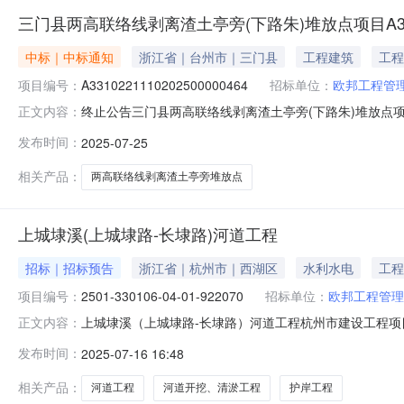
三门县两高联络线剥离渣土亭旁(下路朱)堆放点项目A331022
中标｜中标通知
浙江省｜台州市｜三门县
工程建筑
工程
项目编号：
A3310221110202500000464
招标单位：
欧邦工程管
终止公告三门县两高联络线剥离渣土亭旁(下路朱)堆放点项目终
正文内容：
原招标文件执行。三门县全域土地综合开发有限公司欧邦工程
发布时间：
2025-07-25
交结果受欧邦工程管理有限公司委托，由三门县公共资源交易
易
相关产品：
两高联络线剥离渣土亭旁堆放点
上城埭溪(上城埭路-长埭路)河道工程
招标｜招标预告
浙江省｜杭州市｜西湖区
水利水电
工程
项目编号：
2501-330106-04-01-922070
招标单位：
欧邦工程管理
上城埭溪（上城埭路-长埭路）河道工程杭州市建设工程
正文内容：
件及文号关于上城埭溪（上城埭路-长埭路）河道工程可行
发布时间：
2025-07-16 16:48
属设施等，河道长约915米，河道宽约10-37米，两侧
同金额(万元)1上城埭溪（上
相关产品：
河道工程
河道开挖、清淤工程
护岸工程