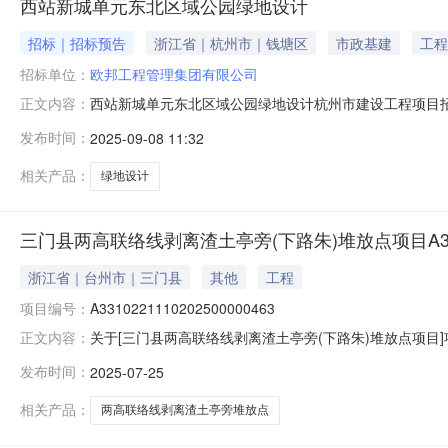
西站新城单元东北区域公园绿地设计
招标｜招标预告
浙江省｜杭州市｜钱塘区
市政基建
工程
招标单位：
欧邦工程管理集团有限公司
西站新城单元东北区域公园绿地设计杭州市建设工程项目
正文内容：
号关于下达《2025年政府投资项目前期计划(第六批)》的通
发布时间：
2025-09-08 11:32
相关配套设施，总用地面积约6公顷(以实测为准)。总投资约
招标
相关产品：
绿地设计
三门县两高联络线剥离渣土亭旁(下路朱)堆放点项目A331022
浙江省｜台州市｜三门县
其他
工程
项目编号：
A3310221110202500000463
关于[三门县两高联络线剥离渣土亭旁(下路朱)堆放点项
正文内容：
渣土亭旁(下路朱)堆放点项目活动，于2025年7月25
发布时间：
2025-07-25
得人标的位置是否成交成交价成交时间总价1三门县两高联络线剥
相关产品：
两高联络线剥离渣土亭旁堆放点