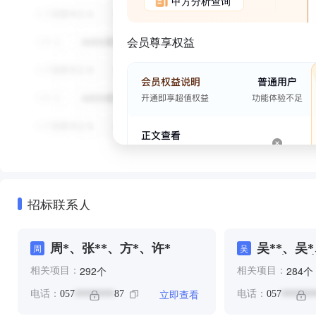
甲方分析查询
会员尊享权益
招标联系人
周*、张**、方*、许*
吴**、吴
周
吴
*、张*、方
个
个
292
284
相关项目：
相关项目：
立即查看
电话：
057
87
电话：
057
********
*******