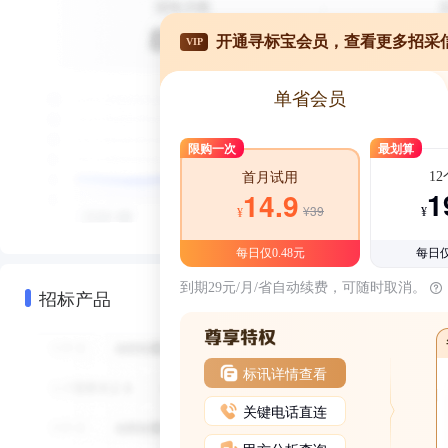
开通寻标宝会员，查看更多招采
VIP
单省会员
限购一次
最划算
1
首月试用
1
14.9
¥39
¥
¥
每日仅0.48元
每日仅
到期29元/月/省自动续费，可随时取消。
招标产品
标讯详情查看
关键电话直连