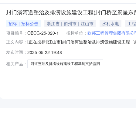
封门溪河道整治及排涝设施建设工程(封门桥至景星东路
招标｜招标公告
浙江省｜衢州市｜江山市
水利水电
工程
项目编号：
OBCG-25-020-1
招标单位：
欧邦工程管理集团有限公
[正在投标][江山市]封门溪河道整治及排涝设施建设工
正文内容：
桥二期2、3、4标段）基坑支护监测（第二次）的竞价公
发布时间：
2025-05-22 19:48
工程（封门桥至景星东路桥二期2、3、4标段）基坑支护监
分散委托代理三、
相关产品：
河道整治及排涝设施建设工程基坑支护监测
NEW
HOT
5折起