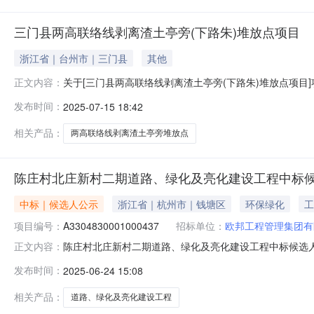
三门县两高联络线剥离渣土亭旁(下路朱)堆放点项目
浙江省｜台州市｜三门县
其他
关于[三门县两高联络线剥离渣土亭旁(下路朱)堆放点项
正文内容：
渣土亭旁(下路朱)堆放点项目活动，于2025年7月25
发布时间：
2025-07-15 18:42
得人标的位置是否成交成交价成交时间总价1三门县两高联络线剥
相关产品：
两高联络线剥离渣土亭旁堆放点
陈庄村北庄新村二期道路、绿化及亮化建设工程中标
中标｜候选人公示
浙江省｜杭州市｜钱塘区
环保绿化
工
项目编号：
A3304830001000437
招标单位：
欧邦工程管理集团有
陈庄村北庄新村二期道路、绿化及亮化建设工程中标候选人公
正文内容：
程名称陈庄村北庄新村二期道路、绿化及亮化建设工程招
发布时间：
2025-06-24 15:08
村二期混凝土道路、房前屋后稻场硬化、侧石、雨水口、
桐升建设有限公司中标候选人排序第
相关产品：
道路、绿化及亮化建设工程