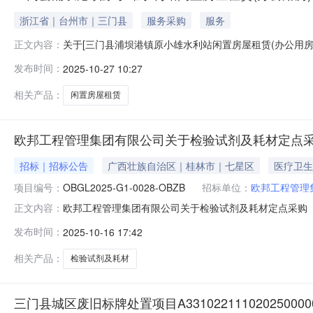
浙江省｜台州市｜三门县
服务采购
服务
关于[三门县浦坝港镇原小雄水利站闲置房屋租赁(办公用
正文内容：
雄水利站闲置房屋租赁(办公用房)活动，于2025年10
发布时间：
2025-10-27 10:27
称竞得人标的位置是否成交成交价成交时间总价1三门县浦
相关产品：
闲置房屋租赁
欧邦工程管理集团有限公司关于检验试剂及耗材定点采购(项目编
招标｜招标公告
广西壮族自治区｜桂林市｜七星区
医疗卫生
项目编号：
OBGL2025-G1-0028-OBZB
招标单位：
欧邦工程管理
欧邦工程管理集团有限公司关于检验试剂及耗材定点采购（项目
正文内容：
目编号：OBGL2025-G1-0028-OBZB）（重）
发布时间：
2025-10-16 17:42
（http://ggzy.jgswj.gxzf.gov.cn/glggzy/）获取招
相关产品：
检验试剂及耗材
三门县城区废旧标牌处置项目A3310221110202500000