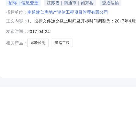
招标｜信息变更
江苏省｜南通市｜如东县
交通运输
招标单位：
南通建仁房地产评估工程项目管理有限公司
1、投标文件递交截止时间及开标时间调整为：2017年4
正文内容：
限价：由投标申请人结合项目实际情况和自身实力进行报
发布时间：
2017-04-24
的1%。投标人的投标报价只能是在招标人确定的招标控制价
容，登录后即可查看，新用户
相关产品：
试验检测
道路工程
NEW
HOT
5折起