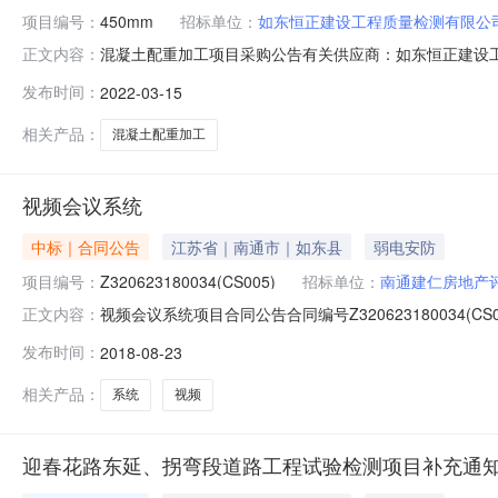
项目编号：
450mm
招标单位：
如东恒正建设工程质量检测有限公
混凝土配重加工项目采购公告有关供应商：如东恒正建设
正文内容：
建设工程质量检测有限公司。二、采购项目名称：混凝土配重
发布时间：
2022-03-15
总计300块。具体内容详见项目需求。五、投标人资格要
采购严重失信行为记录名单。3、
相关产品：
混凝土配重加工
视频会议系统
中标｜合同公告
江苏省｜南通市｜如东县
弱电安防
项目编号：
Z320623180034(CS005)
招标单位：
南通建仁房地产
视频会议系统项目合同公告合同编号Z320623180034(CS
正文内容：
采购人南通建仁房地产评估工程项目管理有限公司供应商江苏启扬
发布时间：
2018-08-23
相关产品：
系统
视频
迎春花路东延、拐弯段道路工程试验检测项目补充通