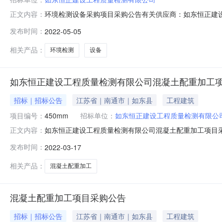
环境检测设备采购项目采购公告有关供应商：如东恒正建
正文内容：
正建设工程质量检测有限公司。二、采购项目名称：环境
发布时间：
2022-05-05
热解析一套。具体内容详见项目需求。五、投标人资格要
采购严重失信行为记录名单。3、符合相关法律
相关产品：
环境检测
设备
如东恒正建设工程质量检测有限公司混凝土配重加工
招标｜招标公告
江苏省｜南通市｜如东县
工程建筑
项目编号：
450mm
招标单位：
如东恒正建设工程质量检测有限公
如东恒正建设工程质量检测有限公司混凝土配重加工项目
正文内容：
价采购活动。一、采购人：如东恒正建设工程质量检测有
发布时间：
2022-03-17
预制桩450mm*450mm*8000mm，总计300块
定。2、未被列入失信被执行人、政
相关产品：
混凝土配重加工
混凝土配重加工项目采购公告
招标｜招标公告
江苏省｜南通市｜如东县
工程建筑