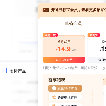
开通寻标宝会员，查看更多招采
VIP
单省会员
限购一次
最划算
1
首月试用
1
14.9
¥39
¥
¥
每日仅0.48元
每日仅
到期29元/月/省自动续费，可随时取消。
招标产品
标讯详情查看
关键电话直连