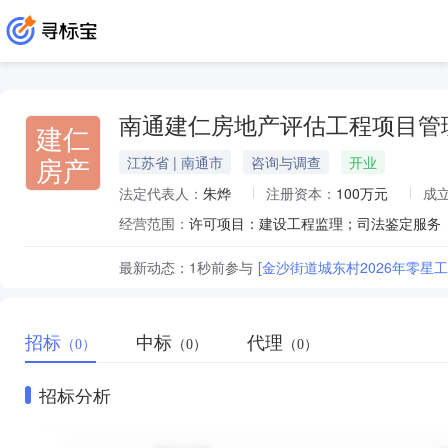
南通建仁房地产评估工程项目管
建仁
房产
江苏省 | 南通市
咨询与调查
开业
法定代表人：
朱烨
注册资本：
100万元
成
经营范围：
最新动态：
1秒前
参与
[金沙街道城东村2026年零星工
招标
中标
代理
（0）
（0）
（0）
招标分析