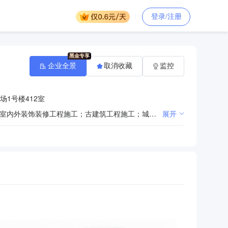
登录/注册
企业全景
取消收藏
监控
1号楼412室
房屋建筑工程施工；市政工程施工；公路工程施工；机电工程施工；水利水电工程施工；通信工程施工；室内外装饰装修工程施工；古建筑工程施工；城市道路照明工程施工；建筑幕墙工程施工；环保工程施工；建筑劳务分包；园林绿化景观工程设计与施工；地基基础工程施工；防水防腐保温工程施工；钢结构工程施工；模板脚手架工程施工；电子与智能化工程施工；体育场设施安装；消防设施工程施工；机械设备租赁。
展开