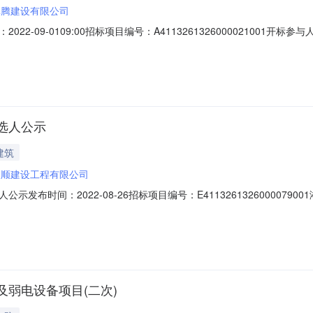
林腾建设有限公司
09-0109:00招标项目编号：A4113261326000021001开标参与
ll保证金金额:null;投标人名称:淅川县鼎力建设工程有限公司工期:0质量要
.0;投标人名称:河南方丘建筑工程有限公司工期:0质量要求:null
选人公示
建筑
八顺建设工程有限公司
发布时间：2022-08-26招标项目编号：E411326132600007
政府的委托，就淅川县马蹬镇敬老院维修改造工程项目进行国内公开招标
马蹬镇敬老院维修改造工程项目项目编号：E41132613260000790
弱电设备项目(二次)