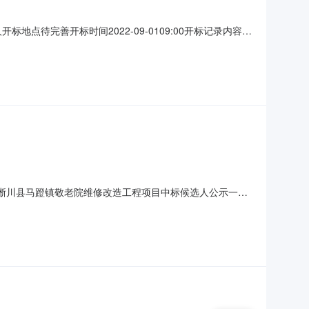
人开标地点待完善开标时间2022-09-0109:00开标记录内容投
求:null保证金金额:null;投标人名称:河南八顺建设工程有
9001淅川县马蹬镇敬老院维修改造工程项目中标候选人公示一嘉
，按规定程序进行了开标、评标，现就本次招标的评标结果
01二、招标公告媒体及日期本项目于2022年08月05日