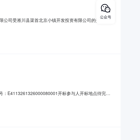
公众号
限公司受淅川县渠首北京小镇开发投资有限公司的委托，就
，现就本次招标的评标结果公布如下：一、项目名称及项目
80二、招标公告媒体及日期：本次招标公告于2022年8月4日
4113261326000080001开标参与人开标地点待完善
投标人名称:河南林腾建设有限公司工期:0质量要求:null保证金金