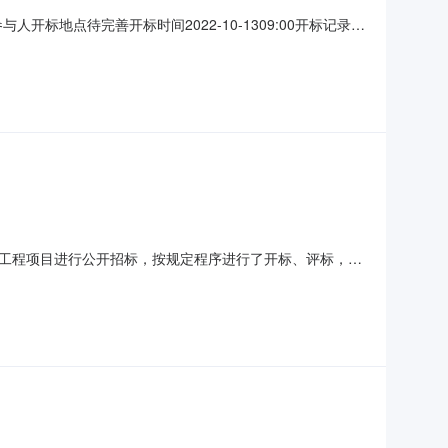
参与人开标地点待完善开标时间2022-10-1309:00开标记录内
质量要求:null保证金金额:null;投标人名称:河南天正建设
工程项目进行公开招标，按规定程序进行了开标、评标，现
0021二、招标公告媒体及日期：招标公告于2022年08月
共资源交易平台》网上发布。三、评标信息：评标时间：