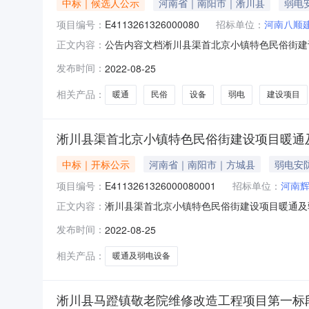
中标｜候选人公示
河南省｜南阳市｜淅川县
弱电
项目编号：
E4113261326000080
招标单位：
河南八顺
公告内容文档淅川县渠首北京小镇特色民俗街建
正文内容：
淅川县渠首北京小镇特色民俗街建设项目暖通及
发布时间：
2022-08-25
编号：项目名称：淅川县渠首北京小镇特色民俗街建
在《中国招标投标公共服务平
相关产品：
暖通
民俗
设备
弱电
建设项目
淅川县渠首北京小镇特色民俗街建设项目暖通及
中标｜开标公示
河南省｜南阳市｜方城县
弱电安
项目编号：
E4113261326000080001
招标单位：
河南
淅川县渠首北京小镇特色民俗街建设项目暖通及弱电设备
正文内容：
开标时间2022-08-2509:00开标记录内容投
发布时间：
2022-08-25
额:null;投标人名称:河南天正建设有限公司工期:
相关产品：
暖通及弱电设备
淅川县马蹬镇敬老院维修改造工程项目第一标