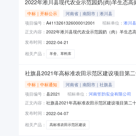
2022年淅川县现代农业示范园奶(肉)羊生态
中标｜开标公示
河南省｜南阳市｜淅川县
项目编号：
A4113261326000012001
招标单位：
淅川
2022年淅川县现代农业示范园奶（肉）羊生态高效养
正文内容：
标地点待完善开标时间2022-04-2109:00
发布时间：
2022-04-21
量要求:null保证金金额:null;投标人名称:河南
相关产品：
羊舍、草料库
社旗县2021年高标准农田示范区建设项目第
中标｜中标通知
河南省｜南阳市｜社旗县
项目编号：
县2021
招标单位：
河南笠韵实业有限公司
社旗县2021年高标准农田示范区建设项目第二十七
正文内容：
求:保证金金额:;投标人名称:河南锦空建设工程有
发布时间：
2022-04-07
建设工程有限公司工期:0质量要求:保证金金额:
相关产品：
高标准农田示范区建设