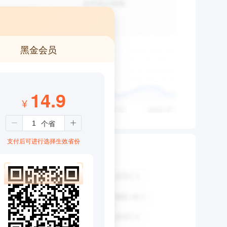
黑金会员
14.9
¥
支付后可进行选择生效省份