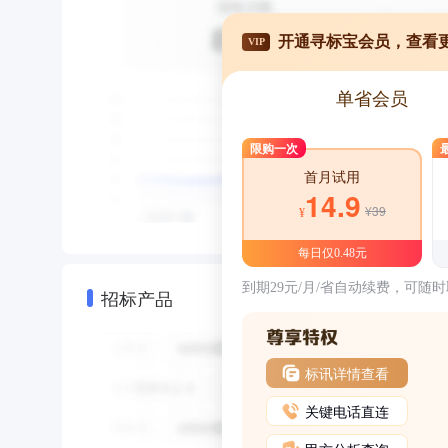
开通寻标宝会员，查看
VIP
单省会员
限购一次
首月试用
14.9
¥39
¥
每日仅0.48元
到期29元/月/省自动续费，可随
招标产品
标讯详情查看
关键电话直连