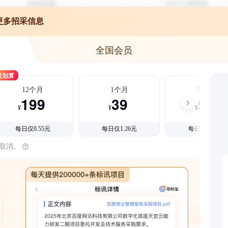
更多招采信息
全国会员
最划算
12个月
1个月
3个月
199
39
99
¥
¥
¥
每日仅0.55元
每日仅1.26元
每日仅1.08元
时取消。