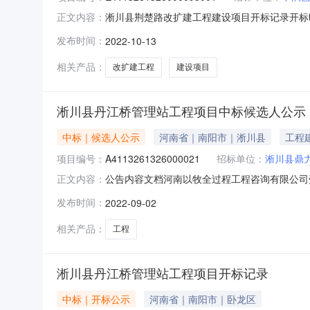
淅川县荆楚路改扩建工程建设项目开标记录开标时间：202
正文内容：
容投标人名称:中润昌弘建工集团有限公司工期:0质量要
发布时间：
2022-10-13
有限公司工期:0质量要求:null保证金金额:nul
相关产品：
改扩建工程
建设项目
淅川县丹江桥管理站工程项目中标候选人公示
中标｜候选人公示
河南省｜南阳市｜淅川县
工程
项目编号：
A4113261326000021
招标单位：
淅川县鼎
公告内容文档河南以牧全过程工程咨询有限公司
正文内容：
就本次招标的中标候选人公示如下：一、招标概况：
发布时间：
2022-09-02
09日在《中国招标投标公共服务平台》、《河
2022年09月01日12:0
相关产品：
工程
淅川县丹江桥管理站工程项目开标记录
中标｜开标公示
河南省｜南阳市｜卧龙区