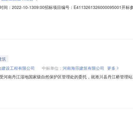
2-10-1309:00招标项目编号：E4113261326000095001开标
求:null保证金金额:null;投标人名称:河南同泰建设工程有限公司工期:0
l;投标人名称:河南金鼎建设工程有限公司工期:0质量要求:null保证
建筑
力建设工程有限公司
中标单位：
河南海莎建筑有限公司
更多
受河南丹江湿地国家级自然保护区管理处的委托，就淅川县丹江桥管理站
项目名称：淅川县丹江桥管理站工程项目项目编号：A411326132600
南省电子招标投标公共服务平台》、《河南省政府采购网》、《淅川县公