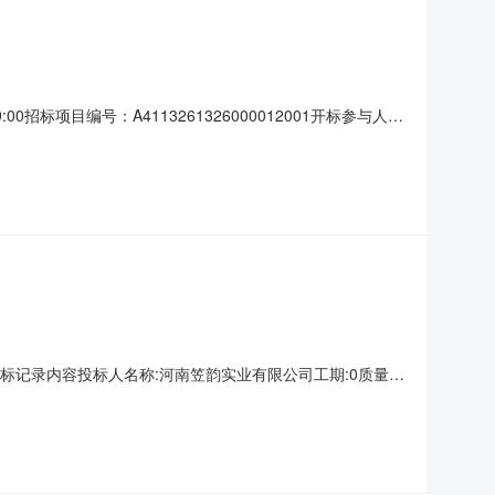
标项目编号：A4113261326000012001开标参与人开
金金额:null;投标人名称:河南金鼎建设工程有限公司工期:0质
0开标记录内容投标人名称:河南笠韵实业有限公司工期:0质量要
公司工期:0质量要求:保证金金额:;投标人名称:河南中原杰邦
人名称:河南博仁建筑工程有限公司工期:0