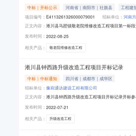
中标｜开标公示
河南省｜南阳市｜社旗县
工程建
项目编号：
E4113261326000079001
招标单位：
河南
淅川县马蹬镇敬老院维修改造工程项目第一标段开标记录开
正文内容：
2509:00开标记录内容投标人名称:河南方丘建筑工
发布时间：
2022-08-25
人名称:河南八顺建设工程有限公司工期:0质量要求:
相关产品：
敬老院维修改造工程
淅川县钟西路升级改造工程项目开标记录
中标｜中标通知
四川省｜成都市｜成华区
招标单位：
豫宛通达建设工程有限公司
淅川县钟西路升级改造工程项目开标记录开标参与人开
正文内容：
标人名称:河南宇泰建设有限公司工期:0质量要求
发布时间：
2022-07-21
要求:保证金金额:;投标人名称:河南祺盛建设工程
相关产品：
升级改造工程