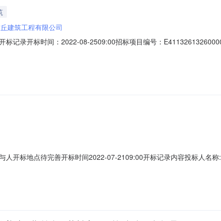
筑
方丘建筑工程有限公司
标时间：2022-08-2509:00招标项目编号：E4113261326000
程有限公司工期:0质量要求:null保证金金额:null;投标人名称:淅川县鼎力建
null保证金金额:10000.0;投标人名称:河南海莎建筑有限公司工期:0质
标地点待完善开标时间2022-07-2109:00开标记录内容投标人名称
:保证金金额:;投标人名称:南阳唐州建筑工程有限公司工期:0质量要求:保
有限公司工期:0质量要求:保证金金额:;投标人名称:河南方丘建筑工程有限