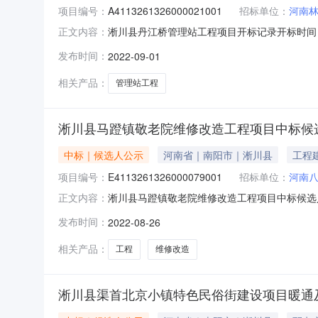
项目编号：
A4113261326000021001
招标单位：
河南
淅川县丹江桥管理站工程项目开标记录开标时间：2022-
正文内容：
标人名称:河南林腾建设有限公司工期:0质量要求:nu
发布时间：
2022-09-01
限公司工期:0质量要求:null保证金金额:40000
相关产品：
管理站工程
淅川县马蹬镇敬老院维修改造工程项目中标候
中标｜候选人公示
河南省｜南阳市｜淅川县
工程
项目编号：
E4113261326000079001
招标单位：
河南
淅川县马蹬镇敬老院维修改造工程项目中标候选人公示
正文内容：
工程咨询（河南）有限公司受淅川县马蹬镇人民
发布时间：
2022-08-26
公布如下：一、项目名称及项目编号项目名称：淅川县
相关产品：
工程
维修改造
淅川县渠首北京小镇特色民俗街建设项目暖通及