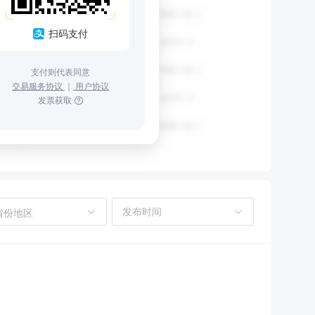
扫码支付
支付则代表同意
交易服务协议
｜
用户协议
发票获取
省份地区