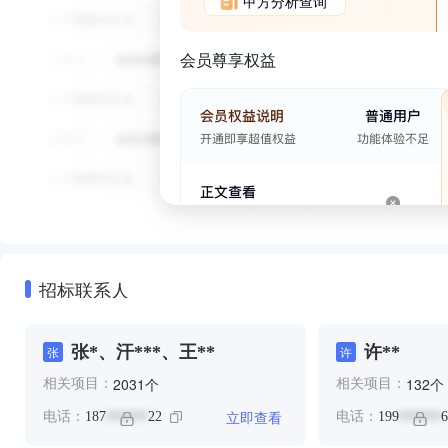
甲方分析查询
会员尊享权益
招标联系人
张*、汗***、王**
许**
张
许
个
个
2031
132
相关项目：
相关项目：
立即查看
电话：
187
22
电话：
199
6
******
******