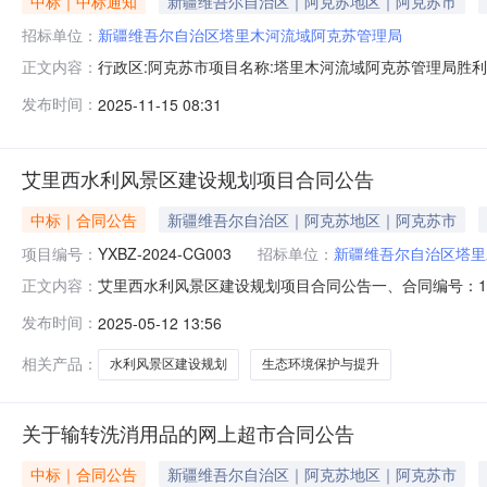
中标｜中标通知
新疆维吾尔自治区｜阿克苏地区｜阿克苏市
招标单位：
新疆维吾尔自治区塔里木河流域阿克苏管理局
行政区:阿克苏市项目名称:塔里木河流域阿克苏管理局胜利渠第
正文内容：
方式:划拨土地使用年限:行业分类:水利管理业土地级别:未评
发布时间：
2025-11-15 08:31
自治区塔里木河流域阿克苏河水利管理中心约定容积率:下限:上限:1
艾里西水利风景区建设规划项目合同公告
中标｜合同公告
新疆维吾尔自治区｜阿克苏地区｜阿克苏市
项目编号：
YXBZ-2024-CG003
招标单位：
新疆维吾尔自治区塔里
艾里西水利风景区建设规划项目合同公告一、合同编号：11N45
正文内容：
目名称：艾里西水利风景区建设规划项目五、合同主体采
发布时间：
2025-05-12 13:56
157392964569供应商（乙方）：乌鲁木齐市园林设计研
相关产品：
水利风景区建设规划
生态环境保护与提升
关于输转洗消用品的网上超市合同公告
中标｜合同公告
新疆维吾尔自治区｜阿克苏地区｜阿克苏市