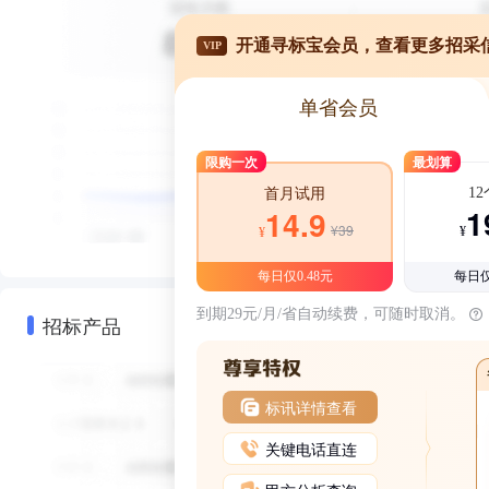
开通寻标宝会员，查看更多招采
VIP
单省会员
限购一次
最划算
1
首月试用
1
14.9
¥39
¥
¥
每日仅0.48元
每日仅
到期29元/月/省自动续费，可随时取消。
招标产品
标讯详情查看
关键电话直连