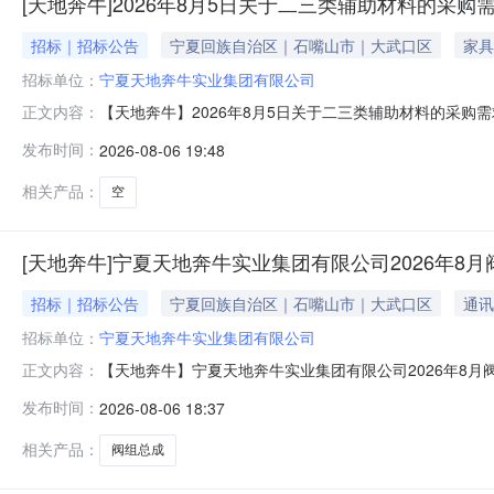
[天地奔牛]2026年8月5日关于二三类辅助材料的采
招标｜招标公告
宁夏回族自治区｜石嘴山市｜大武口区
家具
招标单位：
宁夏天地奔牛实业集团有限公司
【天地奔牛】2026年8月5日关于二三类辅助材料的采
正文内容：
目概况与询价标的物范围采购人：宁夏天地奔牛实业集团有
发布时间：
2026-08-06 19:48
兑支付。货到验收合格、出卖人全额发票挂账后，按照买受
处理）供货期：合同签订后10-
相关产品：
空
[天地奔牛]宁夏天地奔牛实业集团有限公司2026年8
招标｜招标公告
宁夏回族自治区｜石嘴山市｜大武口区
通讯
招标单位：
宁夏天地奔牛实业集团有限公司
【天地奔牛】宁夏天地奔牛实业集团有限公司2026年8
正文内容：
人：宁夏天地奔牛实业集团有限公司交货地点：宁夏石嘴山标
发布时间：
2026-08-06 18:37
纸最终确认；物料编码：RP090610002013；已搭在科
相关产品：
阀组总成