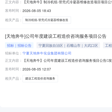
【天地奔牛】制冷机组-管壳式冷凝器维修改造项目项目公告
正文内容：
器维修改造项目，进行公开竞争性谈判采购，现将有关事项
发布时间：
2026-08-05 18:43
合同签订后，预付30%合同款，自验收之日起正常运行3个
（付款方式不允许负
相关产品：
制冷机组-管壳式冷凝器维修改造
[天地奔牛]公司年度建设工程造价咨询服务项目公告
招标｜招标公告
宁夏回族自治区｜石嘴山市｜大武口区
工程
招标单位：
宁夏天地奔牛实业集团有限公司
【天地奔牛】公司年度建设工程造价咨询服务项目公告发布
正文内容：
务，进行公开询比价采购，现将有关事项公告如下：一.项
发布时间：
2026-08-05 12:07
据需求方签字的咨询成果文件，提出付款申请，经需求方
理）4.报送时请将盖章版扫描成P
相关产品：
建设工程造价咨询服务