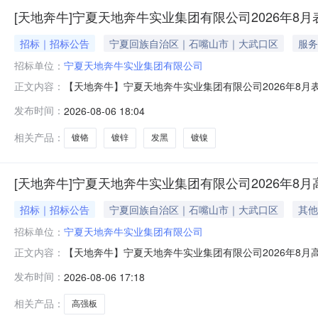
[天地奔牛]宁夏天地奔牛实业集团有限公司2026年
招标｜招标公告
宁夏回族自治区｜石嘴山市｜大武口区
服务
招标单位：
宁夏天地奔牛实业集团有限公司
【天地奔牛】宁夏天地奔牛实业集团有限公司2026年8月表
正文内容：
委外加工服务采购项目，现将有关事项公告如下：一、项
发布时间：
2026-08-06 18:04
交货期1镀锌技术要求详见附表元/公斤1按通知发货2镀铬
作附件上传二、供
相关产品：
镀铬
镀锌
发黑
镀镍
[天地奔牛]宁夏天地奔牛实业集团有限公司2026年8
招标｜招标公告
宁夏回族自治区｜石嘴山市｜大武口区
其他
招标单位：
宁夏天地奔牛实业集团有限公司
【天地奔牛】宁夏天地奔牛实业集团有限公司2026年8
正文内容：
下：一、项目概况与询价标的物范围采购人：宁夏天地奔
发布时间：
2026-08-06 17:18
t25*2500*10600Q690D36.42026年9月25日前
资
相关产品：
高强板