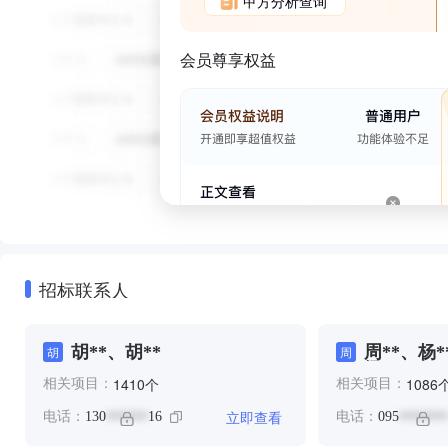
甲方分析查询
会员尊享权益
招标联系人
胡**、胡**
周**、杨*
胡
周
梁**、胡*
个
1410
1086
相关项目：
相关项目：
立即查看
电话：
130
16
电话：
095
******
*******