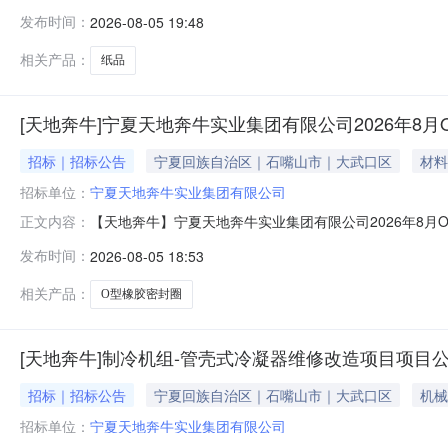
一、项目概况与询价标的物范围采购人：宁夏天地奔牛实业
发布时间：
2026-08-05 19:48
式：承兑支付。货到验收合格、出卖人全额发票挂账后，按
按废标处理）供货期：合同签订
相关产品：
纸品
[天地奔牛]宁夏天地奔牛实业集团有限公司2026年8
招标｜招标公告
宁夏回族自治区｜石嘴山市｜大武口区
材料
招标单位：
宁夏天地奔牛实业集团有限公司
【天地奔牛】宁夏天地奔牛实业集团有限公司2026年8月
正文内容：
下：一、项目概况与采购的物范围采购人：宁夏天地奔牛
发布时间：
2026-08-05 18:53
货供货期：按通知发货明细报价单务必盖公章作附件上传二
法人资格的专业生产厂商或代理商
相关产品：
O型橡胶密封圈
[天地奔牛]制冷机组-管壳式冷凝器维修改造项目项目
招标｜招标公告
宁夏回族自治区｜石嘴山市｜大武口区
机械
招标单位：
宁夏天地奔牛实业集团有限公司