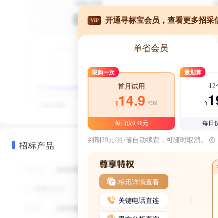
开通寻标宝会员，查看更多招采
VIP
单省会员
限购一次
最划算
1
首月试用
1
14.9
¥39
¥
¥
每日仅0.48元
每日仅
到期29元/月/省自动续费，可随时取消。
招标产品
标讯详情查看
关键电话直连