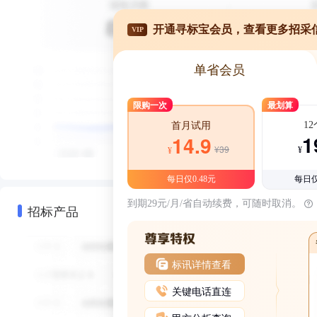
开通寻标宝会员，查看更多招采
VIP
单省会员
限购一次
最划算
1
首月试用
1
14.9
¥39
¥
¥
每日仅0.48元
每日仅
到期29元/月/省自动续费，可随时取消。
招标产品
标讯详情查看
关键电话直连