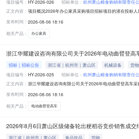
项目编号：
HY-2026-026
招标单位：
杭州萧山粮食购销有限责任
项目概况2026年办公家具采购项目招标项目的潜在投标人应在乐
正文内容：
项目基本情况项目编号：HY-2026-026项目名称：20
发布时间：
2026-08-06 18:16
标：（√）否二、申请人的资格要求：1.满足《中华人民共和国政府
相关产品：
办公家具
浙江华耀建设咨询有限公司关于2026年电动曲臂登
招标｜招标公告
浙江省｜杭州市｜萧山区
机械设备
货物
项目编号：
HY-2026-025
招标单位：
杭州萧山粮食购销有限责任
浙江华耀建设咨询有限公司关于2026年电动曲臂登高车
正文内容：
(www.lecaiyun.com)线上获取招标文件，并于202
发布时间：
2026-08-06 18:16
采购项目预算金额：300000元最高限价：300000
相关产品：
电动曲臂登高车
2026年8月6日萧山区级储备轮出粳稻谷竞价销售成交
浙江省｜杭州市｜萧山区
食品饮品
货物