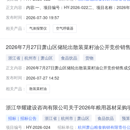
内容:一、项目编号：HY-2026-022二、项目名称：
正文内容：
商地址1报价：123800（元）郑州利凌电子科技有限公司
发布时间：
2026-07-30 19:57
信息货物类主要标的信息：序号标项名称标的名称品牌规格型
相关产品：
气体报警仪
空气呼吸器
2026年7月27日萧山区储轮出散装菜籽油公开竞价销
浙江省｜杭州市｜萧山区
食品饮品
货物
2026年7月27日萧山区储轮出散装菜籽油公开竞价销售成
正文内容：
销售交易会（场次编号：“萧山销售2026072701”），此
发布时间：
2026-07-27 14:52
元/吨，全部成交。
相关产品：
散装菜籽油
浙江华耀建设咨询有限公司关于2026年粮用器材采购
招标｜招标公告
浙江省｜杭州市｜萧山区
食品饮品
预算
项目编号：
HY-2026-024
招标单位：
杭州萧山粮食购销有限责任