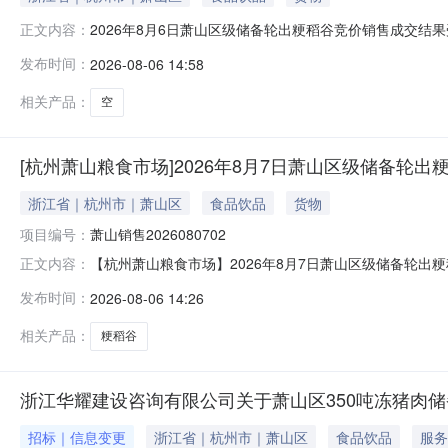
2026年8月6日萧山区级储备轮出粳稻谷竞价销售成交结果
正文内容：
易会（场次编号：“萧山销售2026080601”），此次竞价销
发布时间：
2026-08-06 14:58
相关产品：
空
[杭州萧山粮食市场]2026年8月7日萧山区级储备轮
浙江省｜杭州市｜萧山区
食品饮品
货物
项目编号：
萧山销售2026080702
【杭州萧山粮食市场】2026年8月7日萧山区级储备轮出
正文内容：
2026年8月7日下午13：30在杭州萧山粮食市场交易平
发布时间：
2026-08-06 14:26
事宜公告如下：新用户交易流程：注册—登录会员中心完
其真实性由委托方负
相关产品：
粳稻谷
浙江华耀建设咨询有限公司关于萧山区350吨冻猪肉
招标｜信息变更
浙江省｜杭州市｜萧山区
食品饮品
服务