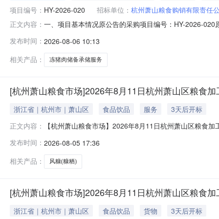
项目编号：
HY-2026-020
招标单位：
杭州萧山粮食购销有限责任
一、项目基本情况原公告的采购项目编号：HY-2026-0
正文内容：
购公告,采购文件更正内容：根据萧商〔2020〕98号
发布时间：
2026-08-06 10:13
租赁符合《中央猪肉储备冻肉储存冷库基本条件》（SB/T1
经
相关产品：
冻猪肉储备承储服务
[杭州萧山粮食市场]2026年8月11日杭州萧山区粮食加
浙江省｜杭州市｜萧山区
食品饮品
服务
3天后开标
【杭州萧山粮食市场】2026年8月11日杭州萧山区粮食加
正文内容：
食购销有限责任公司委托，兹定于2026年8月11日下午1
发布时间：
2026-08-05 17:36
五分钟后顺延至第五场），现就有关事宜公告如下：新用
1、标的
相关产品：
风糠(糠粞)
[杭州萧山粮食市场]2026年8月11日杭州萧山区粮食
浙江省｜杭州市｜萧山区
食品饮品
货物
3天后开标