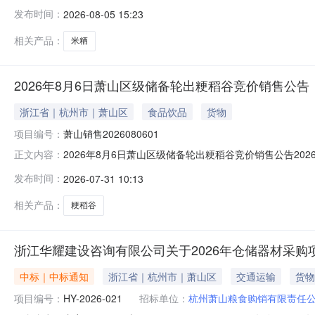
责任公司委托，兹定于2026年8月11日下午13：30在
发布时间：
2026-08-05 15:23
延至第二场），现就有关事宜公告如下：新用户交易流程
详情资料由委托
相关产品：
米粞
2026年8月6日萧山区级储备轮出粳稻谷竞价销售公告
浙江省｜杭州市｜萧山区
食品饮品
货物
项目编号：
萧山销售2026080601
2026年8月6日萧山区级储备轮出粳稻谷竞价销售公告20
正文内容：
30在杭州萧山粮食市场交易平台举办储备轮出粳稻谷竞价销
发布时间：
2026-07-31 10:13
基本信息—审核—报名—审核—进入竞价系统杭州萧山粮
承担由此产生的一切
相关产品：
粳稻谷
浙江华耀建设咨询有限公司关于2026年仓储器材采购
中标｜中标通知
浙江省｜杭州市｜萧山区
交通运输
货物
项目编号：
HY-2026-021
招标单位：
杭州萧山粮食购销有限责任