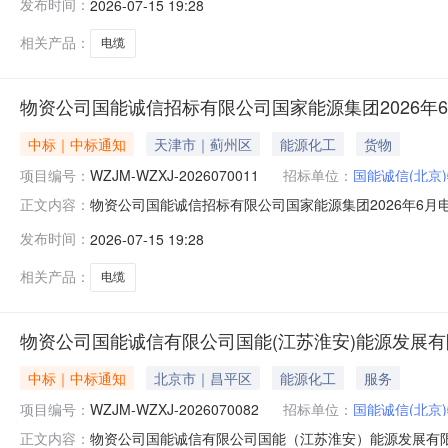
发布时间：
2026-07-15 19:28
议；采购人采购管理部门负责受理采购投诉。异议接收单位：国能
相关产品：
电缆
物资公司国能诚信招标有限公司国家能源集团2026年
中标｜中标通知
天津市｜蓟州区
能源化工
货物
项目编号：
WZJM-WZXJ-2026070011
招标单位：
国能诚信(北京
物资公司国能诚信招标有限公司国家能源集团2026年6月电
正文内容：
二、公告期：2026-07-15至2026-07-18三
发布时间：
2026-07-15 19:28
人采购管理部门负责受理采购投诉。异议接收单位：国能（北京）国
相关产品：
电缆
物资公司国能诚信有限公司国能(江苏淮安)能源发展有
中标｜中标通知
北京市｜昌平区
能源化工
服务
项目编号：
WZJM-WZXJ-2026070082
招标单位：
国能诚信(北京
物资公司国能诚信有限公司国能（江苏淮安）能源发展有限公司
正文内容：