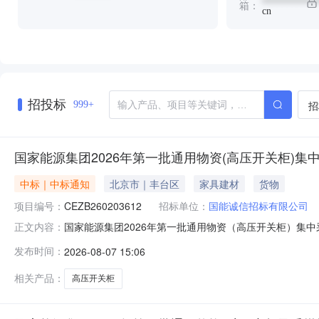
***********
箱：
cn
招投标
招
999+
国家能源集团2026年第一批通用物资(高压开关柜)
中标｜中标通知
北京市｜丰台区
家具建材
货物
项目编号：
CEZB260203612
招标单位：
国能诚信招标有限公司
国家能源集团2026年第一批通用物资（高压开关柜）集
正文内容：
第一批通用物资（高压开关柜）集中采购公开招标（招标编号
发布时间：
2026-08-07 15:06
标结果包号包名称中标人CEZB260203612001国
人:于强联系电
相关产品：
高压开关柜