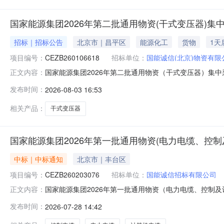
国家能源集团2026年第二批通用物资(干式变压器)
招标｜招标公告
北京市｜昌平区
能源化工
货物
1天
项目编号：
CEZB260106618
招标单位：
国能诚信(北京)物资有限
国家能源集团2026年第二批通用物资（干式变压器）集中
正文内容：
压器）集中采购公开招标，项目招标编号为：CEZB260
发布时间：
2026-08-03 16:53
公司、中国神华能源股份有限公司神东煤炭分公司、国能
现对该项目进行国内资格后审公
相关产品：
干式变压器
国家能源集团2026年第一批通用物资(电力电缆、控
中标｜中标通知
北京市｜丰台区
项目编号：
CEZB260203076
招标单位：
国能诚信招标有限公司
国家能源集团2026年第一批通用物资（电力电缆、控制
正文内容：
能源集团2026年第一批通用物资（电力电缆、控制及计算
发布时间：
2026-07-28 14:42
招标的中标结果公告如下：一、中标结果包号包名称中标人CE
股份有限公司