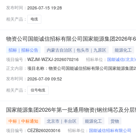
有限公司二、公告期：2026-07-15至2026-07
发布时间：
2026-07-15 19:28
议；采购人采购管理部门负责受理采购投诉。异议接收单位：国能（
相关产品：
电缆
物资公司国能诚信招标有限公司国家能源集团2026年6
招标｜招标公告
内蒙古自治区｜包头市｜九原区
能源化工
项目编号：
WZJM-WZXJ-2026070216
招标单位：
国能诚信(北京
项目名称：物资公司国能诚信招标有限公司国家能源集团202
正文内容：
购人：国能诚信（北京）物资有限公司报价人资格条件：报价
发布时间：
2026-07-09 09:52
制或信号电缆供货合同至少2个，单项合同金额不少于100
须同时
相关产品：
信号电缆
国家能源集团2026年第一批通用物资(钢丝绳芯及分
中标｜中标通知
北京市｜丰台区
能源化工
货物
项目编号：
CEZB260203016
招标单位：
国能诚信招标有限公司