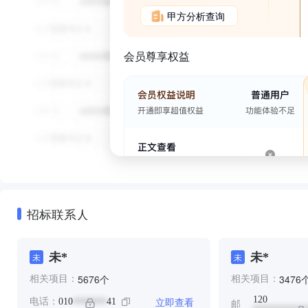
甲方分析查询
会员尊享权益
招标联系人
未*
未*
未
未
个
5676
3476
相关项目：
相关项目：
120
立即查看
电话：
010
41
*******
邮