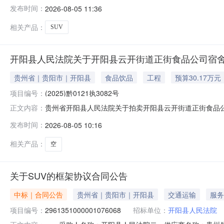
式：直接采购六、采购公告发布日期：七、终止原因：原因
发布时间：
2026-08-05 11:36
址：开阳县学良大道中段联系人：联系电话：传真：2、
地址：
相关产品：
SUV
开阳县人民法院关于开阳县云开街道正街食品公司宿舍1幢
贵州省｜贵阳市｜开阳县
食品饮品
工程
预算30.17万元
项目编号：
(2025)黔0121执3082号
贵州省开阳县人民法院关于拍卖开阳县云开街道正街食品公司宿
正文内容：
产，网络司法拍卖对竞买人不收取任何费用，且只在本网
发布时间：
2026-08-05 10:16
追究其相应违法责任（刑事责任或民事妨碍责任）。2、
容，充分了解拍卖标的物的全部信息
相关产品：
空
关于SUV的框架协议合同公告
中标｜合同公告
贵州省｜贵阳市｜开阳县
交通运输
服务
项目编号：
2961351000001076068
招标单位：
开阳县人民法院