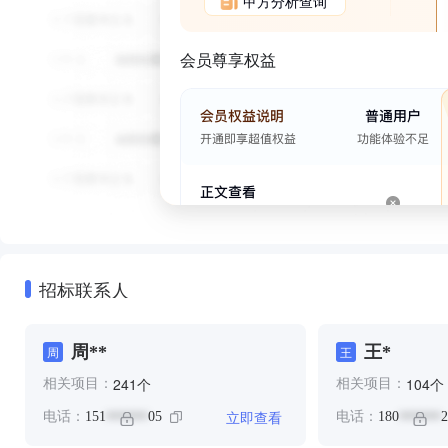
甲方分析查询
会员尊享权益
招标联系人
周**
王*
周
王
个
个
241
104
相关项目：
相关项目：
立即查看
电话：
151
05
电话：
180
2
******
******