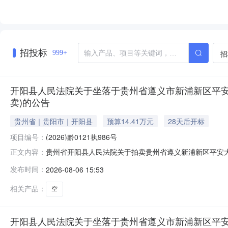
招投标
招
999+
开阳县人民法院关于坐落于贵州省遵义市新浦新区平安大道启
卖)的公告
贵州省｜贵阳市｜开阳县
预算14.41万元
28天后开标
项目编号：
(2026)黔0121执986号
贵州省开阳县人民法院关于拍卖贵州省遵义新浦新区平安大道启
正文内容：
为法院查封财产，网络司法拍卖对竞买人不收取任何费用
发布时间：
2026-08-06 15:53
财产，将依法追究其相应违法责任（刑事责任或民事妨碍
付方式等内容，充分了解拍卖标的
相关产品：
空
开阳县人民法院关于坐落于贵州省遵义市新浦新区平安大道启