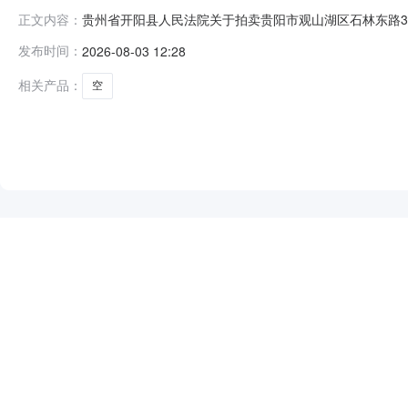
贵州省开阳县人民法院关于拍卖贵阳市观山湖区石林东路300
正文内容：
的物为法院查封财产，网络司法拍卖对竞买人不收取任何
发布时间：
2026-08-03 12:28
查封财产，将依法追究其相应违法责任（刑事责任或民事
款支付方式等内容，充分了解
相关产品：
空
NEW
HOT
5折起