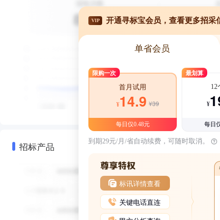
开通寻标宝会员，查看更多招采
VIP
单省会员
限购一次
最划算
1
首月试用
1
14.9
¥39
¥
¥
每日仅0.48元
每日仅
到期29元/月/省自动续费，可随时取消。
招标产品
标讯详情查看
关键电话直连