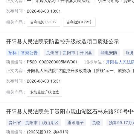
一、采购人名称：开阳县人民法院二、供应商名称：贵州领翔汽
正文内容：
编号：520199255200435588100420260016
发布时间：
2026-08-03 19:01
（MR6465BEV01）,辆2.001068002136002纯电吉
相关产品：
吉利银河E5 SUV
吉利银河A7轿车
开阳县人民法院安防监控升级改造项目质疑公示
招标｜答疑公告
贵州省｜贵阳市｜开阳县
弱电安防
服务
项目编号：
P52010020260005MW001
招标单位：
开阳县人民法
开阳县人民法院*防监控升级改造项目质疑*示一、质疑项目情
正文内容：
P52010020260005MW001品目名称：开阳县
发布时间：
2026-08-03 16:31
贵阳市开阳县开州大道1号（三中小区路口）三、质疑事项
品响应厂商及型号为
相关产品：
安防监控升级改造
开阳县人民法院关于贵阳市观山湖区石林东路300号中铁·
贵州省｜贵阳市｜观山湖区
通讯电子
货物
预算99.17万
项目编号：
(2026)黔0121执491号