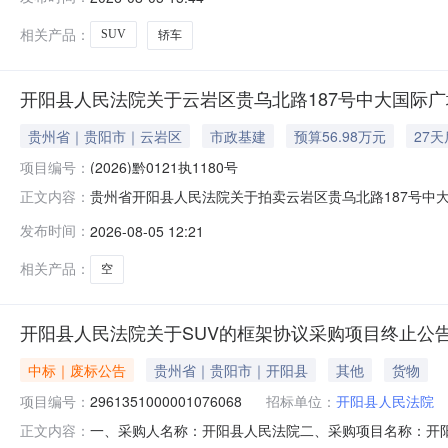
编码:520199项目所在行政区划名称:贵阳市本级报价起
相关产品：
SUV
轿车
开阳县人民法院关于云岩区贵乌北路187号中大国际广场
贵州省｜贵阳市｜云岩区
市政基建
预算56.98万元
27
项目编号：
(2026)黔0121执1180号
贵州省开阳县人民法院关于拍卖云岩区贵乌北路187号中大国
正文内容：
查封财产，网络司法拍卖对竞买人不收取任何费用，且只
发布时间：
2026-08-05 12:21
将依法追究其相应违法责任（刑事责任或民事妨碍责任）
等内容，充分了解拍卖标的物的
相关产品：
空
开阳县人民法院关于SUV的框架协议采购项目终止公
中标｜废标公告
贵州省｜贵阳市｜开阳县
其他
货物
项目编号：
2961351000001076068
招标单位：
开阳县人民法院
一、采购人名称：开阳县人民法院二、采购项目名称：开阳县人
正文内容：