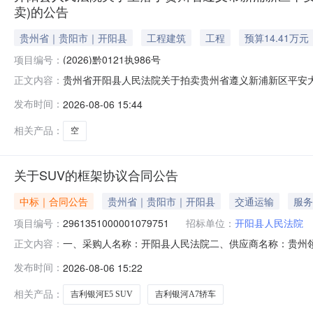
卖)的公告
贵州省｜贵阳市｜开阳县
工程建筑
工程
预算14.41万元
项目编号：
(2026)黔0121执986号
贵州省开阳县人民法院关于拍卖贵州省遵义新浦新区平安大道启
正文内容：
为法院查封财产，网络司法拍卖对竞买人不收取任何费用
发布时间：
2026-08-06 15:44
财产，将依法追究其相应违法责任（刑事责任或民事妨碍
付方式等内容，充分了解拍卖标的
相关产品：
空
关于SUV的框架协议合同公告
中标｜合同公告
贵州省｜贵阳市｜开阳县
交通运输
服务
项目编号：
2961351000001079751
招标单位：
开阳县人民法院
一、采购人名称：开阳县人民法院二、供应商名称：贵州领翔汽
正文内容：
编号：520199255200435588100420260018
发布时间：
2026-08-06 15:22
（MR6465BEV01）,辆2.001068002136002纯电吉
相关产品：
吉利银河E5 SUV
吉利银河A7轿车