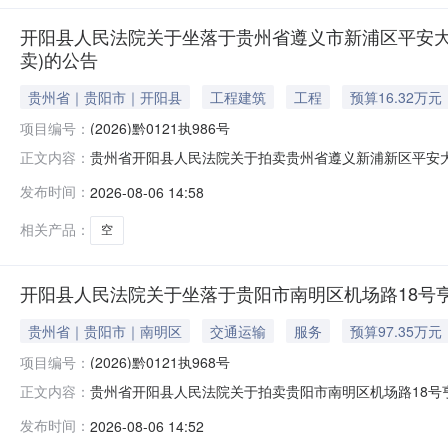
开阳县人民法院关于坐落于贵州省遵义市新浦区平安大道启迪
卖)的公告
贵州省｜贵阳市｜开阳县
工程建筑
工程
预算16.32万元
项目编号：
(2026)黔0121执986号
贵州省开阳县人民法院关于拍卖贵州省遵义新浦新区平安大道启
正文内容：
为法院查封财产，网络司法拍卖对竞买人不收取任何费用
发布时间：
2026-08-06 14:58
财产，将依法追究其相应违法责任（刑事责任或民事妨碍
付方式等内容，充分了解拍卖标的物
相关产品：
空
开阳县人民法院关于坐落于贵阳市南明区机场路18号亨特国
贵州省｜贵阳市｜南明区
交通运输
服务
预算97.35万元
项目编号：
(2026)黔0121执968号
贵州省开阳县人民法院关于拍卖贵阳市南明区机场路18号亨特
正文内容：
法院查封财产，网络司法拍卖对竞买人不收取任何费用，
发布时间：
2026-08-06 14:52
产，将依法追究其相应违法责任（刑事责任或民事妨碍责