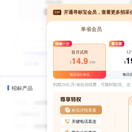
开通寻标宝会员，查看更多招采
VIP
单省会员
限购一次
最划算
1
首月试用
1
14.9
¥39
¥
¥
每日仅0.48元
每日仅
到期29元/月/省自动续费，可随时取消。
招标产品
标讯详情查看
关键电话直连