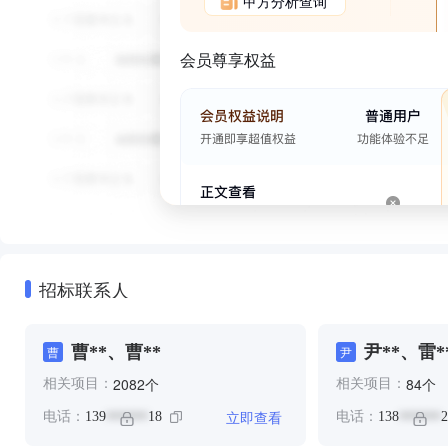
甲方分析查询
会员尊享权益
招标联系人
曹**、曹**
尹**、雷*
曹
尹
个
个
2082
84
相关项目：
相关项目：
立即查看
电话：
139
18
电话：
138
2
******
******