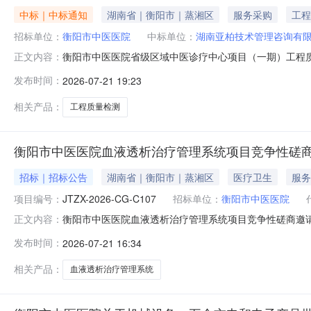
中标｜中标通知
湖南省｜衡阳市｜蒸湘区
服务采购
工程
招标单位：
衡阳市中医医院
中标单位：
湖南亚柏技术管理咨询有
衡阳市中医医院省级区域中医诊疗中心项目（一期）工程质
正文内容：
日结束，现将中标（成交）结果公告如下：一、采购项目
发布时间：
2026-07-21 19:23
理有限公司预算金额：8.6万元采购项目内容与数量：包
应商来源邀请供应商的情况1、供应商产
相关产品：
工程质量检测
衡阳市中医医院血液透析治疗管理系统项目竞争性磋
招标｜招标公告
湖南省｜衡阳市｜蒸湘区
医疗卫生
服务
项目编号：
JTZX-2026-CG-C107
招标单位：
衡阳市中医医院
衡阳市中医医院血液透析治疗管理系统项目竞争性磋商邀
正文内容：
衡阳市中医医院血液透析治疗管理系统项目进行竞争性磋
发布时间：
2026-07-21 16:34
析治疗管理系统项目委托代理编号：JTZX-2026-CG-
务要求数量1衡阳市中医医
相关产品：
血液透析治疗管理系统