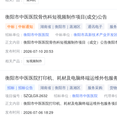
衡阳市中医医院骨伤科短视频制作项目(成交)公告
中标｜中标通知
湖南省｜衡阳市｜蒸湘区
通讯电子
服务
招标单位：
衡阳市中医医院
中标单位：
衡阳市高新技术产业开发
衡阳市中医医院骨伤科短视频制作项目（成交）公告衡阳市
正文内容：
（成交）结果公告如下：一、采购项目名称采购项目名称：
发布时间：
2026-07-10 20:53
方式：（）公告邀请（）供应商库抽取（√）采购人、专家
传媒有限公司42000元第三名长沙
相关产品：
短视频制作
衡阳市中医医院打印机、耗材及电脑终端运维外包服
招标｜招标公告
湖南省｜衡阳市｜蒸湘区
服务采购
货物
项目编号：
SZQLGX-2632
招标单位：
衡阳市中医医院
代理单
衡阳市中医医院打印机、耗材及电脑终端运维外包服务项
正文内容：
机、耗材及电脑终端运维外包服务项目（采购代理编号：SZ
发布时间：
2026-07-06 18:29
采购项目基本概况1、项目名称：衡阳市中医医院打印机、耗