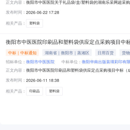
衡阳市中医医院关于礼品袋/盒/塑料袋的湖南乐采网超采购项
正文内容：
医院关于礼品袋/盒/塑料袋的湖南乐采网超采购项目项目编号：
发布时间：
2026-06-22 17:28
购单位信息采购单位名称：衡阳市中医医院采购单位地址：衡
相关产品：
塑料袋
衡阳市中医医院印刷品和塑料袋供应定点采购项目中标
中标｜中标通知
湖南省｜衡阳市｜蒸湘区
日用百货
货物
招标单位：
衡阳市中医医院
中标单位：
衡阳华南出版装璜彩印有
衡阳市中医医院印刷品和塑料袋供应定点采购项目中标（
正文内容：
备维保竞争性磋商项目于2026年6月4日结束，现将中
发布时间：
2026-06-11 18:38
称：深圳群伦项目管理有限公司采购代理编号：SZQLGX-
23.84元塑料袋详见磋商文件
相关产品：
印刷品
塑料袋