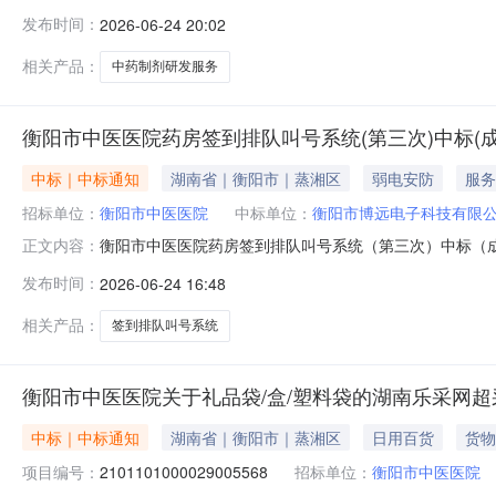
称：衡阳市中医医院备案中药制剂研发项目预算金额：不高
发布时间：
2026-06-24 20:02
应商来源邀请供应商的情况供应商产生方式：（√）公告
果湖南欣达药品研发有限公司审核通过审
相关产品：
中药制剂研发服务
衡阳市中医医院药房签到排队叫号系统(第三次)中标(成
中标｜中标通知
湖南省｜衡阳市｜蒸湘区
弱电安防
服务
招标单位：
衡阳市中医医院
中标单位：
衡阳市博远电子科技有限
衡阳市中医医院药房签到排队叫号系统（第三次）中标（
正文内容：
三次）竞争性谈判采购项目于2026年06月17日结束
发布时间：
2026-06-24 16:48
预算金额：150000.00元二、供应商来源竞争性谈判邀
湖南优影电子科技有限公
相关产品：
签到排队叫号系统
衡阳市中医医院关于礼品袋/盒/塑料袋的湖南乐采网
中标｜中标通知
湖南省｜衡阳市｜蒸湘区
日用百货
货物
项目编号：
2101101000029005568
招标单位：
衡阳市中医医院