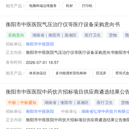
性磋商5、采购预算：270
相关产品：
电脑终端运维服务
耗材
打印机
衡阳市中医医院气压治疗仪等医疗设备采购意向书
采购意向
湖南省｜衡阳市｜蒸湘区
医疗卫生
货物
预
招标单位：
衡阳市中医医院
衡阳市中医医院气压治疗仪等医疗设备采购意向书衡阳市
正文内容：
心式振动排痰仪等序号设备名称数量预算单价（万元）总价（万元
发布时间：
2026-07-01 16:57
压计30.150.457多功能透析室轮椅称10.20.28输血
相关产品：
体表加温仪
多功能透析室轮椅称
层流床
臂筒式
衡阳市中医医院中药饮片招标项目供应商遴选结果公
中标｜中标通知
湖南省｜衡阳市｜蒸湘区
医疗卫生
货物
招标单位：
衡阳市中医医院
中标单位：
湖南省弘华中药饮片有限
衡阳市中医医院中药饮片招标项目供应商遴选结果公告衡阳
正文内容：
现将中标结果公告如下。一、采购项目名称：采购项目名