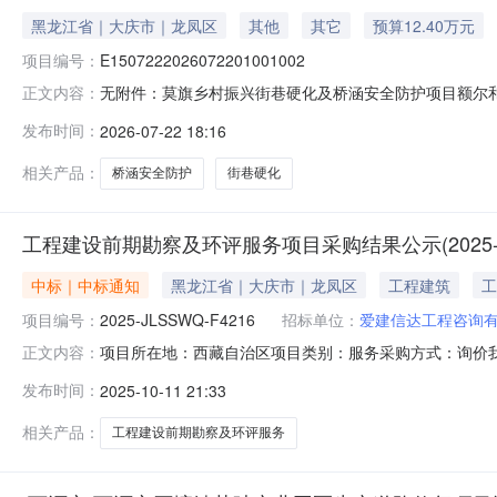
黑龙江省｜大庆市｜龙凤区
其他
其它
预算12.40万元
项目编号：
E1507222026072201001002
无附件：莫旗乡村振兴街巷硬化及桥涵安全防护项目额尔和乡.
正文内容：
莫旗乡村振兴街巷硬化及桥涵安全防护项目额尔和乡.xlsx招
发布时间：
2026-07-22 18:16
E1507222026072201001002的招标文件项目编号E1
相关产品：
桥涵安全防护
街巷硬化
工程建设前期勘察及环评服务项目采购结果公示(2025-JLS
中标｜中标通知
黑龙江省｜大庆市｜龙凤区
工程建筑
工
项目编号：
2025-JLSSWQ-F4216
招标单位：
爱建信达工程咨询
项目所在地：西藏自治区项目类别：服务采购方式：询价
正文内容：
一、项目名称：工程建设前期勘察及环评服务项目二、项目编号：2
发布时间：
2025-10-11 21:33
名：四川省川建勘察设计院有限公司，报价形式：总价，报价
相关产品：
工程建设前期勘察及环评服务