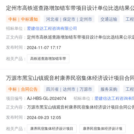
定州市高铁巡查路增加错车带项目设计单位比选结果
中标｜中标通知
河北省｜保定市｜定州市
交通运输
工程
招标单位：
爱建信达工程咨询有限公司
定州市高铁巡查路增加错车带项目设计单位比选结果公示定州
正文内容：
11月5日，我单位在定州市人民政府网发布了定州市高
发布时间：
2024-11-07 17:17
司、陕西交科工程技术咨询有限公司。通过对参选单位择优
相关产品：
高铁巡查路增加错车带
万源市黑宝山镇观音村康养民宿集体经济设计项目合
中标｜合同公告
四川省｜达州市｜万源市
服务采购
工程
项目编号：
AJ-HBS-GL-2024074
招标单位：
爱建信达工程咨询有
万源市黑宝山镇观音村康养民宿集体经济设计项目合同公
正文内容：
经济设计项目.pdf附件：万源市黑宝山镇观音村康养民宿
发布时间：
2024-09-23 12:05
宝山镇观音村合同编号：AJ-HBS-GL-2024074委
方：爱建信达工
相关产品：
康养民宿集体经济设计项目
康养民宿集体经济设计项