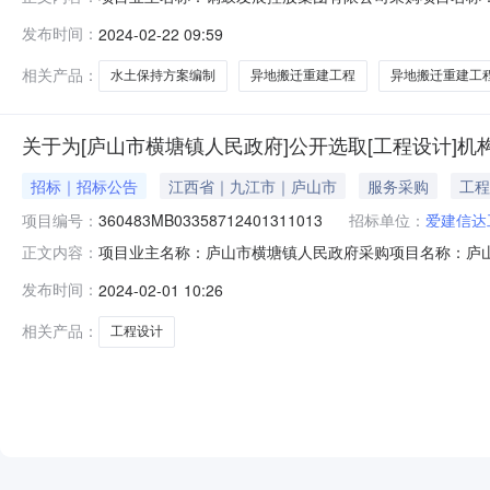
3609260768815372402210816项目规模：平
发布时间：
2024-02-22 09:59
服务内容：对铜鼓县气象观测站异地搬迁重建工程实施水保
介方式：邀请直选+竞价直
相关产品：
水土保持方案编制
异地搬迁重建工程
异地搬迁重建工
关于为[庐山市横塘镇人民政府]公开选取[工程设计]机
招标｜招标公告
江西省｜九江市｜庐山市
服务采购
工程
项目编号：
360483MB03358712401311013
招标单位：
爱建信达
项目业主名称：庐山市横塘镇人民政府采购项目名称：庐山市百村
正文内容：
采购项目编码：360483MB0335871240131101
发布时间：
2024-02-01 10:26
费用。服务内容：对该示范点所有工程进行设计，出具有资
相关产品：
工程设计