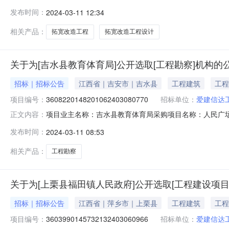
编码：3603990145732132403110025项目
发布时间：
2024-03-11 12:34
道路拓宽改造工程设计洽谈时间：3（个工作日）签订合同
爱建信达工
相关产品：
拓宽改造工程
拓宽改造工程设计
关于为[吉水县教育体育局]公开选取[工程勘察]机构的
招标｜招标公告
江西省｜吉安市｜吉水县
工程建筑
工程
项目编号：
3608220148201062403080770
招标单位：
爱建信达
项目业主名称：吉水县教育体育局采购项目名称：人民广场改造
正文内容：
3608220148201062403080770项目规模：
发布时间：
2024-03-11 08:53
3（个工作日）签订合同时间：15（个工作日）合同备案
业
相关产品：
工程勘察
关于为[上栗县福田镇人民政府]公开选取[工程建设项
招标｜招标公告
江西省｜萍乡市｜上栗县
工程建筑
工程
项目编号：
3603990145732132403060966
招标单位：
爱建信达