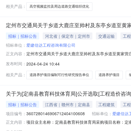
相关产品：
高空视频监控及周边道路交通组织优化
定州市交通局关于乡道大鹿庄至帅村及东亭乡道至黄
招标｜招标公告
河北省｜保定市｜定州市
交通运输
工程
招标单位：
爱建信达工程咨询有限公司
定州市交通局关于乡道大鹿庄至帅村及东亭乡道至黄家营
正文内容：
行性研究报告单位委托结果的公示(公示期一天)2024
发布时间：
2024-04-24 10:44
研究报告的委托公告，截至结束时报名单位有：河北建太
位是：爱建信达工程咨询有限公司。特此公
相关产品：
道路养护项目编制可行性研究报告单位
道路养护项目
关于为[定南县教育科技体育局]公开选取[工程造价咨询
招标｜招标公告
江西省｜赣州市｜定南县
工程建筑
工程
项目编号：
3607280146906712404100608
招标单位：
爱建信达
项目业主名称：定南县教育科技体育局采购项目名称：定南
正文内容：
3607280146906712404100608项目规模：