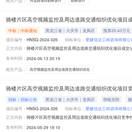
相关产品：
河堤路项目勘察设计
勘察设计
骑楼片区高空视频监控及周边道路交通组织优化项目
中标｜中标通知
黑龙江省｜大庆市｜龙凤区
预算25.43万元
项目编号：
HNSQ-2024-026
招标单位：
爱建信达工程咨询有限公
骑楼片区高空视频监控及周边道路交通组织优化项目成交公告
正文内容：
三、A包成交信息供应商名称：海南溢华信息技术有限公司供
发布时间：
2024-06-13 20:19
名称：中电信数智科技有限公司海南分公司供应商地址：海
有）：详见附件规格型号：
相关产品：
高空视频监控及周边道路交通组织优化
骑楼片区高空视频监控及周边道路交通组织优化项目
招标｜招标公告
黑龙江省｜大庆市｜龙凤区
弱电安防
服
项目编号：
HNSQ-2024-026
招标单位：
爱建信达工程咨询有限公
骑楼片区高空视频监控及周边道路交通组织优化项目竞争
正文内容：
海南省海口市美苑路105号美苑小区1栋1单元201获取采购
发布时间：
2024-05-29 19:10
控及周边道路交通组织优化项目2、项目编号:HNSQ-2024-0