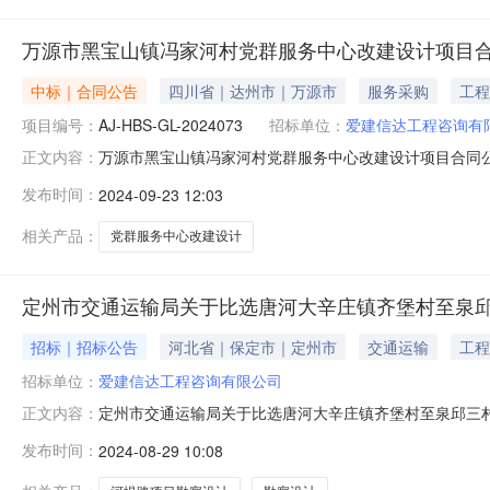
万源市黑宝山镇冯家河村党群服务中心改建设计项目
中标｜合同公告
四川省｜达州市｜万源市
服务采购
工程
项目编号：
AJ-HBS-GL-2024073
招标单位：
爱建信达工程咨询有
万源市黑宝山镇冯家河村党群服务中心改建设计项目合同
正文内容：
合同编号：AJ-HBS-GL-2024073委托方：万源
发布时间：
2024-09-23 12:03
信达工程咨询有限公司委托方委托设计方承担万源市黑宝
第一条本合同签订依据1.1
相关产品：
党群服务中心改建设计
定州市交通运输局关于比选唐河大辛庄镇齐堡村至泉邱
招标｜招标公告
河北省｜保定市｜定州市
交通运输
工程
招标单位：
爱建信达工程咨询有限公司
定州市交通运输局关于比选唐河大辛庄镇齐堡村至泉邱三
正文内容：
项目勘察设计单位委托结果公示（公示期一天）2024年8
发布时间：
2024-08-29 10:08
束时报名单位有：盈创筑业工程科技有限公司、爱建信达
司。特此公示。定州市交通运输局202