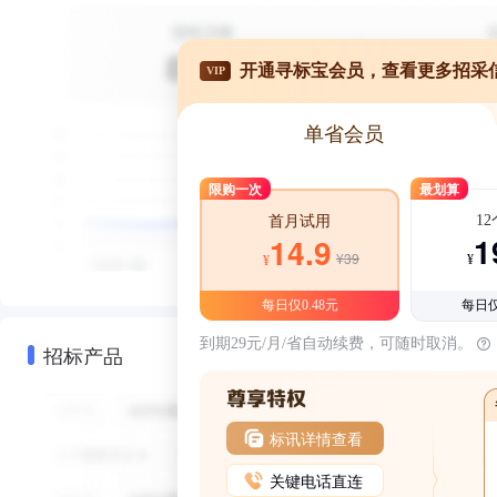
开通寻标宝会员，查看更多招采
VIP
单省会员
限购一次
最划算
1
首月试用
1
14.9
¥39
¥
¥
每日仅0.48元
每日仅
到期29元/月/省自动续费，可随时取消。
招标产品
标讯详情查看
关键电话直连