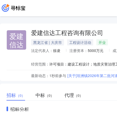
爱建信达工程咨询有限公司
爱建
信达
黑龙江省 | 大庆市
工程设计活动
开业
法定代表人：
徐凌
注册资本：
5000万元
成
经营范围：
最新动态：
1秒前
参与
[关于[坦洲镇2026年第二批
招标
中标
代理
（0）
（0）
（0）
招标分析