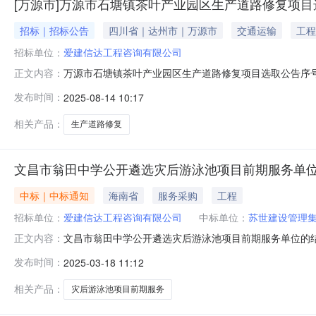
[万源市]万源市石塘镇茶叶产业园区生产道路修复项目
招标｜招标公告
四川省｜达州市｜万源市
交通运输
工程
招标单位：
爱建信达工程咨询有限公司
万源市石塘镇茶叶产业园区生产道路修复项目选取公告序号公
正文内容：
目概况加宽道路110米(全线增设挡土墙)4项目业主万
发布时间：
2025-08-14 10:17
明⑤施工企业选取范围/是否仅限中小微企业达州万源市/6公开选取
相关产品：
生产道路修复
文昌市翁田中学公开遴选灾后游泳池项目前期服务单
中标｜中标通知
海南省
服务采购
工程
招标单位：
爱建信达工程咨询有限公司
中标单位：
苏世建设管理
文昌市翁田中学公开遴选灾后游泳池项目前期服务单位的
正文内容：
结束。经资质审核，依综合评审，最终结果公布如下：设
发布时间：
2025-03-18 11:12
员：张盼龙，杨文豹，陈玮，谢盛璋，黄广斌，张鹏监督
15500942227。文昌市翁田中学2025年3
相关产品：
灾后游泳池项目前期服务