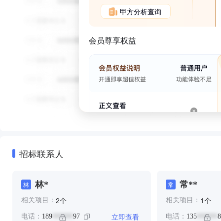
甲方分析查询
会员尊享权益
招标联系人
林*
常**
林
常
个
个
2
1
相关项目：
相关项目：
立即查看
电话：
189
97
电话：
135
8
******
******