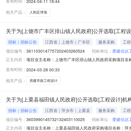
发布时间：
2024-04-11 18:44
二期2片11人制足球场项目造价咨询洽谈时间：3（个工
爱建信达工程咨询有
相关产品：
人制足球场
关于为[上饶市广丰区排山镇人民政府]公开选取[工程设
招标｜招标公告
江西省｜上饶市｜广丰区
服务采购
工程
项目编号：
3611030147757202403260524
招标单位：
爱建信达
项目业主名称：上饶市广丰区排山镇人民政府采购项目名称
正文内容：
码：无采购项目编码：36110301477572024032
发布时间：
2024-03-28 00:33
（符合上述两个条件之一），项目业主将重新启动随机“摇号
市广丰
相关产品：
房建市政工程设计
关于为[上栗县福田镇人民政府]公开选取[工程设计]机
招标｜招标公告
江西省｜萍乡市｜上栗县
服务采购
工程
项目编号：
3603990145732132403110025
招标单位：
爱建信达
项目业主名称：上栗县福田镇人民政府采购项目名称：萍
正文内容：