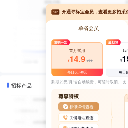
开通寻标宝会员，查看更多招采
VIP
单省会员
限购一次
最划算
1
首月试用
1
14.9
¥39
¥
¥
每日仅0.48元
每日仅
到期29元/月/省自动续费，可随时取消。
招标产品
标讯详情查看
关键电话直连