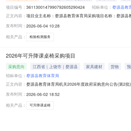
项目编号：
3611300147990792605290424
招标单位：
婺源县教
项目业主名称：婺源县教育体育局采购项目名称：婺源县教育体育
正文内容：
服务类型：检验检测服务服务时限：200天选取中介日期：202
发布时间：
2026-06-04 10:28
约为2000元，大米每批次检测费约为1500元，鸡蛋每批次
相关产品：
检验检测服务
2026年可升降课桌椅采购项目
采购意向
江西省｜上饶市｜婺源县
家具建材
货物
预
招标单位：
婺源县教育体育局
婺源县教育体育局机关2026年度政府采购意向公告(第2批
正文内容：
度政府采购意向公告(第2批)采购单位：婺源县教育体育局机
发布时间：
2026-06-02 18:52
容:可升降课桌椅采购数量:5406.0000套主要功能或目
相关产品：
可升降课桌椅