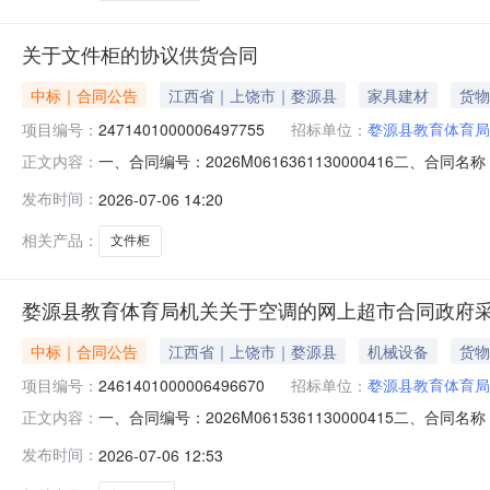
关于文件柜的协议供货合同
中标｜合同公告
江西省｜上饶市｜婺源县
家具建材
货物
项目编号：
2471401000006497755
招标单位：
婺源县教育体育局
一、合同编号：2026M0616361130000416二、合
正文内容：
合同主体采购人（甲方）：婺源县教育体育局机关地址：紫阳
发布时间：
2026-07-06 14:20
城南路联系方式：13755332661六、合同主要信息主要
相关产品：
文件柜
婺源县教育体育局机关关于空调的网上超市合同政府
中标｜合同公告
江西省｜上饶市｜婺源县
机械设备
货物
项目编号：
2461401000006496670
招标单位：
婺源县教育体育局
一、合同编号：2026M0615361130000415二、合
正文内容：
同主体采购人(甲方)：婺源县教育体育局机关地址：紫阳镇
发布时间：
2026-07-06 12:53
源县紫阳镇天佑西路婺园商贸城正门联系方式：13879339