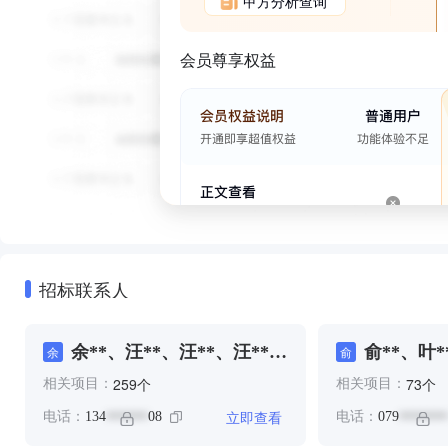
甲方分析查询
会员尊享权益
招标联系人
余**、汪**、汪**、汪**、
俞**、叶*
余
俞
程**
个
个
259
73
相关项目：
相关项目：
立即查看
电话：
134
08
电话：
079
******
*******