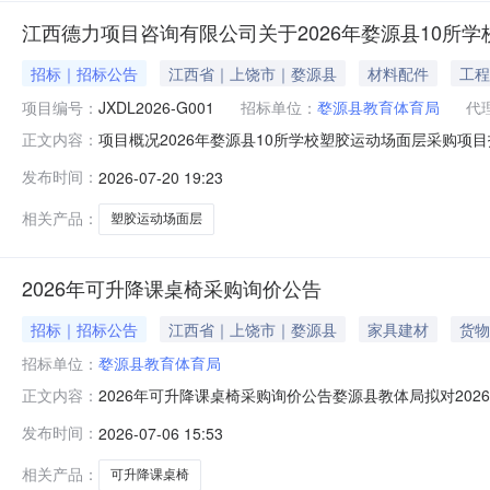
江西德力项目咨询有限公司关于2026年婺源县10所
招标｜招标公告
江西省｜上饶市｜婺源县
材料配件
工程
项目编号：
JXDL2026-G001
招标单位：
婺源县教育体育局
代
项目概况2026年婺源县10所学校塑胶运动场面层采购项目招标项
正文内容：
日09点00分（北京时间）前递交投标文件。一、项目基本情
发布时间：
2026-07-20 19:23
额：2515528.18元最高限价：2416807.99元
相关产品：
塑胶运动场面层
2026年可升降课桌椅采购询价公告
招标｜招标公告
江西省｜上饶市｜婺源县
家具建材
货物
招标单位：
婺源县教育体育局
2026年可升降课桌椅采购询价公告婺源县教体局拟对2
正文内容：
询价清单详见附件：《2026年可升降课桌椅采购方案》
发布时间：
2026-07-06 15:53
公告时间2026年7月6日--2026年7月8日四、询价报送方式
相关产品：
可升降课桌椅