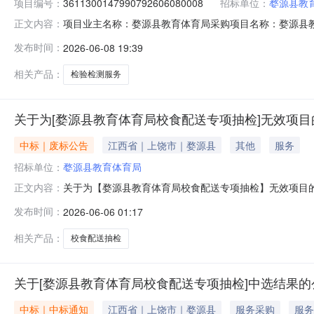
项目编号：
3611300147990792606080008
招标单位：
婺源县教
项目业主名称：婺源县教育体育局采购项目名称：婺源县教育体育
正文内容：
项目规模：投资额（￥150,000元）服务类型：检验检
发布时间：
2026-06-08 19:39
感、铝的残留量(干样品,以Al计)、柠檬黄、铅(以Pb计
相关产品：
检验检测服务
关于为[婺源县教育体育局校食配送专项抽检]无效项目
中标｜废标公告
江西省｜上饶市｜婺源县
其他
服务
招标单位：
婺源县教育体育局
关于为【婺源县教育体育局校食配送专项抽检】无效项目
正文内容：
无效原因：因中标单位放弃无效时间：2026-06-05更多
发布时间：
2026-06-06 01:17
相关产品：
校食配送抽检
关于[婺源县教育体育局校食配送专项抽检]中选结果的
中标｜中标通知
江西省｜上饶市｜婺源县
服务采购
服务