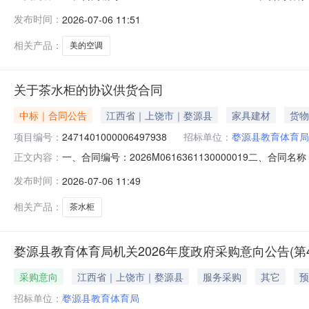
同主体采购人（甲方）：婺源县教育体育局机关地址：紫阳镇
发布时间：
2026-07-06 11:51
市婺源县紫阳镇天佑西路婺园商贸城正门联系方式：138793
相关产品：
美的空调
关于茶水柜的协议供货合同
中标｜合同公告
江西省｜上饶市｜婺源县
家具建材
货物
项目编号：
2471401000006497938
招标单位：
婺源县教育体育局
一、合同编号：2026M0616361130000019二、合
正文内容：
合同主体采购人（甲方）：婺源县教育体育局机关地址：紫阳
发布时间：
2026-07-06 11:49
城南路联系方式：13755332661六、合同主要信息主要标
相关产品：
茶水柜
婺源县教育体育局机关2026年度政府采购意向公告(第4
采购意向
江西省｜上饶市｜婺源县
服务采购
其它
预
招标单位：
婺源县教育体育局