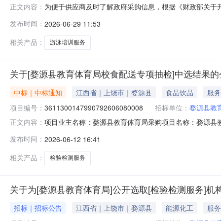
为便于供应商及时了解政府采购信息，根据《财政部关于开
正文内容：
向公告(第4批)采购意向公开如下：序号采购项目名称采购
发布时间：
2026-06-29 11:53
泳培训服务采购采购数量：1批主要功能或目标：主要是
需满足的要求：具体见招标
相关产品：
游泳培训服务
关于[婺源县教育体育局校食配送专项抽检]中选结果的
中标｜中标通知
江西省｜上饶市｜婺源县
食品饮品
服务
项目编号：
3611300147990792606080008
招标单位：
婺源县教
项目业主名称：婺源县教育体育局采购项目名称：婺源县教育体育
正文内容：
服务类型：检验检测服务服务时限：200选取中介日期：2026
发布时间：
2026-06-12 16:41
日）合同备案时间：5（个工作日）选取中介方式：网上
相关产品：
检验检测服务
关于为[婺源县教育体育局]公开选取[检验检测服务]机
招标｜招标公告
江西省｜上饶市｜婺源县
能源化工
服务