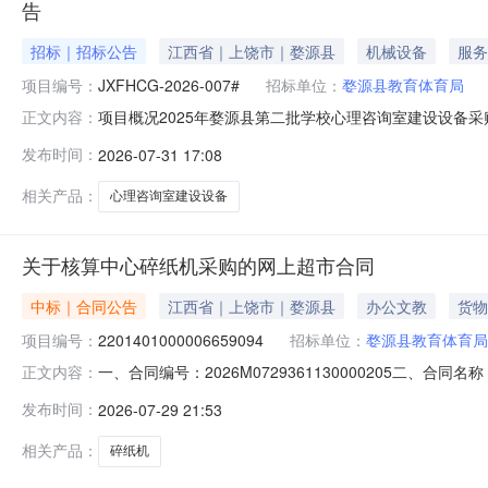
告
招标｜招标公告
江西省｜上饶市｜婺源县
机械设备
服务
项目编号：
JXFHCG-2026-007#
招标单位：
婺源县教育体育局
项目概况2025年婺源县第二批学校心理咨询室建设设备采购项目
正文内容：
08月24日09点00分（北京时间）前递交投标文件。一、项
发布时间：
2026-07-31 17:08
公开招标预算金额：2456000.00元最高限价：2036
相关产品：
心理咨询室建设设备
关于核算中心碎纸机采购的网上超市合同
中标｜合同公告
江西省｜上饶市｜婺源县
办公文教
货物
项目编号：
2201401000006659094
招标单位：
婺源县教育体育局
一、合同编号：2026M0729361130000205二、合
正文内容：
超市项目五、合同主体采购人（甲方）：婺源县教育体育局机
发布时间：
2026-07-29 21:53
天佑西路16号联系方式：15170356555六、合同主要
相关产品：
碎纸机