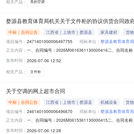
相关产品：
美的空调
婺源县教育体育局机关关于文件柜的协议供货合同政
中标｜合同公告
江西省｜上饶市｜婺源县
家具建材
货物
项目编号：
2471401000006497755
招标单位：
婺源县教育体育局
一、合同编号：2026M0616361130000416二、合
正文内容：
合同主体采购人(甲方)：婺源县教育体育局机关地址：紫阳
发布时间：
2026-07-06 12:52
路联系方式：13755332661六、合同主要信息主要标的：序号
相关产品：
文件柜
关于空调的网上超市合同
中标｜合同公告
江西省｜上饶市｜婺源县
机械设备
货物
项目编号：
2461401000006496670
招标单位：
婺源县教育体育局
一、合同编号：2026M0615361130000415二、合
正文内容：
同主体采购人（甲方）：婺源县教育体育局机关地址：紫阳镇
发布时间：
2026-07-06 12:28
市婺源县紫阳镇天佑西路婺园商贸城正门联系方式：138793