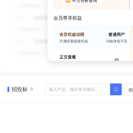
甲方分析查询
会员尊享权益
招投标
招
0