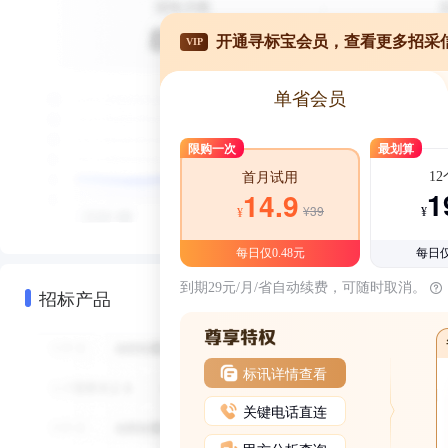
开通寻标宝会员，查看更多招采
VIP
单省会员
限购一次
最划算
1
首月试用
1
14.9
¥39
¥
¥
每日仅0.48元
每日仅
到期29元/月/省自动续费，可随时取消。
招标产品
标讯详情查看
关键电话直连