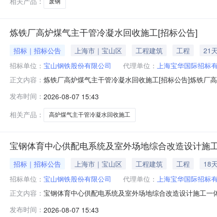
相关产品：
废钢
炼铁厂高炉煤气主干管冷凝水回收施工[招标公告]
招标｜招标公告
上海市｜宝山区
工程建筑
工程
21
招标单位：
宝山钢铁股份有限公司
代理单位：
上海宝华国际招标
炼铁厂高炉煤气主干管冷凝水回收施工[招标公告]炼铁厂
正文内容：
金来自自筹资金，招标人为宝山钢铁股份有限公司。项目已
发布时间：
2026-08-07 15:43
收施工。2.2建设地点：上海市宝山区富锦路宝山基地厂区内
简称发包人）就炼铁
相关产品：
高炉煤气主干管冷凝水回收施工
宝钢体育中心供配电系统及室外场地综合改造设计施工
招标｜招标公告
上海市｜宝山区
工程建筑
工程
18
招标单位：
宝山钢铁股份有限公司
代理单位：
上海宝华国际招标
宝钢体育中心供配电系统及室外场地综合改造设计施工一体
正文内容：
体育中心供配电系统及室外场地综合改造设计施工一体化
发布时间：
2026-08-07 15:43
标。2.工程概况与招标范围2.1招标项目名称：宝钢体育中