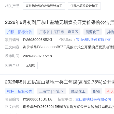
万元（不含税）。2.4计划
相关产品：
室外场地综合改造设计施工
供配电系统设计施工
2026年9月初到厂东山基地无烟煤公开竞价采购公告(
招标｜招标公告
广东省｜湛江市｜麻章区
能源化工
货物
项目编号：
IY26080006BSZG
招标单位：
宝山钢铁股份有限公司
询价单号IY26080006BSZG采购方式公开采购员联系电话报
正文内容：
料名称规格型号品牌采购数量计量单位要求交货期备注AA000
发布时间：
2026-08-07 15:18
江原料码头二、保证金额度：2000000.0元三、商务条款
相关产品：
无烟煤
2026年8月底供宝山基地一类主焦煤(高硫2.75%)
招标｜招标公告
上海市｜宝山区
能源化工
货物
今天
项目编号：
IY26080015BGTA
招标单位：
宝山钢铁股份有限公司
询价单号IY26080015BGTA采购方式公开采购员联系电话报
正文内容：
料名称规格型号品牌采购数量计量单位要求交货期备注AB0051