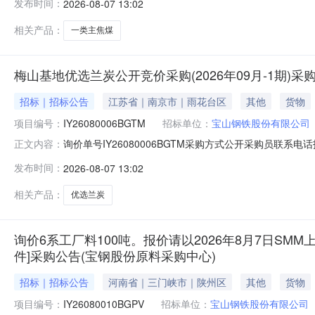
发布时间：
2026-08-07 13:02
二、保证金额度：2000000.0元三、商务条款：定价说明
相关产品：
一类主焦煤
梅山基地优选兰炭公开竞价采购(2026年09月-1期)
招标｜招标公告
江苏省｜南京市｜雨花台区
其他
货物
项目编号：
IY26080006BGTM
招标单位：
宝山钢铁股份有限公司
询价单号IY26080006BGTM采购方式公开采购员联系电话报
正文内容：
物料名称规格型号品牌采购数量计量单位要求交货期备注AB071
发布时间：
2026-08-07 13:02
二、保证金额度：2000000.0元三、商务条款：定价
相关产品：
优选兰炭
询价6系工厂料100吨。报价请以2026年8月7日SMM上
件]采购公告(宝钢股份原料采购中心)
招标｜招标公告
河南省｜三门峡市｜陕州区
其他
货物
项目编号：
IY26080010BGPV
招标单位：
宝山钢铁股份有限公司