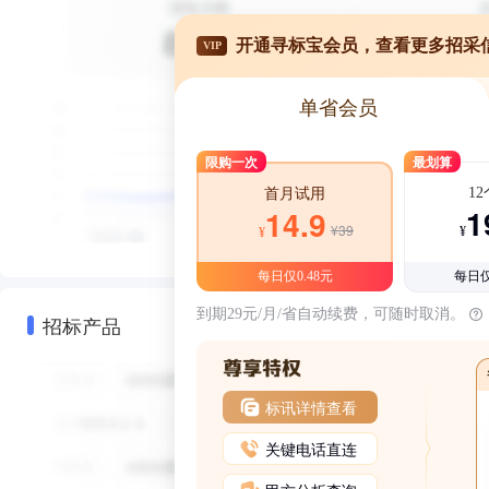
开通寻标宝会员，查看更多招采
VIP
单省会员
限购一次
最划算
1
首月试用
1
14.9
¥39
¥
¥
每日仅0.48元
每日仅
到期29元/月/省自动续费，可随时取消。
招标产品
标讯详情查看
关键电话直连