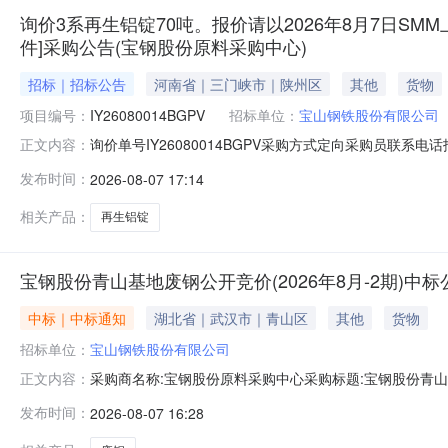
询价3系再生铝锭70吨。报价请以2026年8月7日SMM
件]采购公告(宝钢股份原料采购中心)
招标｜招标公告
河南省｜三门峡市｜陕州区
其他
货物
项目编号：
IY26080014BGPV
招标单位：
宝山钢铁股份有限公司
询价单号IY26080014BGPV采购方式定向采购员联系
正文内容：
牌采购数量计量单位要求交货期备注A5678974外购3系再
发布时间：
2026-08-07 17:14
额度：0.0元三、商务条款：定价说明：湿公吨。限价类别：
相关产品：
再生铝锭
宝钢股份青山基地废钢公开竞价(2026年8月-2期)中标
中标｜中标通知
湖北省｜武汉市｜青山区
其他
货物
招标单位：
宝山钢铁股份有限公司
采购商名称:宝钢股份原料采购中心采购标题:宝钢股份青山基地
正文内容：
0715:47更多咨询请点击：
发布时间：
2026-08-07 16:28