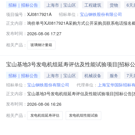
招标｜招标公告
上海市｜宝山区
工程建筑
货物
6天
项目编号：
XJ0817921A
招标单位：
宝山钢铁股份有限公司
询价单号XJ0817921A采购方式公开采购员联系电话报名截
正文内容：
采购数量计量单位要求交货期备注C5554108玻璃钢计量箱其它橡塑
发布时间：
2026-08-06 17:27
理;原始制造厂:无;部件号:无;2.0piece2026-10-13T23:
相关产品：
玻璃钢计量箱
宝山基地3号发电机组延寿评估及性能试验项目[招标公
招标｜招标公告
上海市｜宝山区
机械设备
服务
7天
招标单位：
宝山钢铁股份有限公司
代理单位：
上海宝华国际招标
宝山基地3号发电机组延寿评估及性能试验项目[招标公告]发
正文内容：
目宝山基地3号发电机组延寿评估及性能试验项目已获批，
发布时间：
2026-08-06 16:26
况与招标范围2.1项目地点：上海市宝山区富锦路宝山基地厂
围：1）对
相关产品：
发电机组延寿评估
发电机组性能试验