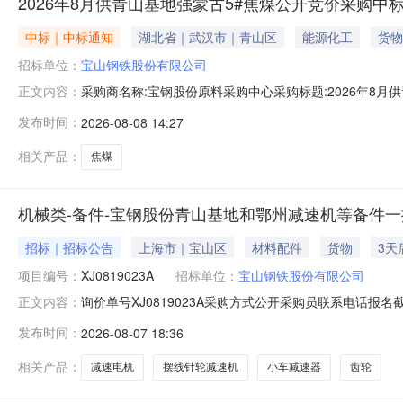
2026年8月供青山基地强蒙古5#焦煤公开竞价采购中
中标｜中标通知
湖北省｜武汉市｜青山区
能源化工
货物
招标单位：
宝山钢铁股份有限公司
采购商名称:宝钢股份原料采购中心采购标题:2026年8月供青
正文内容：
更多咨询请点击：
发布时间：
2026-08-08 14:27
相关产品：
焦煤
机械类-备件-宝钢股份青山基地和鄂州减速机等备件一批-
招标｜招标公告
上海市｜宝山区
材料配件
货物
3天
项目编号：
XJ0819023A
招标单位：
宝山钢铁股份有限公司
询价单号XJ0819023A采购方式公开采购员联系电话报名截
正文内容：
采购数量计量单位要求交货期备注C5664668摆线针轮减速机齿轮变速
发布时间：
2026-08-07 18:36
比:187;外形尺寸:中心高:290mm;原制造商:常州市武进武南变
相关产品：
减速电机
摆线针轮减速机
小车减速器
齿轮