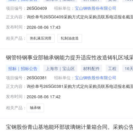
项目编号：
26SG0409
招标单位：
宝山钢铁股份有限公司
询价单号26SG0409采购方式定向采购员联系电话报名截至
正文内容：
要求交货期备注0012050热轧液压润滑及轧制油改造02宝
发布时间：
2026-08-06 17:43
支撑辊平衡液压阀台；改造2#和3#卷取机共6套助卷辊
相关产品：
热轧液压润滑
轧制油改造
钢管特钢事业部轴承钢能力提升适应性改造铸轧区域采
招标｜招标公告
上海市｜宝山区
材料配件
工程
16
项目编号：
26SG0381
招标单位：
宝山钢铁股份有限公司
询价单号26SG0381采购方式定向采购员联系电话报名截至
正文内容：
要求交货期备注001钢管特钢事业部轴承钢能力提升适应性改
发布时间：
2026-08-06 17:42
款：钢管特钢事业部轴承钢能力提升适应性改造项目铸轧
相关产品：
轴承钢
宝钢股份青山基地能环部玻璃钢计量箱合同。采购公告