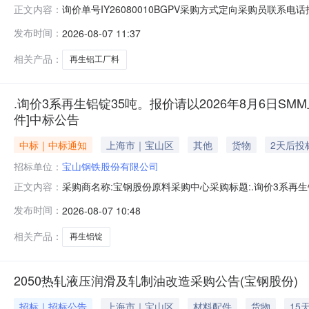
询价单号IY26080010BGPV采购方式定向采购员联系
正文内容：
牌采购数量计量单位要求交货期备注AB0058086系工厂料
发布时间：
2026-08-07 11:37
度：0.0元三、商务条款：定价说明：湿公吨。限价类别：数
相关产品：
再生铝工厂料
.询价3系再生铝锭35吨。报价请以2026年8月6日SMM
件]中标公告
中标｜中标通知
上海市｜宝山区
其他
货物
2天后投
招标单位：
宝山钢铁股份有限公司
采购商名称:宝钢股份原料采购中心采购标题:.询价3系再生铝
正文内容：
日【报价方式见附件】寻源方式:询比价中标供应商:未公开中标金
发布时间：
2026-08-07 10:48
相关产品：
再生铝锭
2050热轧液压润滑及轧制油改造采购公告(宝钢股份)
招标｜招标公告
上海市｜宝山区
材料配件
货物
15