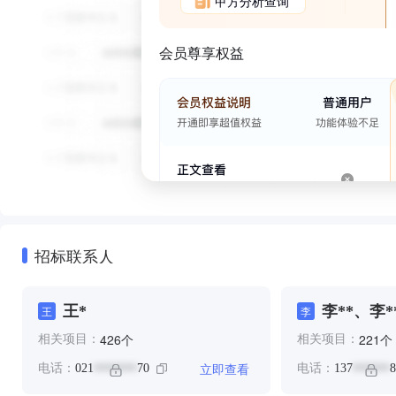
甲方分析查询
会员尊享权益
招标联系人
王*
李**、李*
王
李
个
个
426
221
相关项目：
相关项目：
立即查看
电话：
021
70
电话：
137
8
*******
******