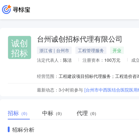
台州诚创招标代理有限公司
诚创
招标
浙江省 | 台州市
工程管理服务
开业
法定代表人：
陈洁
注册资本：
100万元
成
经营范围：
最新动态：
3小时前
参与
[台州市中西医结合医院医用
招标
中标
代理
（0）
（0）
（0）
招标分析