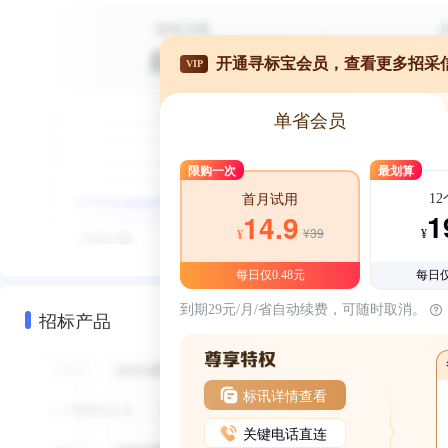
开通寻标宝会员，查看更多招采
VIP
单省会员
限购一次
最划算
1
首月试用
1
14.9
¥39
¥
¥
每日仅0.48元
每日仅
到期29元/月/省自动续费，可随时取消。
招标产品
标讯详情查看
关键电话直连