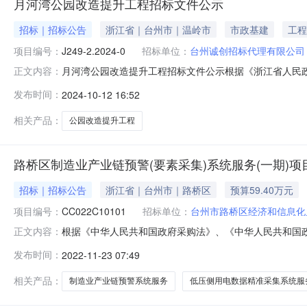
月河湾公园改造提升工程招标文件公示
招标｜招标公告
浙江省｜台州市｜温岭市
市政基建
工程
项目编号：
J249-2.2024-0
招标单位：
台州诚创招标代理有限公司
月河湾公园改造提升工程招标文件公示根据《浙江省人民政
正文内容：
招标文件（详见-附件）向社会公众进行公示。各潜在投标人
发布时间：
2024-10-12 16:52
真、邮件）台州诚创招标代理有限公司。招标代理名称：台
话：138586565
相关产品：
公园改造提升工程
路桥区制造业产业链预警(要素采集)系统服务(一期)
招标｜招标公告
浙江省｜台州市｜路桥区
预算59.40万元
项目编号：
CC022C10101
招标单位：
台州市路桥区经济和信息化
根据《中华人民共和国政府采购法》、《中华人民共和国
正文内容：
执行确认书（路财采确[2022]4101号）确认，受采
发布时间：
2022-11-23 07:49
商。（符合《2022年度台州市向社会力量购买服务指导性
情况项目编号：CC022C1
相关产品：
制造业产业链预警系统服务
低压侧用电数据精准采集系统服