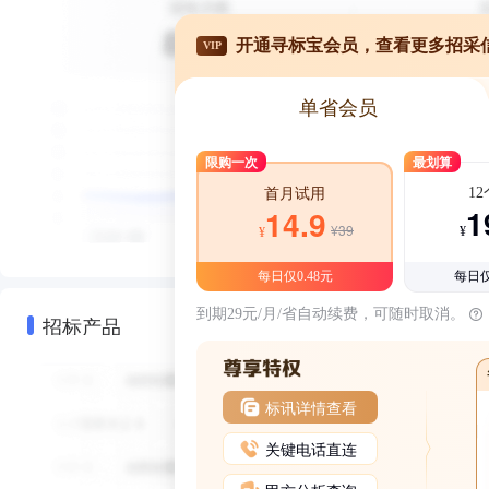
开通寻标宝会员，查看更多招采
VIP
单省会员
限购一次
最划算
1
首月试用
1
14.9
¥39
¥
¥
每日仅0.48元
每日仅
到期29元/月/省自动续费，可随时取消。
招标产品
标讯详情查看
关键电话直连