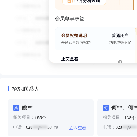
甲方分析查询
会员尊享权益
招标联系人
姚**
何**、何*
姚
何
张**
个
个
155
138
相关项目：
相关项目：
立即查看
电话：
028
58
电话：
028
*******
*******