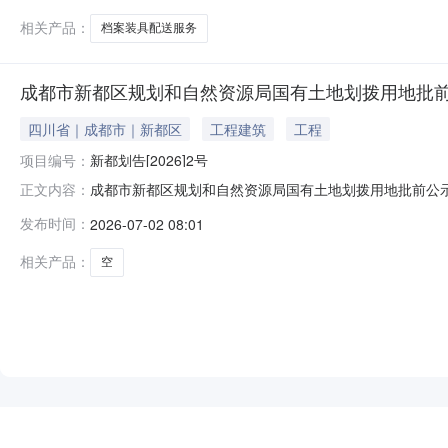
相关产品：
档案装具配送服务
成都市新都区规划和自然资源局国有土地划拨用地批
四川省｜成都市｜新都区
工程建筑
工程
项目编号：
新都划告[2026]2号
成都市新都区规划和自然资源局国有土地划拨用地批前公示
正文内容：
现将有关情况公示如下：一、地块的基本情况:宗地编号：510
发布时间：
2026-07-02 08:01
用途：中小学用地项目名称：北星小学项目划拨价/出让价：0
相关产品：
空
NEW
HOT
5折起