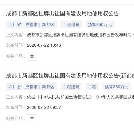
成都市新都区挂牌出让国有建设用地使用权公告
四川省｜成都市｜新都区
工程建筑
预算350万元
成都市新都区挂牌出让国有建设用地使用权公告发布时间：2
正文内容：
城市房地产管理法》及《招标拍卖挂牌出让国有建设用地
发布时间：
2026-07-22 10:46
委托以网上挂牌出让的方式组织出让1宗国有建设用地使
出让年限挂牌出让起始价竞买保证
相关产品：
空
成都市新都区挂牌出让国有建设用地使用权公告(新都成公资
四川省｜成都市｜新都区
工程建筑
工程
预算350万元
依据《中华人民共和国土地管理法》《中华人民共和国城
正文内容：
方案》，成都市新都区公共资源交易服务中心受出让人委
发布时间：
2026-07-22 09:57
号宗地编号宗地位置净用地面积（平方米）土地用途及出
划用地使用性质投资强度要求1XGY2026-
相关产品：
空