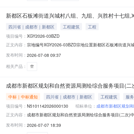
新都区石板滩街道兴城村八组、九组、兴胜村十七组,XGY2
四川省｜成都市｜新都区
工程建筑
工程
项目编号：
XGY2026-03BZD
宗地编号XGY2026-03BZD宗地位置新都区石板滩街道
正文内容：
保证金（万元）100计入容积率总建筑面积地块计入容积率
发布时间：
2026-07-08 09:37
用地（标准地）出让人成都市新都区规划和自然资源局报名起止时
相关产品：
空
成都市新都区规划和自然资源局测绘综合服务项目(二次
中标｜中标通知
四川省｜成都市｜新都区
工程建筑
服务
项目编号：
N5101142026000130
招标单位：
成都市新都区规划和
成都市新都区规划和自然资源局测绘综合服务项目(二次)中标（
正文内容：
供应商名称供应商地址中标（成交）金额评审总得分成都市自然
发布时间：
2026-07-07 18:39
查服务):服务类（成都市自然资源调查利用研究院）品目编号