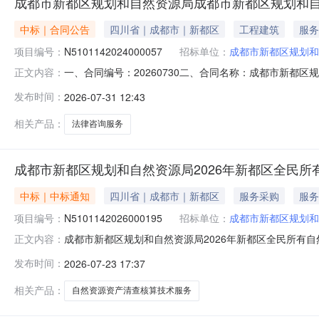
成都市新都区规划和自然资源局成都市新都区规划和
中标｜合同公告
四川省｜成都市｜新都区
工程建筑
服务
项目编号：
N5101142024000057
招标单位：
成都市新都区规划和
一、合同编号：20260730二、合同名称：成都市新都区规
正文内容：
自然资源局法律顾问及案件代理服务项目五、合同主体采购人(
发布时间：
2026-07-31 12:43
方)：国浩律师（成都）事务所,北京大成（成都）律师事务所
相关产品：
法律咨询服务
成都市新都区规划和自然资源局2026年新都区全民所
中标｜中标通知
四川省｜成都市｜新都区
服务采购
服务
项目编号：
N5101142026000195
招标单位：
成都市新都区规划和
成都市新都区规划和自然资源局2026年新都区全民所有自然资
正文内容：
年新都区全民所有自然资源资产清查核算技术服务采购项
发布时间：
2026-07-23 17:37
道中段88号1栋8楼2号495,900.00元99.20四
相关产品：
自然资源资产清查核算技术服务