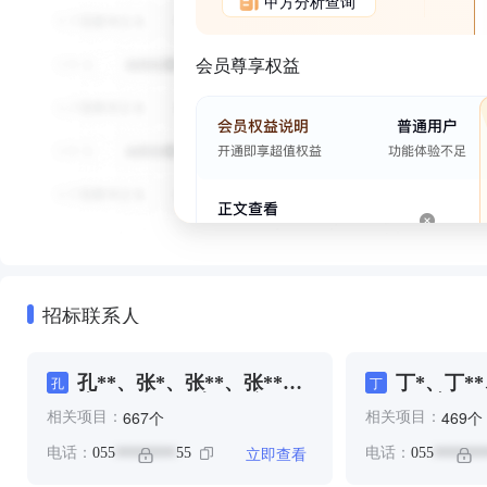
甲方分析查询
会员尊享权益
招标联系人
孔**、张*、张**、张**、
丁*、丁*
孔
丁
张**、朱**、李**、祝**、
**、刘**
个
个
667
469
相关项目：
相关项目：
董**、鲁*、黄**
**、吴**
**、周**
立即查看
电话：
055
55
电话：
055
********
*******
*、宋**、
*、张**、