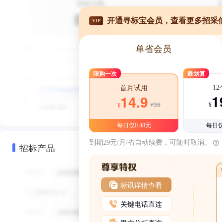
开通寻标宝会员，查看更多招采
VIP
单省会员
限购一次
最划算
1
首月试用
1
14.9
¥39
¥
¥
每日仅0.48元
每日仅
到期29元/月/省自动续费，可随时取消。
招标产品
标讯详情查看
关键电话直连