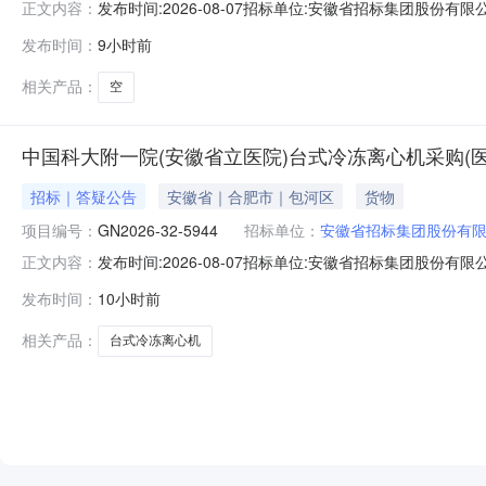
发布时间:2026-08-07招标单位:安徽省招标集团股份有限公
正文内容：
项目（医工项目）补充通知如下（具体项目名称和编号请查看附
发布时间：
9小时前
7：20-7：40。（请参选人尽量在上述时间段内递交
相关产品：
空
中国科大附一院(安徽省立医院)台式冷冻离心机采购(
招标｜答疑公告
安徽省｜合肥市｜包河区
货物
项目编号：
GN2026-32-5944
招标单位：
安徽省招标集团股份有
发布时间:2026-08-07招标单位:安徽省招标集团股份有限公
正文内容：
冷冻离心机采购（医工）（项目编号：GN2026-32-5
发布时间：
10小时前
750ml×4、24×50ml、52×15ml（尖底带盖）、11
相关产品：
台式冷冻离心机