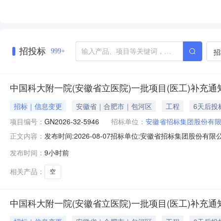
**、张**
**、曾*
*、李*、
杨*、杨*
**、栾**
**、汪**
招投标
招
999+
**、王**
**、王**
*、章*、
中国科大附一院(安徽省立医院)一批项目(医工)补充通知(
*、袁*、
陈**、陶
*、龚*
招标｜信息变更
安徽省｜合肥市｜包河区
工程
6天后投
项目编号：
GN2026-32-5946
招标单位：
安徽省招标集团股份有
发布时间:2026-08-07招标单位:安徽省招标集团股份有限公
正文内容：
项目（医工项目）补充通知如下（具体项目名称和编号请查看附
发布时间：
9小时前
7：20-7：40。（请参选人尽量在上述时间段内递交
相关产品：
空
中国科大附一院(安徽省立医院)一批项目(医工)补充通知(