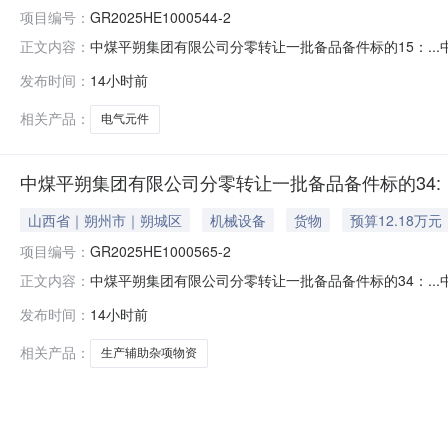
项目编号：
GR2025HE1000544-2
中煤平朔集团有限公司分零转让一批备品备件标的15：.
正文内容：
转让一批备品备件标的15：中煤平朔集团有限公司电气元件项目
发布时间：
14小时前
2025-12-29是否联合转让否挂牌截止日期2026-
相关产品：
电气元件
中煤平朔集团有限公司分零转让一批备品备件标的34:
山西省｜朔州市｜朔城区
机械设备
货物
预算12.18万元
项目编号：
GR2025HE1000565-2
中煤平朔集团有限公司分零转让一批备品备件标的34：.
正文内容：
公司分零转让一批备品备件标的34：中煤平朔集团有限公司生产
发布时间：
14小时前
挂牌起始日期2025-12-29是否联合转让否挂牌截止日
相关产品：
生产辅助杂项物资