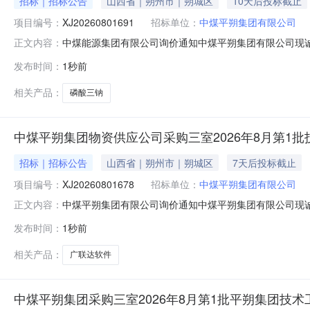
招标｜招标公告
山西省｜朔州市｜朔城区
10天后投标截止
项目编号：
XJ20260801691
招标单位：
中煤平朔集团有限公司
中煤能源集团有限公司询价通知中煤平朔集团有限公司现诚邀贵
正文内容：
第1批能化公司磷酸三钠1项物资采购三、报价方式：（1）参与公
发布时间：
1秒前
（2）受邀参与非公开询价业务的报价单位，请登录中煤供应链系统
相关产品：
磷酸三钠
中煤平朔集团物资供应公司采购三室2026年8月第1
招标｜招标公告
山西省｜朔州市｜朔城区
7天后投标截止
项目编号：
XJ20260801678
招标单位：
中煤平朔集团有限公司
中煤平朔集团有限公司询价通知中煤平朔集团有限公司现诚邀贵
正文内容：
第1批技术工程服务公司广联达软件购置1项年度计划设备
发布时间：
1秒前
则》第十条（三）为保证与原采购项目一致性或者服务配
链系统（http://ego.
相关产品：
广联达软件
中煤平朔集团采购三室2026年8月第1批平朔集团技术