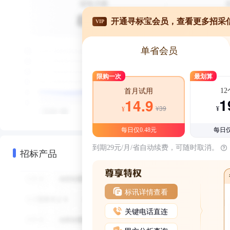
开通寻标宝会员，查看更多招采
VIP
单省会员
限购一次
最划算
1
首月试用
1
14.9
¥39
¥
¥
每日仅0.48元
每日仅
到期29元/月/省自动续费，可随时取消。
招标产品
标讯详情查看
关键电话直连