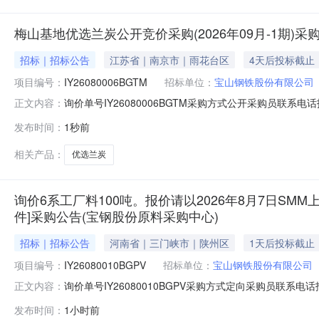
梅山基地优选兰炭公开竞价采购(2026年09月-1期)
招标｜招标公告
江苏省｜南京市｜雨花台区
4天后投标截止
项目编号：
IY26080006BGTM
招标单位：
宝山钢铁股份有限公司
询价单号IY26080006BGTM采购方式公开采购员联系电话报
正文内容：
物料名称规格型号品牌采购数量计量单位要求交货期备注AB071
发布时间：
1秒前
二、保证金额度：2000000.0元三、商务条款：定价
相关产品：
优选兰炭
询价6系工厂料100吨。报价请以2026年8月7日SMM上
件]采购公告(宝钢股份原料采购中心)
招标｜招标公告
河南省｜三门峡市｜陕州区
1天后投标截止
项目编号：
IY26080010BGPV
招标单位：
宝山钢铁股份有限公司
询价单号IY26080010BGPV采购方式定向采购员联系
正文内容：
牌采购数量计量单位要求交货期备注AB0058086系工厂料
发布时间：
1小时前
度：0.0元三、商务条款：定价说明：湿公吨。限价类别：数