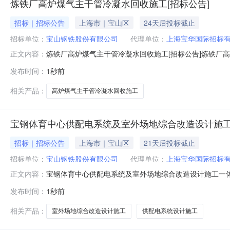
炼铁厂高炉煤气主干管冷凝水回收施工[招标公告]
招标｜招标公告
上海市｜宝山区
24天后投标截止
招标单位：
宝山钢铁股份有限公司
代理单位：
上海宝华国际招标
炼铁厂高炉煤气主干管冷凝水回收施工[招标公告]炼铁厂
正文内容：
金来自自筹资金，招标人为宝山钢铁股份有限公司。项目已
发布时间：
1秒前
收施工。2.2建设地点：上海市宝山区富锦路宝山基地厂区内
简称发包人）就炼铁
相关产品：
高炉煤气主干管冷凝水回收施工
宝钢体育中心供配电系统及室外场地综合改造设计施工
招标｜招标公告
上海市｜宝山区
21天后投标截止
招标单位：
宝山钢铁股份有限公司
代理单位：
上海宝华国际招标
宝钢体育中心供配电系统及室外场地综合改造设计施工一体
正文内容：
体育中心供配电系统及室外场地综合改造设计施工一体化
发布时间：
1秒前
标。2.工程概况与招标范围2.1招标项目名称：宝钢体育中
万元（不含税）。2.4计划
相关产品：
室外场地综合改造设计施工
供配电系统设计施工