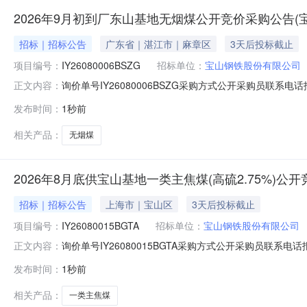
2026年9月初到厂东山基地无烟煤公开竞价采购公告(
招标｜招标公告
广东省｜湛江市｜麻章区
3天后投标截止
项目编号：
IY26080006BSZG
招标单位：
宝山钢铁股份有限公司
询价单号IY26080006BSZG采购方式公开采购员联系电话报
正文内容：
料名称规格型号品牌采购数量计量单位要求交货期备注AA000
发布时间：
1秒前
江原料码头二、保证金额度：2000000.0元三、商务条款
相关产品：
无烟煤
2026年8月底供宝山基地一类主焦煤(高硫2.75%)
招标｜招标公告
上海市｜宝山区
3天后投标截止
项目编号：
IY26080015BGTA
招标单位：
宝山钢铁股份有限公司
询价单号IY26080015BGTA采购方式公开采购员联系电话报
正文内容：
料名称规格型号品牌采购数量计量单位要求交货期备注AB0051
发布时间：
1秒前
二、保证金额度：2000000.0元三、商务条款：定价说明
相关产品：
一类主焦煤