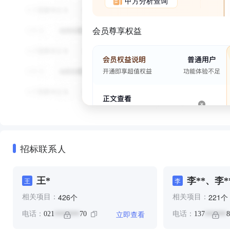
甲方分析查询
会员尊享权益
招标联系人
王*
李**、李*
王
李
个
个
426
221
相关项目：
相关项目：
立即查看
电话：
021
70
电话：
137
8
*******
******