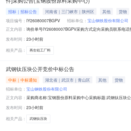
件]采购公告(宝钢股份原料采购中心)
招标｜招标公告
河南省｜三门峡市｜陕州区
其他
货物
项目编号：
IY26080007BGPV
招标单位：
宝山钢铁股份有限公司
询价单号IY26080007BGPV采购方式定向采购员联系
正文内容：
牌采购数量计量单位要求交货期备注AB0058086系工厂料
发布时间：
23小时前
度：0.0元三、商务条款：定价说明：湿公吨。限价类别：数
相关产品：
再生铝工厂料
武钢钛压块公开竞价中标公告
中标｜中标通知
湖北省｜武汉市｜青山区
其他
货物
招标单位：
宝山钢铁股份有限公司
采购商名称:宝钢股份原料采购中心采购标题:武钢钛压块公开竞
正文内容：
发布时间：
23小时前
相关产品：
武钢钛压块