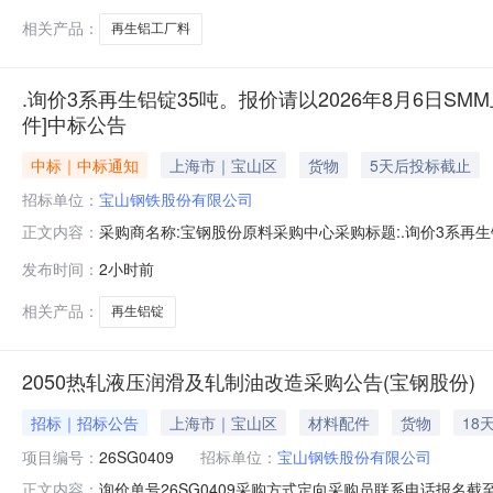
相关产品：
再生铝工厂料
.询价3系再生铝锭35吨。报价请以2026年8月6日SMM
件]中标公告
中标｜中标通知
上海市｜宝山区
货物
5天后投标截止
招标单位：
宝山钢铁股份有限公司
采购商名称:宝钢股份原料采购中心采购标题:.询价3系再生铝
正文内容：
日【报价方式见附件】寻源方式:询比价中标供应商:未公开中标金
发布时间：
2小时前
相关产品：
再生铝锭
2050热轧液压润滑及轧制油改造采购公告(宝钢股份)
招标｜招标公告
上海市｜宝山区
材料配件
货物
18
项目编号：
26SG0409
招标单位：
宝山钢铁股份有限公司
询价单号26SG0409采购方式定向采购员联系电话报名截至
正文内容：