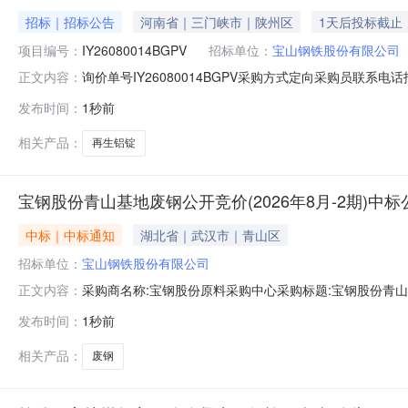
招标｜招标公告
河南省｜三门峡市｜陕州区
1天后投标截止
项目编号：
IY26080014BGPV
招标单位：
宝山钢铁股份有限公司
询价单号IY26080014BGPV采购方式定向采购员联系
正文内容：
牌采购数量计量单位要求交货期备注A5678974外购3系再
发布时间：
1秒前
额度：0.0元三、商务条款：定价说明：湿公吨。限价类别：
相关产品：
再生铝锭
宝钢股份青山基地废钢公开竞价(2026年8月-2期)中标
中标｜中标通知
湖北省｜武汉市｜青山区
招标单位：
宝山钢铁股份有限公司
采购商名称:宝钢股份原料采购中心采购标题:宝钢股份青山基地
正文内容：
0715:47更多咨询请点击：
发布时间：
1秒前
相关产品：
废钢