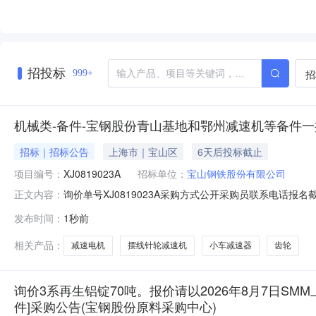
招投标
招
999+
机械类-备件-宝钢股份青山基地和鄂州减速机等备件一批-
招标｜招标公告
上海市｜宝山区
6天后投标截止
项目编号：
XJ0819023A
招标单位：
宝山钢铁股份有限公司
询价单号XJ0819023A采购方式公开采购员联系电话报名截
正文内容：
采购数量计量单位要求交货期备注C5664668摆线针轮减速机齿轮变速
发布时间：
1秒前
比:187;外形尺寸:中心高:290mm;原制造商:常州市武进武南变
相关产品：
减速电机
摆线针轮减速机
小车减速器
齿轮
询价3系再生铝锭70吨。报价请以2026年8月7日SMM
件]采购公告(宝钢股份原料采购中心)