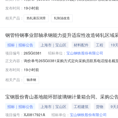
要求交货期备注0012050热轧液压润滑及轧制油改造02宝
发布时间：
19小时前
支撑辊平衡液压阀台；改造2#和3#卷取机共6套助卷辊
相关产品：
热轧液压润滑
轧制油改造
钢管特钢事业部轴承钢能力提升适应性改造铸轧区域采
招标｜招标公告
上海市｜宝山区
材料配件
工程
19
项目编号：
26SG0381
招标单位：
宝山钢铁股份有限公司
询价单号26SG0381采购方式定向采购员联系电话报名截至
正文内容：
要求交货期备注001钢管特钢事业部轴承钢能力提升适应性改
发布时间：
19小时前
款：钢管特钢事业部轴承钢能力提升适应性改造项目铸轧
相关产品：
轴承钢
宝钢股份青山基地能环部玻璃钢计量箱合同。采购公告
招标｜招标公告
上海市｜宝山区
工程建筑
货物
9天
项目编号：
XJ0817921A
招标单位：
宝山钢铁股份有限公司