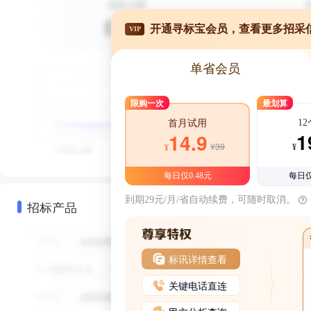
开通寻标宝会员，查看更多招采
VIP
单省会员
限购一次
最划算
1
首月试用
1
14.9
¥39
¥
¥
每日仅0.48元
每日仅
到期29元/月/省自动续费，可随时取消。
招标产品
标讯详情查看
关键电话直连