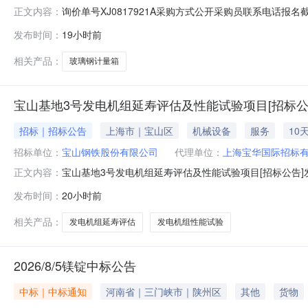
询价单号XJ0817921A采购方式公开采购员联系电话报名截
正文内容：
采购数量计量单位要求交货期备注C5554108玻璃钢计量箱其它橡塑
发布时间：
19小时前
理;原始制造厂:无;部件号:无;2.0piece2026-10-13T23:
相关产品：
玻璃钢计量箱
宝山基地3号发电机组延寿评估及性能试验项目[招标公
招标｜招标公告
上海市｜宝山区
机械设备
服务
10
招标单位：
宝山钢铁股份有限公司
代理单位：
上海宝华国际招标
宝山基地3号发电机组延寿评估及性能试验项目[招标公告]发
正文内容：
目宝山基地3号发电机组延寿评估及性能试验项目已获批，
发布时间：
20小时前
况与招标范围2.1项目地点：上海市宝山区富锦路宝山基地厂
围：1）对
相关产品：
发电机组延寿评估
发电机组性能试验
2026/8/5镁锭中标公告
中标｜中标通知
河南省｜三门峡市｜陕州区
其他
货物