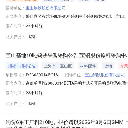
招标单位：
宝山钢铁股份有限公司
采购商名称:宝钢股份原料采购中心采购标题:锰球（宝山、梅山
正文内容：
发布时间：
23小时前
相关产品：
锰球
宝山基地10吨钨铁采购采购公告(宝钢股份原料采购中
招标｜招标公告
上海市｜宝山区
材料配件
货物
今天
项目编号：
IY26080014BGTA
招标单位：
宝山钢铁股份有限公司
询价单号IY26080014BGTA采购方式公开采购员联系电话报
正文内容：
料名称规格型号品牌采购数量计量单位要求交货期备注A156523
发布时间：
23小时前
保证金额度：300000.0元三、商务条款：定价说明：湿公
相关产品：
钨铁
询价6系工厂料210吨。报价请以2026年8月6日SMM上