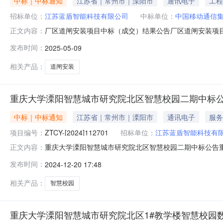
中标｜中标通知
江苏省｜常州市｜溧阳市
通讯电子
工程
招标单位：
江苏蓝盾智能科技有限公司
中标单位：
中国移动通信
厂区道闸安装项目中标（成交）结果公告厂区道闸安装项
正文内容：
称：中国移动通信集团江苏有限公司常州分公司供应商地址：
发布时间：
2025-05-09
闸安装项目品牌：海康威视规格型号:/数量：20个单价
下方式联系。采购人信息名？？？
相关产品：
道闸安装
重庆大学溧阳智慧城市研究院北区智慧校园二期中标
中标｜中标通知
江苏省｜常州市｜溧阳市
通讯电子
服务
项目编号：
ZTCY-[2024]112701
招标单位：
江苏蓝盾智能科技有
重庆大学溧阳智慧城市研究院北区智慧校园二期中标公告重庆大
正文内容：
智慧城市研究院北区智慧校园二期三、成交信息：供应商
发布时间：
2024-12-20 17:48
拾贰元肆角（￥2050332.4）四、主要标的信息：五
采购人信息：名称：
相关产品：
智慧校园
重庆大学溧阳智慧城市研究院北区1#教学楼智慧校园