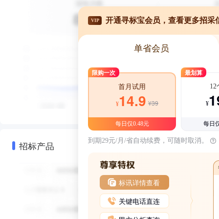
开通寻标宝会员，查看更多招采
VIP
单省会员
限购一次
最划算
1
首月试用
1
14.9
¥39
¥
¥
每日仅0.48元
每日仅
到期29元/月/省自动续费，可随时取消。
招标产品
标讯详情查看
关键电话直连