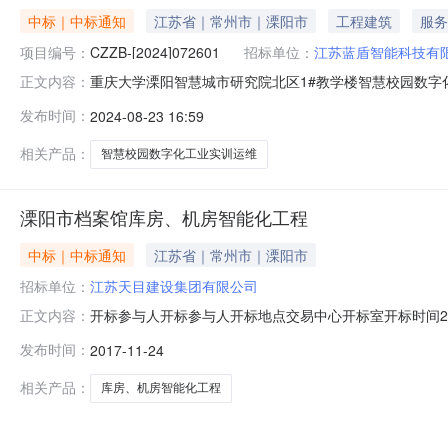
中标｜中标通知
江苏省｜常州市｜溧阳市
工程建筑
服务
项目编号：
CZZB-[2024]072601
招标单位：
江苏蓝盾智能科技有
重庆大学溧阳智慧城市研究院北区1#教学楼智慧校园数字
正文内容：
一、项目编号：CZZB-[2024]072601二、项目
发布时间：
2024-08-23 16:59
有限公司常州市分公司供应商地址：常州市通江南路168号
六、其他补充事宜：
相关产品：
智慧校园数字化工业实训运维
溧阳市档案馆库房、机房智能化工程
中标｜中标通知
江苏省｜常州市｜溧阳市
招标单位：
江苏天目建设集团有限公司
开标参与人开标参与人开标地点交易中心开标室开标时间20
正文内容：
经理1江苏天目建设集团有限公司4119377.66陈益群2江
发布时间：
2017-11-24
公司4038712.41沈常5江苏中灿机电工程有限公司4025
相关产品：
库房、机房智能化工程