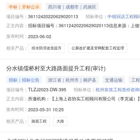
中标｜开标公示
四川省｜成都市｜武侯区
项目编号：
36112420220629020113
招标单位：
中锦冠达工程顾
招标项目编号：36112420220629020113信
正文内容：
2023-06-0209:30信息来源：上饶市公共资源交易中
发布时间：
2023-06-02
人:曾华;报价:0.00元/%;工期:日历天;质量要求:;保证金金额:30
相关产品：
排水防涝改造提升
公厕改扩建及管网配套工程监理
分水镇儒桥村至大路路面提升工程(审计)
招标｜招标公告
浙江省｜杭州市｜桐庐县
交通运输
工程
项目编号：
TLZJ2023-DW-395
招标单位：
杭州良筑工程造价咨询
所邀机构：【上海上咨协实工程顾问有限公司（李克诚）
正文内容：
波）】【浙江禾城工程管理有限责任公司（徐泉林）】【
发布时间：
2023-05-31 10:25
俐）】【杭州博成工程咨询有限公司（杨学明）】【浙江乾达项
目发布信息*业主单位：桐庐县分
相关产品：
路面工程
大路