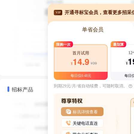
开通寻标宝会员，查看更多招采
VIP
单省会员
限购一次
最划算
1
首月试用
1
14.9
¥39
¥
¥
每日仅0.48元
每日仅
到期29元/月/省自动续费，可随时取消。
招标产品
标讯详情查看
关键电话直连