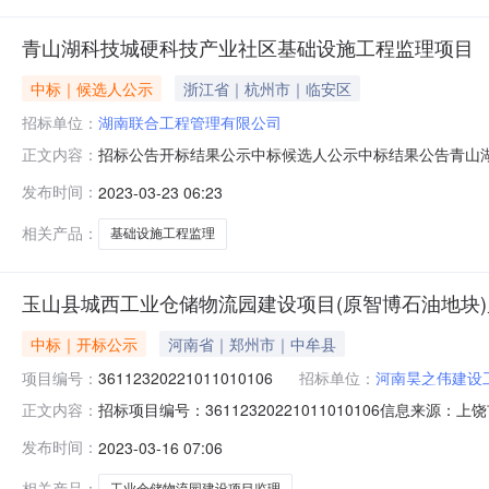
青山湖科技城硬科技产业社区基础设施工程监理项目
中标｜候选人公示
浙江省｜杭州市｜临安区
招标单位：
湖南联合工程管理有限公司
招标公告开标结果公示中标候选人公示中标结果公告青山湖科技城硬科技产
正文内容：
015897-72023-03-22信息发布时间：2023-03
发布时间：
2023-03-23 06:23
地址:杭州市临安区青山湖街道星港路569（1幢206）联系人:孙
相关产品：
基础设施工程监理
玉山县城西工业仓储物流园建设项目(原智博石油地块
中标｜开标公示
河南省｜郑州市｜中牟县
项目编号：
36112320221011010106
招标单位：
河南昊之伟建设
招标项目编号：36112320221011010106信息来源
正文内容：
来源：上饶市公共资源交易中心开标参与人开标地点开标一室开标
发布时间：
2023-03-16 07:06
元/%;工期:日历天;质量要求:;保证金金额:6000.00元,投标文件
相关产品：
工业仓储物流园建设项目监理