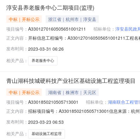
淳安县养老服务中心二期项目(监理)
中标｜开标公示
浙江省｜杭州市｜淳安县
项目编号：
A3301270160505651001211
招标单位：
淳安县民政
开标信息工程编号：A330127016050565100
正文内容：
2023-03-3008:45:00开标地点：淳安-第三开
发布时间：
2023-03-31 06:26
开标情况备注保证金金额(万元)70B347DE-47C6-46A9-
相关产品：
养老服务中心
青山湖科技城硬科技产业社区基础设施工程监理项目
中标｜开标公示
湖南省｜株洲市｜天元区
项目编号：
A3301850210505713001
招标单位：
湖南联合工程管
招标项目编号：A3301850210505713001信息来
正文内容：
共资源交易网开标参与人开标地点临安-第二开标室-B426开标
发布时间：
2023-03-23 06:53
照招标文件要求，投标保证金额：5，投标文件递交时间：202
相关产品：
基础设施工程监理