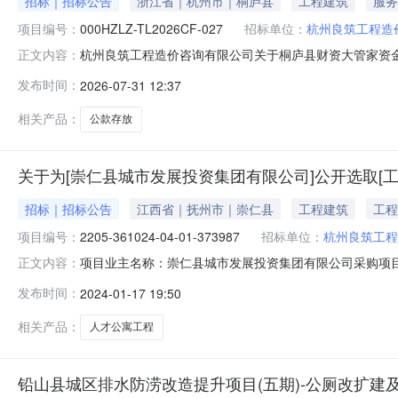
招标｜招标公告
浙江省｜杭州市｜桐庐县
工程建筑
服务
项目编号：
000HZLZ-TL2026CF-027
招标单位：
杭州良筑工程造
杭州良筑工程造价咨询有限公司关于桐庐县财资大管家资金归集户竞
正文内容：
县财资大管家资金归集户竞争性存放项目的招标公告项目编号:00
发布时间：
2026-07-31 12:37
大管家资金归集户竞争性存放项目招标项目的潜在投标人应在浙江政府采
相关产品：
公款存放
关于为[崇仁县城市发展投资集团有限公司]公开选取[
招标｜招标公告
江西省｜抚州市｜崇仁县
工程建筑
工程
项目编号：
2205-361024-04-01-373987
招标单位：
杭州良筑工程
项目业主名称：崇仁县城市发展投资集团有限公司采购项目名称：
正文内容：
361024MA35JMXR12401170769项目规模：
发布时间：
2024-01-17 19:50
构评审付费标准的批复》（崇府办字【2021】4号）文
相关产品：
人才公寓工程
铅山县城区排水防涝改造提升项目(五期)-公厕改扩建