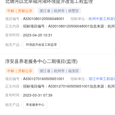
北塘河以北幸福河湖环境提升改造工程监理
中标｜开标公示
浙江省｜杭州市｜拱墅区
项目编号：
A3301080120506048001
招标单位：
杭州中新工程咨
招标项目编号：A3301080120506048001信息来
正文内容：
易网开标参与人开标地点滨江开标室3（直播间）开标时间202
发布时间：
2023-04-25 10:31
陷责任期为730历天，共计1030天。，投标保证金额：2，
相关产品：
环境提升改造工程监理
淳安县养老服务中心二期项目(监理)
中标｜开标公示
浙江省｜杭州市｜临安区
项目编号：
A3301270160505651001
招标单位：
浙江中审工程咨
招标项目编号：A3301270160505651001信息来
正文内容：
开标参与人开标地点淳安-第三开标室开标时间2023-03-3
发布时间：
2023-03-31 07:39
以招标人发出的通知单为准），投标保证金额：3，投标文件递
相关产品：
养老服务中心