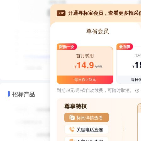
开通寻标宝会员，查看更多招采
VIP
单省会员
限购一次
最划算
1
首月试用
1
14.9
¥39
¥
¥
每日仅0.48元
每日仅
到期29元/月/省自动续费，可随时取消。
招标产品
标讯详情查看
关键电话直连