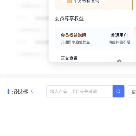
甲方分析查询
会员尊享权益
招投标
招
0