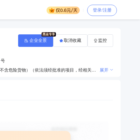
登录/注册
企业全景
取消收藏
监控
1号
许可项目：食品经营（销售预包装食品）；食品经营（销售散装食品）；烟草制品零售；道路货物运输（不含危险货物）（依法须经批准的项目，经相关部门批准后方可开展经营活动，具体经营项目以审批结果为准） 一般项目：鲜肉零售；玩具销售；服装服饰零售；鞋帽零售；日用品销售；化妆品零售；体育用品及器材零售；五金产品零售；家用电器销售；家具销售；通讯设备销售；珠宝首饰零售；计算器设备销售；肥料销售；农用薄膜销售；农作物种子经营（仅限不再分装的包装种子）；建筑材料销售；柜台、摊位出租；住房租赁（除依法须经批准的项目外，凭营业执照依法自主开展经营活动）
展开