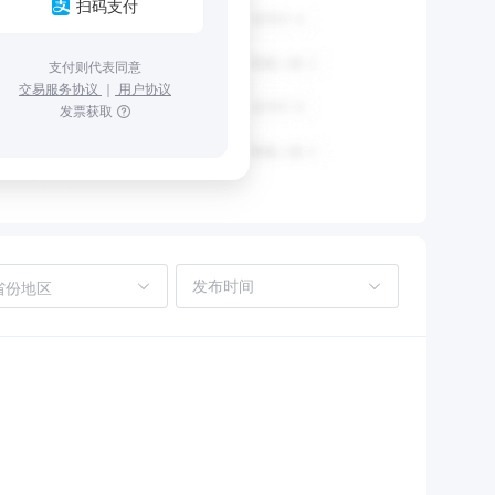
扫码支付
支付则代表同意
交易服务协议
｜
用户协议
发票获取
省份地区