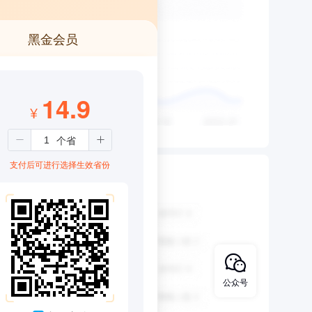
黑金会员
14.9
¥
支付后可进行选择生效省份
公众号