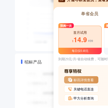
单省会员
限购一次
首月试用
14.9
¥39
¥
每日仅0.48元
到期29元/月/省自动续费，可随
招标产品
标讯详情查看
关键电话直连
甲方分析查询