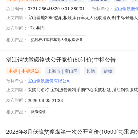
项目编号：
0721-2664G320-G01-880/01
招标单位：
宝山钢铁股
宝山基地2050热轧板坯库行车无人化改造设备[中标候选人
正文内容：
2026年08月09日本宝山基地2050热轧板坯库行车无人化改
发布时间：
17小时前
人化改造设备的中标候选人，现公示如下：一、评标情况1、
相关产品：
热轧板坯库行车无人化改造设备
湛江钢铁微碳铬铁公开竞价(60计价)中标公告
中标｜中标通知
上海市｜宝山区
其他
货物
招标单位：
宝山钢铁股份有限公司
采购商名称:宝钢股份原料采购中心采购标题:湛江钢铁微碳铬铁
正文内容：
点击：
发布时间：
2026-08-05 21:28
相关产品：
微碳铬铁
2028年8月低硫贫瘦煤第一次公开竞价(10500吨)采