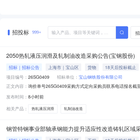
招投标
招
999+
2050热轧液压润滑及轧制油改造采购公告(宝钢股份)
招标｜招标公告
上海市｜宝山区
货物
18天后投标截止
项目编号：
26SG0409
招标单位：
宝山钢铁股份有限公司
询价单号26SG0409采购方式定向采购员联系电话报名截至
正文内容：
要求交货期备注0012050热轧液压润滑及轧制油改造02宝
发布时间：
8小时前
支撑辊平衡液压阀台；改造2#和3#卷取机共6套助卷辊
相关产品：
热轧液压润滑
轧制油改造
钢管特钢事业部轴承钢能力提升适应性改造铸轧区域采