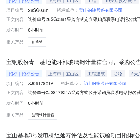
招标｜招标公告
上海市｜宝山区
工程
19天后投标截止
项目编号：
26SG0381
招标单位：
宝山钢铁股份有限公司
询价单号26SG0381采购方式定向采购员联系电话报名截至
正文内容：
要求交货期备注001钢管特钢事业部轴承钢能力提升适应性改
发布时间：
8小时前
款：钢管特钢事业部轴承钢能力提升适应性改造项目铸轧
相关产品：
轴承钢
宝钢股份青山基地能环部玻璃钢计量箱合同。采购公告
招标｜招标公告
上海市｜宝山区
工程建筑
货物
9天
项目编号：
XJ0817921A
招标单位：
宝山钢铁股份有限公司
询价单号XJ0817921A采购方式公开采购员联系电话报名截
正文内容：
采购数量计量单位要求交货期备注C5554108玻璃钢计量箱其它橡塑
发布时间：
8小时前
理;原始制造厂:无;部件号:无;2.0piece2026-10-13T23:
相关产品：
玻璃钢计量箱
宝山基地3号发电机组延寿评估及性能试验项目[招标公