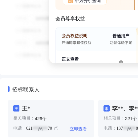
甲方分析查询
会员尊享权益
招标联系人
王*
李**、李*
王
李
个
个
426
221
相关项目：
相关项目：
立即查看
电话：
021
70
电话：
137
8
*******
******