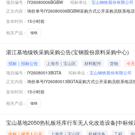
项目编号：
IY26080006BGBW
招标单位：
宝山钢铁股份有限公司
询价单号IY26080006BGBW采购方式公开采购员联系电话报
正文内容：
物料名称规格型号品牌采购数量计量单位要求交货期备注A5370
发布时间：
15小时前
保证金额度：300000.0元三、商务条款：定价说明：湿公
相关产品：
镍铁
湛江基地镍铁采购采购公告(宝钢股份原料采购中心)
招标｜招标公告
上海市｜宝山区
材料配件
货物
今天
项目编号：
IY26080013BGTA
招标单位：
宝山钢铁股份有限公司
询价单号IY26080013BGTA采购方式公开采购员联系电话报
正文内容：
料名称规格型号品牌采购数量计量单位要求交货期备注A1670
发布时间：
15小时前
300000.0元三、商务条款：定价说明：湿公吨。限价类别：
相关产品：
镍铁
宝山基地2050热轧板坯库行车无人化改造设备[中标候
中标｜候选人公示
上海市｜宝山区
机械设备
工程
中