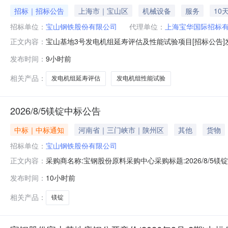
招标｜招标公告
上海市｜宝山区
机械设备
服务
10
招标单位：
宝山钢铁股份有限公司
代理单位：
上海宝华国际招标
宝山基地3号发电机组延寿评估及性能试验项目[招标公告]发
正文内容：
目宝山基地3号发电机组延寿评估及性能试验项目已获批，
发布时间：
9小时前
况与招标范围2.1项目地点：上海市宝山区富锦路宝山基地厂
围：1）对
相关产品：
发电机组延寿评估
发电机组性能试验
2026/8/5镁锭中标公告
中标｜中标通知
河南省｜三门峡市｜陕州区
其他
货物
招标单位：
宝山钢铁股份有限公司
采购商名称:宝钢股份原料采购中心采购标题:2026/8/5镁锭
正文内容：
发布时间：
10小时前
相关产品：
镁锭