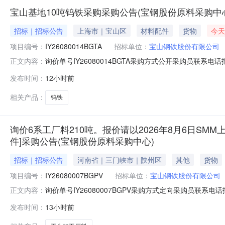
宝山基地10吨钨铁采购采购公告(宝钢股份原料采购中
招标｜招标公告
上海市｜宝山区
材料配件
货物
今天
项目编号：
IY26080014BGTA
招标单位：
宝山钢铁股份有限公司
询价单号IY26080014BGTA采购方式公开采购员联系电话报
正文内容：
料名称规格型号品牌采购数量计量单位要求交货期备注A156523
发布时间：
12小时前
保证金额度：300000.0元三、商务条款：定价说明：湿公
相关产品：
钨铁
询价6系工厂料210吨。报价请以2026年8月6日SMM上
件]采购公告(宝钢股份原料采购中心)
招标｜招标公告
河南省｜三门峡市｜陕州区
其他
货物
项目编号：
IY26080007BGPV
招标单位：
宝山钢铁股份有限公司
询价单号IY26080007BGPV采购方式定向采购员联系
正文内容：
牌采购数量计量单位要求交货期备注AB0058086系工厂料
发布时间：
13小时前
度：0.0元三、商务条款：定价说明：湿公吨。限价类别：数