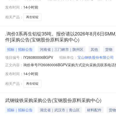
日【报价方式见附件】寻源方式:询比价中标供应商:未公开中标金
发布时间：
14小时前
相关产品：
再生铝锭
.询价3系再生铝锭35吨。报价请以2026年8月6日SMM
件]采购公告(宝钢股份原料采购中心)
招标｜招标公告
河南省｜三门峡市｜陕州区
其他
货物
项目编号：
IY26080006BGPV
招标单位：
宝山钢铁股份有限公司
询价单号IY26080006BGPV采购方式定向采购员联系
正文内容：
牌采购数量计量单位要求交货期备注A5678974外购3系再
发布时间：
14小时前
额度：0.0元三、商务条款：定价说明：湿公吨。限价类别：
相关产品：
再生铝锭
武钢镍铁采购采购公告(宝钢股份原料采购中心)
招标｜招标公告
湖北省｜武汉市｜青山区
材料配件
货物