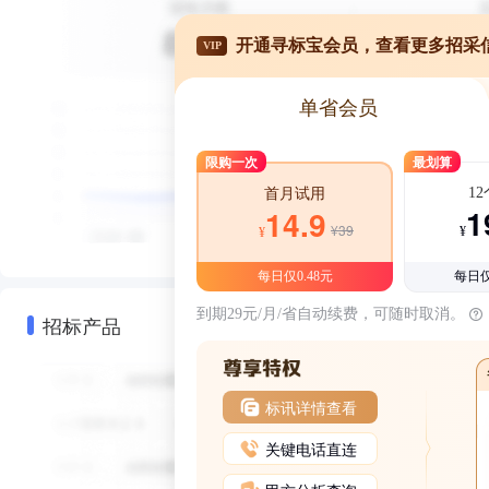
开通寻标宝会员，查看更多招采
VIP
单省会员
限购一次
最划算
1
首月试用
1
14.9
¥39
¥
¥
每日仅0.48元
每日仅
到期29元/月/省自动续费，可随时取消。
招标产品
标讯详情查看
关键电话直连