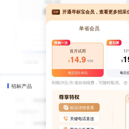
开通寻标宝会员，查看更多招采
VIP
单省会员
限购一次
最划算
1
首月试用
1
14.9
¥39
¥
¥
每日仅0.48元
每日仅
到期29元/月/省自动续费，可随时取消。
招标产品
标讯详情查看
关键电话直连