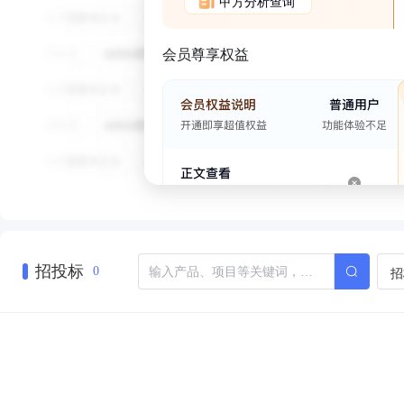
甲方分析查询
会员尊享权益
招投标
招
0