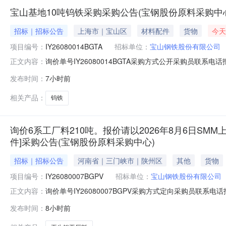
宝山基地10吨钨铁采购采购公告(宝钢股份原料采购中
招标｜招标公告
上海市｜宝山区
材料配件
货物
今天
项目编号：
IY26080014BGTA
招标单位：
宝山钢铁股份有限公司
询价单号IY26080014BGTA采购方式公开采购员联系电话报
正文内容：
料名称规格型号品牌采购数量计量单位要求交货期备注A156523
发布时间：
7小时前
保证金额度：300000.0元三、商务条款：定价说明：湿公
相关产品：
钨铁
询价6系工厂料210吨。报价请以2026年8月6日SMM上
件]采购公告(宝钢股份原料采购中心)
招标｜招标公告
河南省｜三门峡市｜陕州区
其他
货物
项目编号：
IY26080007BGPV
招标单位：
宝山钢铁股份有限公司
询价单号IY26080007BGPV采购方式定向采购员联系
正文内容：
牌采购数量计量单位要求交货期备注AB0058086系工厂料
发布时间：
8小时前
度：0.0元三、商务条款：定价说明：湿公吨。限价类别：数