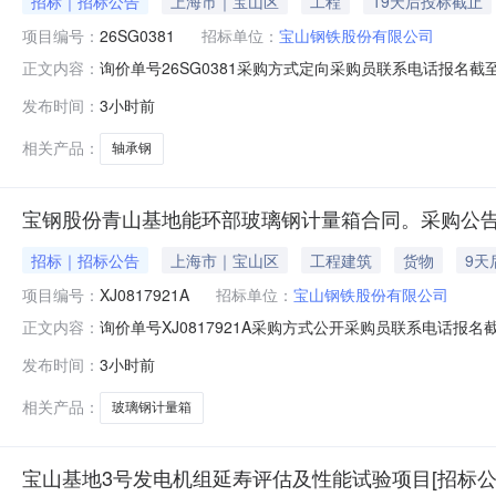
招标｜招标公告
上海市｜宝山区
工程
19天后投标截止
项目编号：
26SG0381
招标单位：
宝山钢铁股份有限公司
询价单号26SG0381采购方式定向采购员联系电话报名截至
正文内容：
要求交货期备注001钢管特钢事业部轴承钢能力提升适应性改
发布时间：
3小时前
款：钢管特钢事业部轴承钢能力提升适应性改造项目铸轧
相关产品：
轴承钢
宝钢股份青山基地能环部玻璃钢计量箱合同。采购公告
招标｜招标公告
上海市｜宝山区
工程建筑
货物
9天
项目编号：
XJ0817921A
招标单位：
宝山钢铁股份有限公司
询价单号XJ0817921A采购方式公开采购员联系电话报名截
正文内容：
采购数量计量单位要求交货期备注C5554108玻璃钢计量箱其它橡塑
发布时间：
3小时前
理;原始制造厂:无;部件号:无;2.0piece2026-10-13T23:
相关产品：
玻璃钢计量箱
宝山基地3号发电机组延寿评估及性能试验项目[招标公