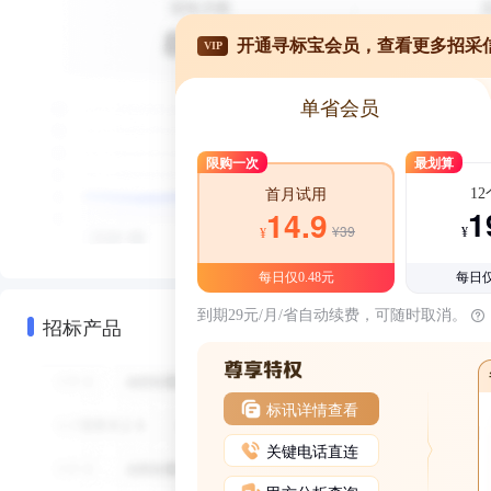
开通寻标宝会员，查看更多招采
VIP
单省会员
限购一次
最划算
1
首月试用
1
14.9
¥39
¥
¥
每日仅0.48元
每日仅
到期29元/月/省自动续费，可随时取消。
招标产品
标讯详情查看
关键电话直连