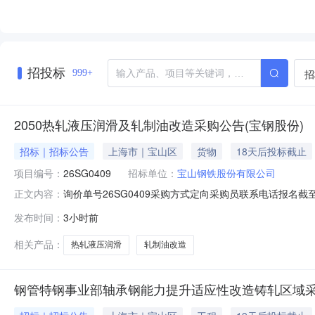
招投标
招
999+
2050热轧液压润滑及轧制油改造采购公告(宝钢股份)
招标｜招标公告
上海市｜宝山区
货物
18天后投标截止
项目编号：
26SG0409
招标单位：
宝山钢铁股份有限公司
询价单号26SG0409采购方式定向采购员联系电话报名截至
正文内容：
要求交货期备注0012050热轧液压润滑及轧制油改造02宝
发布时间：
3小时前
支撑辊平衡液压阀台；改造2#和3#卷取机共6套助卷辊
相关产品：
热轧液压润滑
轧制油改造
钢管特钢事业部轴承钢能力提升适应性改造铸轧区域采