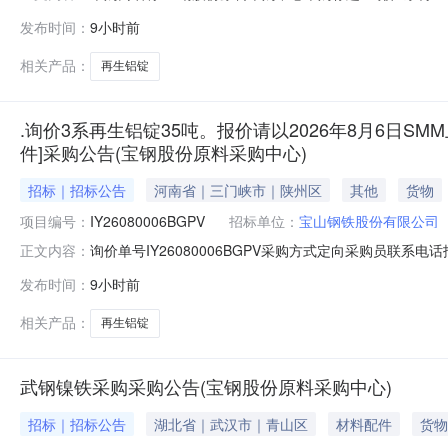
日【报价方式见附件】寻源方式:询比价中标供应商:未公开中标金
发布时间：
9小时前
相关产品：
再生铝锭
.询价3系再生铝锭35吨。报价请以2026年8月6日SMM
件]采购公告(宝钢股份原料采购中心)
招标｜招标公告
河南省｜三门峡市｜陕州区
其他
货物
项目编号：
IY26080006BGPV
招标单位：
宝山钢铁股份有限公司
询价单号IY26080006BGPV采购方式定向采购员联系
正文内容：
牌采购数量计量单位要求交货期备注A5678974外购3系再
发布时间：
9小时前
额度：0.0元三、商务条款：定价说明：湿公吨。限价类别：
相关产品：
再生铝锭
武钢镍铁采购采购公告(宝钢股份原料采购中心)
招标｜招标公告
湖北省｜武汉市｜青山区
材料配件
货物