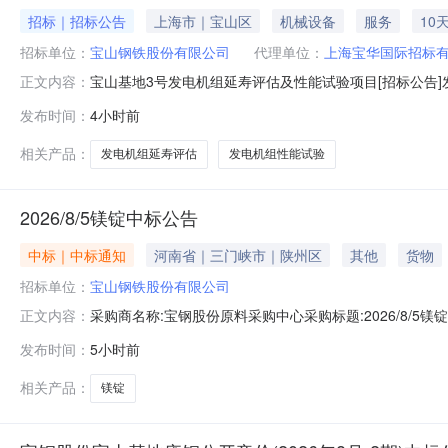
招标｜招标公告
上海市｜宝山区
机械设备
服务
10
招标单位：
宝山钢铁股份有限公司
代理单位：
上海宝华国际招标
宝山基地3号发电机组延寿评估及性能试验项目[招标公告]发
正文内容：
目宝山基地3号发电机组延寿评估及性能试验项目已获批，
发布时间：
4小时前
况与招标范围2.1项目地点：上海市宝山区富锦路宝山基地厂
围：1）对
相关产品：
发电机组延寿评估
发电机组性能试验
2026/8/5镁锭中标公告
中标｜中标通知
河南省｜三门峡市｜陕州区
其他
货物
招标单位：
宝山钢铁股份有限公司
采购商名称:宝钢股份原料采购中心采购标题:2026/8/5镁锭
正文内容：
发布时间：
5小时前
相关产品：
镁锭