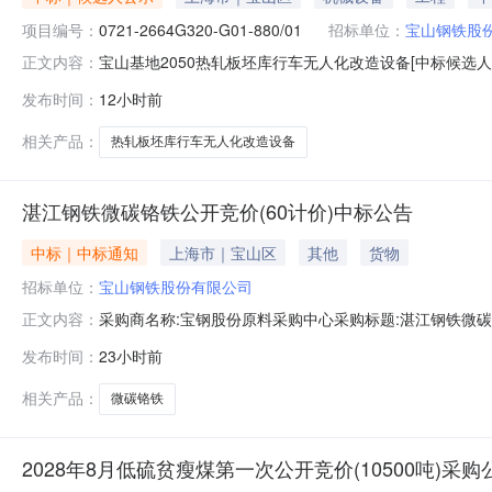
项目编号：
0721-2664G320-G01-880/01
招标单位：
宝山钢铁股
宝山基地2050热轧板坯库行车无人化改造设备[中标候选人
正文内容：
2026年08月09日本宝山基地2050热轧板坯库行车无人化改
发布时间：
12小时前
人化改造设备的中标候选人，现公示如下：一、评标情况1、
相关产品：
热轧板坯库行车无人化改造设备
湛江钢铁微碳铬铁公开竞价(60计价)中标公告
中标｜中标通知
上海市｜宝山区
其他
货物
招标单位：
宝山钢铁股份有限公司
采购商名称:宝钢股份原料采购中心采购标题:湛江钢铁微碳铬铁
正文内容：
点击：
发布时间：
23小时前
相关产品：
微碳铬铁
2028年8月低硫贫瘦煤第一次公开竞价(10500吨)采