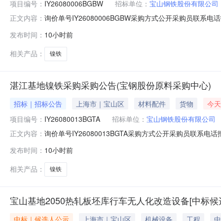
项目编号：
IY26080006BGBW
招标单位：
宝山钢铁股份有限公司
询价单号IY26080006BGBW采购方式公开采购员联系电话报
正文内容：
物料名称规格型号品牌采购数量计量单位要求交货期备注A5370
发布时间：
10小时前
保证金额度：300000.0元三、商务条款：定价说明：湿公
相关产品：
镍铁
湛江基地镍铁采购采购公告(宝钢股份原料采购中心)
招标｜招标公告
上海市｜宝山区
材料配件
货物
今天
项目编号：
IY26080013BGTA
招标单位：
宝山钢铁股份有限公司
询价单号IY26080013BGTA采购方式公开采购员联系电话报
正文内容：
料名称规格型号品牌采购数量计量单位要求交货期备注A1670
发布时间：
10小时前
300000.0元三、商务条款：定价说明：湿公吨。限价类别：
相关产品：
镍铁
宝山基地2050热轧板坯库行车无人化改造设备[中标候
中标｜候选人公示
上海市｜宝山区
机械设备
工程
中