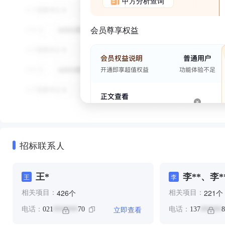
甲方分析查询
会员尊享权益
招标联系人
王*
李**、李*
王
李
个
个
426
221
相关项目：
相关项目：
立即查看
电话：
021
70
电话：
137
8
*******
******