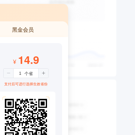
黑金会员
14.9
¥
支付后可进行选择生效省份