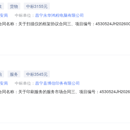
教
货物
中标3155元
安局
中标单位：
昌宁永华鸿程电脑有限公司
01二、合同名称：关于扫描仪的框架协议合同三、项目编号：4530524JH2
镇联系方式：0875-7121008供应商（乙方）：昌宁永华鸿程电脑有限
务要求）：按照合同规定主要标的数量：1主要标的单价：3155合同金额：
购
服务
中标3545元
安局
中标单位：
昌宁县博信印务有限公司
01二、合同名称：关于印刷服务的服务市场合同三、项目编号：4530524JH
园镇联系方式：0875-7121008供应商（乙方）：昌宁县博信印务有限
服务要求）：无主要标的数量：1主要标的单价：3545合同金额：0.35