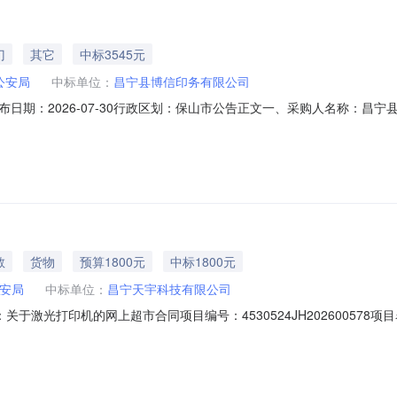
门
其它
中标3545元
公安局
中标单位：
昌宁县博信印务有限公司
日期：2026-07-30行政区划：保山市公告正文一、采购人名称：昌
：2921101000029535474五、合同编号：4530524HT202
5453545服务要求或标的基本概况：七、其它事项：详见附件中的合同文件
同
教
货物
预算1800元
中标1800元
安局
中标单位：
昌宁天宇科技有限公司
合同名称：关于激光打印机的网上超市合同项目编号：4530524JH20260
地域：保山市所属行业：零售业合同金额：1800.00元合同签订日期：202
公示）：专家抽取记录：中标、成交公告：昌宁县公安局关于激光打印机