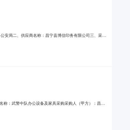
宁县公安局二、供应商名称：昌宁县博信印务有限公司三、采购
60057701六、合同内容：序号标项名称规格型号单位数量单价
八、联系方式1、采购人名称：昌宁县公安局联系
0578项目名称：武警中队办公设备及家具采购采购人（甲方）：昌宁
6-07-28合同公告日期：2026-07-30代理机构：进口
的网上超市采购项目成交公告合同附件：武警