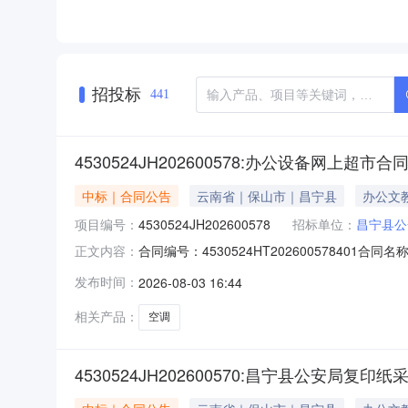
招投标
441
4530524JH202600578:办公设备网上超市合
中标｜合同公告
云南省｜保山市｜昌宁县
办公文
项目编号：
4530524JH202600578
招标单位：
昌宁县公
合同编号：4530524HT20260057840
正文内容：
安局供应商（乙方）：昌宁县田园镇宇康家用电器店所
发布时间：
2026-08-03 16:44
进口产品审核前公示：采购公告（或单一来源审
相关产品：
空调
4530524JH202600570:昌宁县公安局复印