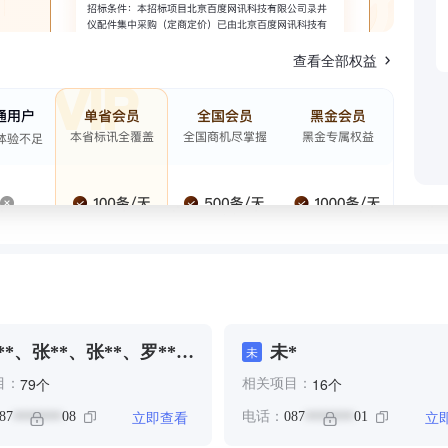
查看全部权益
**、张**、张**、罗**、
未*
未
*
个
个
79
16
目：
相关项目：
立即查看
立
87
08
电话：
087
01
*******
*******