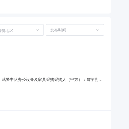
省份地区
8项目名称：武警中队办公设备及家具采购采购人（甲方）：昌宁县公
26-07-30合同公告日期：2026-08-03代理机构：
网上超市采购项目成交公告合同附件：武警空