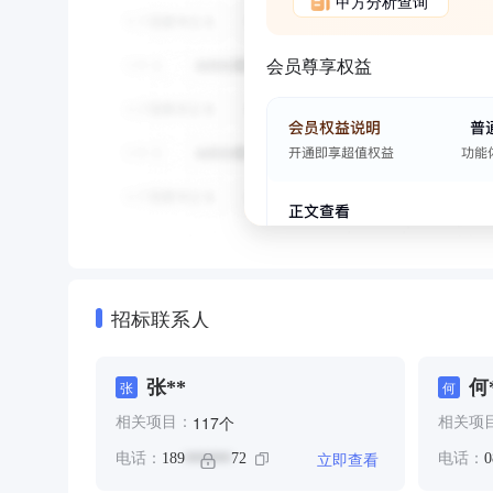
甲方分析查询
会员尊享权益
招标联系人
张**
何
张
何
辉
个
117
相关项目：
相关项
立即查看
电话：
189
72
电话：
0
******