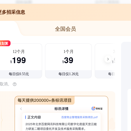
更多招采信息
全国会员
最划算
12个月
1个月
3个月
199
39
99
¥
¥
¥
每日仅0.55元
每日仅1.26元
每日仅1.08元
时取消。