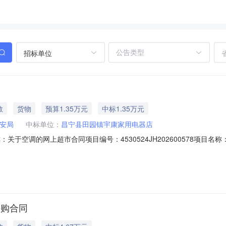
招标单位
同
教
货物
预算1.35万元
中标1.35万元
安局
中标单位：
昌宁县田园镇宇康家用电器店
1合同名称：关于空调的网上超市合同项目编号：4530524JH20260057
属地域：保山市所属行业：零售业合同金额：13596.00元合同签订日期：20
核前公示）：专家抽取记录：中标、成交公告：昌宁县公安局关于空调的
纸采购合同