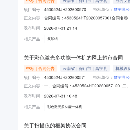
中标｜合同公告
云南省｜保山市｜昌宁县
办公文
项目编号：
4530524JH202600570
招标单位：
昌宁县公
合同编号：4530524HT20260057001
正文内容：
安局供应商（乙方）：昌宁县博信印务有限公司所属地
发布时间：
2026-07-31 21:14
产品审核前公示：采购公告（或单一来源审核前
相关产品：
复印纸
关于彩色激光多功能一体机的网上超市合同
中标｜合同公告
云南省｜保山市｜昌宁县
机械设
项目编号：
4530524JH202600571
招标单位：
昌宁县公
一、合同编号：4530524HT202600571
正文内容：
备采购五、合同主体采购人（甲方）：昌宁县公安
发布时间：
2026-07-31 16:48
13577566361六、合同主要信息主要标的名
相关产品：
彩色激光多功能一体机
关于扫描仪的框架协议合同