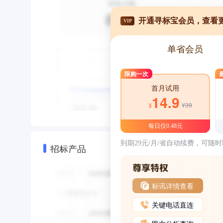
开通寻标宝会员，查看
VIP
单省会员
限购一次
首月试用
14.9
¥39
¥
每日仅0.48元
到期29元/月/省自动续费，可随
招标产品
标讯详情查看
关键电话直连