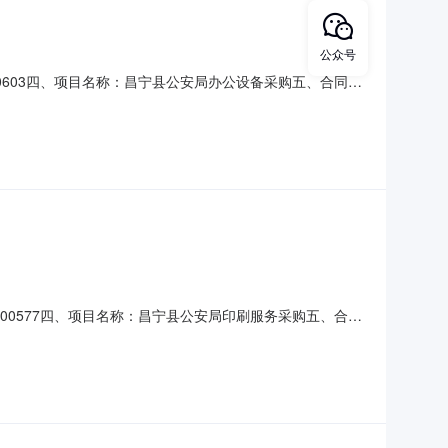
公众号
02600603四、项目名称：昌宁县公安局办公设备采购五、合同主
公司地址：昌宁县田园镇联系方式：13529558918六、合
0.315500万元履约期限、地点等简
202600577四、项目名称：昌宁县公安局印刷服务采购五、合同
公司地址：昌宁县田园镇联系方式：13577566361六、合
4500万元履约期限、地点等简要信息：