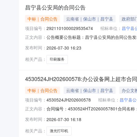
昌宁县公安局的合同公告
中标｜合同公告
云南省｜保山市｜昌宁县
政府部
项目编号：
2921101000029535474
招标单位：
昌宁县
公告概要公告标题：昌宁县公安局的合同公告发布
正文内容：
项目名称：昌宁县公安局服务市场项目四、采购项目编号
发布时间：
2026-07-30 16:23
(元)总价(元)1印刷服务详见附件份1.003
相关产品：
印刷服务
4530524JH202600578:办公设备网上超市合
中标｜合同公告
云南省｜保山市｜昌宁县
办公文
项目编号：
4530524JH202600578
招标单位：
昌宁县公
合同编号：4530524HT20260057801
正文内容：
县公安局供应商（乙方）：昌宁天宇科技有限公司所属
发布时间：
2026-07-30 16:18
产品审核前公示：采购公告（或单一来源审核前
相关产品：
激光打印机