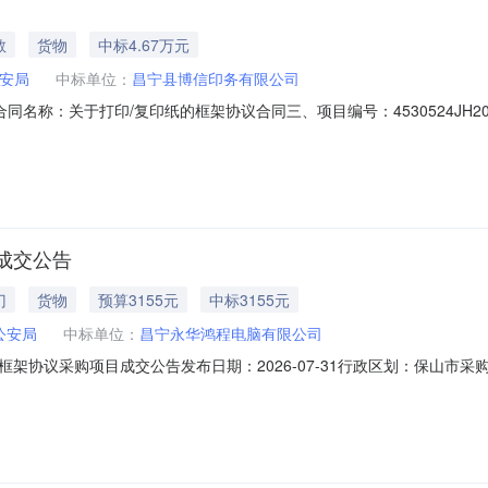
教
货物
中标4.67万元
安局
中标单位：
昌宁县博信印务有限公司
01二、合同名称：关于打印/复印纸的框架协议合同三、项目编号：4530524J
园镇联系方式：0875-7121008供应商（乙方）：昌宁县博信印务有限
要求）：无主要标的数量：1380主要标的单价：270合同金额：4.67
成交公告
门
货物
预算3155元
中标3155元
公安局
中标单位：
昌宁永华鸿程电脑有限公司
架协议采购项目成交公告发布日期：2026-07-31行政区划：保山市
129）采购已经结束，现将采购结果公示如下：一、项目信息项目名称：昌宁县
琳项目联系电话：/采购计划信息：序号采购计划文号信息采购计划金额14530524J