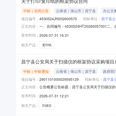
关于打印/复印纸的框架协议合同
中标｜合同公告
云南省｜保山市｜昌宁县
办公文
项目编号：
4530524JH202600570
招标单位：
昌宁县公
一、合同编号：4530524HT202600570
正文内容：
主体采购人（甲方）：昌宁县公安局地址：昌宁县田
发布时间：
2026-07-31 16:31
同主要信息主要标的名称：复印纸规格型号（或服务
相关产品：
复印纸
昌宁县公安局关于扫描仪的框架协议采购项目
中标｜中标通知
云南省｜保山市｜昌宁县
政府部
项目编号：
2901101000029595129
招标单位：
昌宁县
公告概要公告标题：昌宁县公安局关于扫描仪的框
正文内容：
目（项目编号:2901101000029595
发布时间：
2026-07-31 12:21
2901101000029595129项目联系人：张林
相关产品：
扫描仪