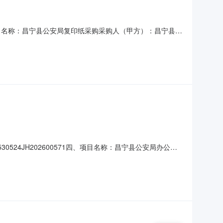
0570项目名称：昌宁县公安局复印纸采购采购人（甲方）：昌宁县公
-07-27合同公告日期：2026-07-31代理机构：进口
纸的框架协议采购项目成交公告合同附件：
0524JH202600571四、项目名称：昌宁县公安局办公设
：昌宁县博信印务有限公司地址：昌宁县田园镇联系方式：
要标的单价：5600合同金额：0.560000