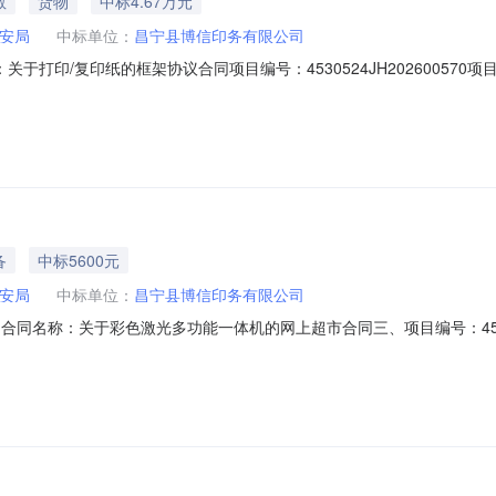
教
货物
中标4.67万元
安局
中标单位：
昌宁县博信印务有限公司
合同名称：关于打印/复印纸的框架协议合同项目编号：4530524JH20260
域：保山市所属行业：零售业合同金额：46710.00元合同签订日期：2026
公示）：专家抽取记录：中标、成交公告：昌宁县公安局关于打印/复印
备
中标5600元
安局
中标单位：
昌宁县博信印务有限公司
201二、合同名称：关于彩色激光多功能一体机的网上超市合同三、项目编号：453
局地址：昌宁县田园镇联系方式：0875-7121008供应商（乙方）
称：多功能一体机规格型号（或服务要求）：按照合同执行。主要标的数量：1主