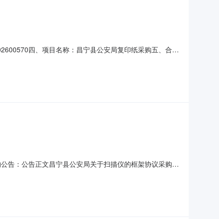
H202600570四、项目名称：昌宁县公安局复印纸采购五、合同
公司地址：昌宁县田园镇联系方式：13577566361六、合
1000万元履约期限、地点等简要信
采购公告：公告正文昌宁县公安局关于扫描仪的框架协议采购项
公安局关于扫描仪的框架协议采购项目项目编号：
H202600603-23155.0预算总额（元）：项