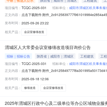
中标｜候选人公示
陕西省｜咸阳市｜渭城区
工程建筑
工
项目编号：
TCQC-2025-031
招标单位：
咸阳市渭城区机关事务服
点击下载附件:附件_2c9125839777f961019984e
正文内容：
28日一、评标情况标段（包）[001]渭城区人大常委会议
发布时间：
2025-09-26 23:22
量：合格，工期/交货期/服务期：10天：中标候选人第2
相关产品：
会议室修缮改造
渭城区人大常委会议室修缮改造项目询价公告
招标｜招标公告
陕西省｜咸阳市｜渭城区
工程建筑
工程
项目编号：
TCQC-2025-031
招标单位：
咸阳市渭城区机关事务服
点击下载附件:附件_2c9125849777f8a301995a5
正文内容：
城区一、招标条件本渭城区人大常委会议室修缮改造项目已
发布时间：
2025-09-18 12:06
已具备招标条件，现招标方式为其它方式。二、项目概况
相关产品：
修缮改造
会议室修缮改造
2025年渭城区行政中心及二级单位等办公区域物业服