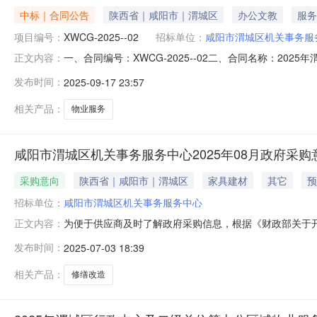
中标｜合同公告
陕西省｜咸阳市｜渭城区
办公文教
服务
项目编号：
XWCG-2025--02
招标单位：
咸阳市渭城区机关事务服
一、合同编号：XWCG-2025--02二、合同名称：202
正文内容：
心及二级单位等办公区域物业服务项目五、合同主体采购人（
发布时间：
2025-09-17 23:57
理有限公司地址：咸阳市渭城区创新科技园310室联系方式：1
相关产品：
物业服务
咸阳市渭城区机关事务服务中心2025年08月政府采购
采购意向
陕西省｜咸阳市｜渭城区
家具建材
其它
预
招标单位：
咸阳市渭城区机关事务服务中心
为便于供应商及时了解政府采购信息，根据《财政部关于开展政
正文内容：
开如下：序号采购项目名称采购需求概况预算金额(万元)
发布时间：
2025-07-03 18:39
功能或目标:对会议室进行修缮及桌椅更新；需满足的要求:
以相关采购公
相关产品：
修缮改造