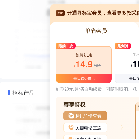
开通寻标宝会员，查看更多招采
VIP
单省会员
限购一次
最划算
1
首月试用
1
14.9
¥39
¥
¥
每日仅0.48元
每日仅
到期29元/月/省自动续费，可随时取消。
招标产品
标讯详情查看
关键电话直连