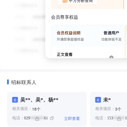
甲方分析查询
会员尊享权益
招标联系人
吴**、吴*、杨**
未*
吴
未
个
个
18
3
相关项目：
相关项目：
立即查看
电话：
029
61
电话：
153
1
*******
******