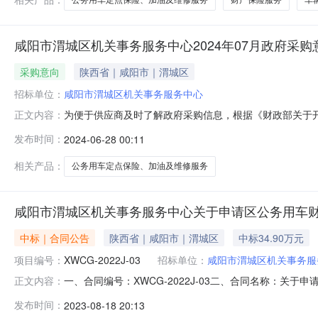
咸阳市渭城区机关事务服务中心2024年07月政府采购
采购意向
陕西省｜咸阳市｜渭城区
招标单位：
咸阳市渭城区机关事务服务中心
为便于供应商及时了解政府采购信息，根据《财政部关于开展政
正文内容：
开如下：序号采购项目名称采购需求概况预算金额(万元)
发布时间：
2024-06-28 00:11
政府集中采购服务；主要功能或目标:保障我区各单位正
需满足的要求:满足我区公
相关产品：
公务用车定点保险、加油及维修服务
咸阳市渭城区机关事务服务中心关于申请区公务用车
中标｜合同公告
陕西省｜咸阳市｜渭城区
中标34.90万元
项目编号：
XWCG-2022J-03
招标单位：
咸阳市渭城区机关事务服
一、合同编号：XWCG-2022J-03二、合同名称：关于
正文内容：
辆更新五、合同主体采购人(甲方)：咸阳市渭城区机关事务服
发布时间：
2023-08-18 20:13
区北上召汽车产业园18号联系方式：15991022125六、合