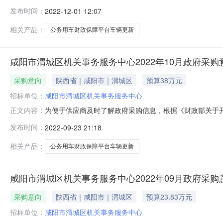
12月13日09时00分（北京时间）前提交响应文件。一、
发布时间：
2022-12-01 12:07
额：380,000.00元采购需求：合同包1(渭城区**用车财政
相关产品：
公务用车财政保障平台车辆更新
咸阳市渭城区机关事务服务中心2022年10月政府采购
采购意向
陕西省｜咸阳市｜渭城区
预算38万元
招标单位：
咸阳市渭城区机关事务服务中心
为便于供应商及时了解政府采购信息，根据《财政部关于开展政
正文内容：
开如下：序号采购项目名称采购需求概况预算金额(万元)
发布时间：
2022-09-23 21:18
用；主要功能或目标:保障我区各项公务活动的用车需要；需
体采购项目情
相关产品：
公务用车财政保障平台车辆更新
咸阳市渭城区机关事务服务中心2022年09月政府采购
采购意向
陕西省｜咸阳市｜渭城区
预算23.83万元
招标单位：
咸阳市渭城区机关事务服务中心