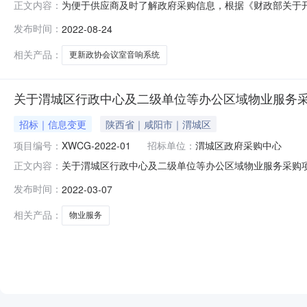
为便于供应商及时了解政府采购信息，根据《财政部关于开展政
正文内容：
开如下：序号采购项目名称采购需求概况预算金额(万元)预
发布时间：
2022-08-24
话话筒等会议室音响系统。；主要功能或目标:优化音响系统
是本单位
相关产品：
更新政协会议室音响系统
关于渭城区行政中心及二级单位等办公区域物业服务
招标｜信息变更
陕西省｜咸阳市｜渭城区
项目编号：
XWCG-2022-01
招标单位：
渭城区政府采购中心
关于渭城区行政中心及二级单位等办公区域物业服务采购项目
正文内容：
XWCG-2022-01原公告的采购项目名称：渭城区行政
发布时间：
2022-03-07
递交截止时间及开标时间为：2022年3月9日09：00，变
相关产品：
物业服务