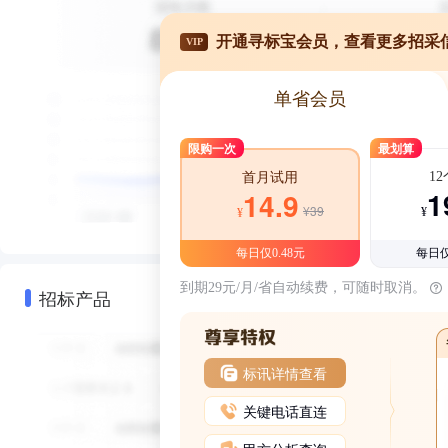
开通寻标宝会员，查看更多招采
VIP
单省会员
限购一次
最划算
1
首月试用
1
14.9
¥39
¥
¥
每日仅0.48元
每日仅
到期29元/月/省自动续费，可随时取消。
招标产品
标讯详情查看
关键电话直连