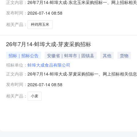
26年7月14-蚌埠大成-东北玉米采购招标一、网上招标相
正文内容：
霉变≤2%，杂质≤2%；筛下物带走。到货提供：送货单/磅单、质检
发布时间：
2026-07-14 08:58
zb.com.cn4.交货地点：安徽省蚌埠市固镇县连城镇
相关产品：
种鸡用玉米
26年7月14-蚌埠大成-芽麦采购招标
招标｜招标公告
安徽省｜蚌埠市｜固镇县
其他
货物
招标单位：
蚌埠大成食品有限公司
26年7月14-蚌埠大成-芽麦采购招标一、网上招标相关信息
正文内容：
粮进厂。到货提供：送货单/磅单、质检报告交货时间2026年7月3
发布时间：
2026-07-14 08:58
市固镇县连城镇智慧饲料厂5.投标资格：大成集团合格供
相关产品：
小麦