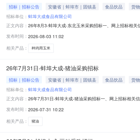
招标｜招标公告
安徽省｜蚌埠市｜固镇县
食品饮品
货物
招标单位：
蚌埠大成食品有限公司
26年8月3-蚌埠大成-东北玉米采购招标一、网上招标相关
正文内容：
霉变≤2%，杂质≤2%；筛下物带走。到货提供：送货单/磅单、质检
发布时间：
2026-08-03 11:02
zb.com.cn4.交货地点：安徽省蚌埠市固镇县连城镇
相关产品：
种鸡用玉米
26年7月31日-蚌埠大成-猪油采购招标
招标｜招标公告
安徽省｜蚌埠市｜固镇县
食品饮品
货物
招标单位：
蚌埠大成食品有限公司
26年7月31日-蚌埠大成-猪油采购招标一、网上招标相关信息
正文内容：
单/磅单、质检报告交货时间2026年8月15日前2.招标时间：2
发布时间：
2026-07-31 10:22
食品有限公司智慧饲料厂5.投标资格：大成集团合格供应
相关产品：
猪油