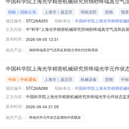
中国科学院上海光学精密机械研究所纳秒终端真空气
招标｜招标公告
上海市｜嘉定区
弱电安防
货物
预算
项目编号：
STC26A355
招标单位：
中国科学院上海光学精密机械
中*科学*上海光学精密机械研究所纳秒终端真空气流和反
正文内容：
标项目的潜在投标人应在上海市静安区恒丰路600号机电大厦
发布时间：
2026-08-05 12:31
号：STC26A355项目名称：中*科学*上海光学精密机械
相关产品：
纳秒终端真空气流和反射镜洁净吹扫控制系统
中国科学院上海光学精密机械研究所终端光学元件状
中标｜中标通知
上海市｜嘉定区
机械设备
货物
中标
项目编号：
STC26A288
招标单位：
中国科学院上海光学精密机械
中国科学院上海光学精密机械研究所终端光学元件状态监测组
正文内容：
密机械研究所终端光学元件状态监测组件搭载架三、中标（成
发布时间：
2026-08-04 21:09
元）四、主要标的信息序号供应商名称货物名称货物品牌货
验；培训；技术服务
相关产品：
终端光学元件状态监测组件搭载架