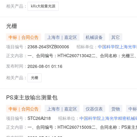
相关产品：
kHz大能量光源
光栅
中标｜合同公告
上海市｜嘉定区
机械设备
其它
项目编号：
2368-264SYZB00006
招标单位：
中国科学院上海光学
一、合同编号：HTHC260713042二、合同名称：光栅
正文内容：
方）：上海光学精密机械研究所地址：上海市嘉定区清河路39
发布时间：
2026-08-01 01:16
国际广场A栋1层D单元联系方式：021-64339683六
相关产品：
光栅
PS束主放输出测量包
中标｜合同公告
上海市｜嘉定区
仪器仪表
货物
中标
项目编号：
STC26A218
招标单位：
中国科学院上海光学精密机械
一、合同编号：HTHC260715009二、合同名称：P
正文内容：
同主体采购人（甲方）：上海光学精密机械研究所地址：上海