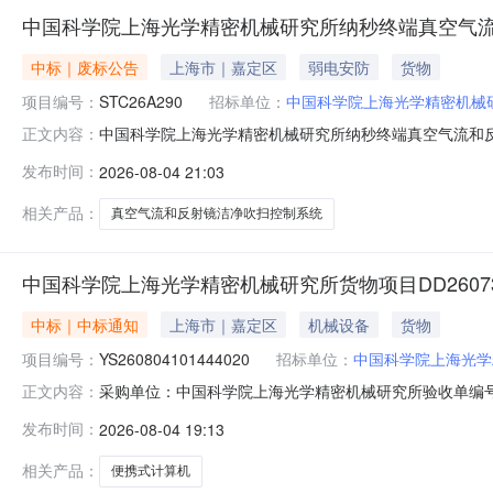
中国科学院上海光学精密机械研究所纳秒终端真空气
中标｜废标公告
上海市｜嘉定区
弱电安防
货物
项目编号：
STC26A290
招标单位：
中国科学院上海光学精密机械
中国科学院上海光学精密机械研究所纳秒终端真空气流和反
正文内容：
机械研究所纳秒终端真空气流和反射镜洁净吹扫控制系统
发布时间：
2026-08-04 21:03
事宜四、凡对本次公告内容提出询问，请按以下方式联系。1
699188712.采购代理机构信息名
相关产品：
真空气流和反射镜洁净吹扫控制系统
中国科学院上海光学精密机械研究所货物项目DD260730102
中标｜中标通知
上海市｜嘉定区
机械设备
货物
项目编号：
YS260804101444020
招标单位：
中国科学院上海光学
采购单位：中国科学院上海光学精密机械研究所验收单编号：YS2
正文内容：
DD26073010294020_hLRXuQ.pdf时间：2026-0
发布时间：
2026-08-04 19:13
相关产品：
便携式计算机