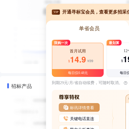
开通寻标宝会员，查看更多招采
VIP
单省会员
限购一次
最划算
1
首月试用
1
14.9
¥39
¥
¥
每日仅0.48元
每日仅
到期29元/月/省自动续费，可随时取消。
招标产品
标讯详情查看
关键电话直连