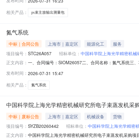
发布时间：
2026-07-31 16:23
区汇旺东路899号联系方式：15000693097六、合
相关产品：
ps束主放输出测量包
氮气系统
中标｜合同公告
上海市｜嘉定区
能源化工
服务
项目编号：
STC26A057
招标单位：
中国科学院上海光学精密机械
一、合同编号：SIOM26057二、合同名称：氮气系统
正文内容：
光学精密机械研究所地址：上海市嘉定区清河路390号联系
发布时间：
2026-07-31 15:47
13691046852六、合同主要信息主要标的名称：氮气
海市嘉定
相关产品：
氮气系统
中国科学院上海光学精密机械研究所电子束蒸发机采
中标｜废标公告
上海市｜嘉定区
机械设备
货物
项目编号：
SYZB20260442
招标单位：
中国科学院上海光学精密
中国科学院上海光学精密机械研究所电子束蒸发机采购项目失
正文内容：