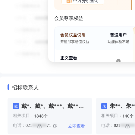
甲方分析查询
会员尊享权益
招标联系人
戴*、戴*、戴***、戴**、
朱**、朱*
戴
朱
朱**、朱**、王**
个
个
1848
140
相关项目：
相关项目：
立即查看
电话：
021
71
电话：
021
*******
*******