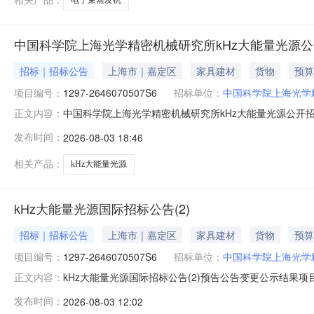
中国科学院上海光学精密机械研究所kHz大能量光源公
招标｜招标公告
上海市｜嘉定区
家具建材
货物
预算
项目编号：
1297-2646070507S6
招标单位：
中国科学院上海光学
中国科学院上海光学精密机械研究所kHz大能量光源公开招
正文内容：
获取招标文件，并于2026年08月25日09点30分（北京时
发布时间：
2026-08-03 18:46
225.000000万元（人民币）最高限价（如有）：225.
相关产品：
kHz大能量光源
kHz大能量光源国际招标公告(2)
招标｜招标公告
上海市｜嘉定区
家具建材
货物
预算
项目编号：
1297-2646070507S6
招标单位：
中国科学院上海光学
kHz大能量光源国际招标公告(2)预告公告变更公示结果项目编号
正文内容：
标地区：上海市江苏省华采招标有限公司受招标人委托对下列
发布时间：
2026-08-03 12:02
投标人参加投标。1、招标条件项目概况:中国科学院上海