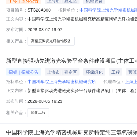
中标｜废标公告
上海市｜嘉定区
机械设备
项目编号：
STC26A300
招标单位：
中国科学院上海光学精密机械
中国科学院上海光学精密机械研究所高精度陶瓷光纤拉锥设
正文内容：
瓷光纤拉锥设备二、项目废标/流标的原因至投标截止时
发布时间：
2026-08-07 19:07
联系。1.采购人信息名称：中国科学院上海光学精密机械研究
址：上海市静安区恒丰
相关产品：
高精度陶瓷光纤拉锥设备
新型直接驱动先进激光实验平台条件建设项目(主体工
招标｜招标公告
上海市｜嘉定区
环保绿化
工程
预算
招标单位：
中国科学院上海光学精密机械研究所
代理单位：
上海
新型直接驱动先进激光实验平台条件建设项目（主体工程
正文内容：
建设工程咨询有限公司受采购人委托，对新型直接驱动先
发布时间：
2026-08-05 16:23
供应商必须具备以下条件：1、符合《中华人民共和国政
性单位发展。3、其他资格要求：3.1具有经国
相关产品：
绿化工程
中国科学院上海光学精密机械研究所特定纯三氯氧磷采