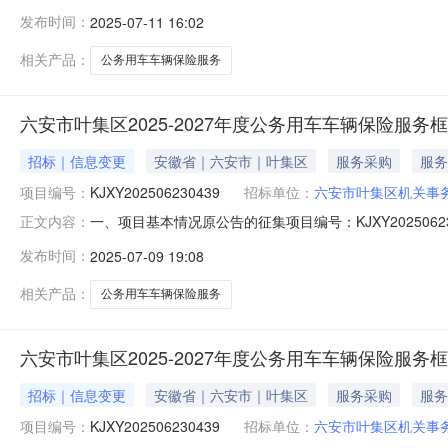
月24日二、更正信息更正事项：征集文件更正内容：1、本
发布时间：
2025-07-11 16:02
种规定（一）投保险种1、交强险：按照保险监督管理机
（1）
相关产品：
公务用车车辆保险服务
六安市叶集区2025-2027年度公务用车车辆保险服务
招标｜信息变更
安徽省｜六安市｜叶集区
服务采购
服务
项目编号：
KJXY202506230439
招标单位：
六安市叶集区机关事
一、项目基本情况原公告的征集项目编号：KJXY202506
正文内容：
月24日二、更正信息更正事项：征集文件原“徽采云”系统
发布时间：
2025-07-09 19:08
=交强险保费+（车损险+第三者责任险+车上人员险基准保
相关产品：
公务用车车辆保险服务
六安市叶集区2025-2027年度公务用车车辆保险服
招标｜信息变更
安徽省｜六安市｜叶集区
服务采购
服务
项目编号：
KJXY202506230439
招标单位：
六安市叶集区机关事