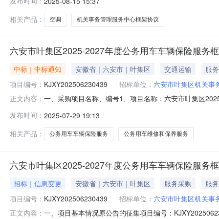
发布时间：
2025-08-15 15:37
公司地址：安徽省六安市叶集区六安市叶集区观山路联系方式：150
相关产品：
空调
机关事务管理服务中心框架协议
六安市叶集区2025-2027年度公务用车车辆保险服
中标｜中标通知
安徽省｜六安市｜叶集区
交通运输
服务
项目编号：
KJXY202506230439
招标单位：
六安市叶集区机关事
一、采购项目名称、编号1、项目名称：六安市叶集区2025-
正文内容：
联系方式征集人名称：六安市叶集区机关事务管理服务中心征
发布时间：
2025-07-29 19:13
地址及排序1、入围结果：序号标项名称报价中标供应商中标
报价
相关产品：
公务用车车辆保险服务
公务用车维修和保养服务
六安市叶集区2025-2027年度公务用车车辆保险服务
招标｜信息变更
安徽省｜六安市｜叶集区
服务采购
服务
项目编号：
KJXY202506230439
招标单位：
六安市叶集区机关事
一、项目基本情况原公告的征集项目编号：KJXY202506
正文内容：