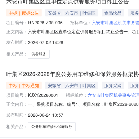
六安市叶集区区直单位定点供餐服务项目终止公告
中标｜废标公告
安徽省｜六安市｜叶集区
食品饮品
服务
项目编号：
GN2026-Z35-036
招标单位：
六安市叶集区机关事务
六安市叶集区区直单位定点供餐服务项目终止公告一、项目基
正文内容：
文件提交截止时间，递交投标文件的投标人不足三家。三
发布时间：
2026-07-02 14:28
系人：许主任电话：0564-2770032招标代理机构
电话：0564-64
相关产品：
供餐服务
叶集区2026-2028年度公务用车维修和保养服务框
中标｜中标通知
安徽省｜六安市｜叶集区
服务采购
服务
项目编号：
KJXY20260001
招标单位：
六安市叶集区机关事务管
一、采购项目名称、编号1、项目名称：叶集区2026-20
正文内容：
集人名称：六安市叶集区机关事务管理服务中心征集人地址：
发布时间：
2026-06-24 10:57
1、入围结果：序号标项名称报价中标供应商中标供应商地址
费率
相关产品：
公务用车维修和保养服务