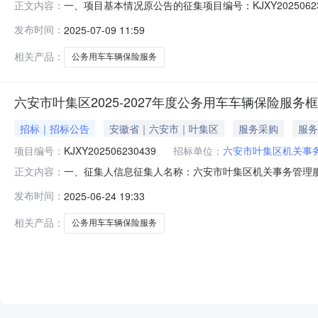
一、项目基本情况原公告的征集项目编号：KJXY202506
正文内容：
月24日二、更正信息更正事项：征集文件更正内容：1、本项
发布时间：
2025-07-09 11:59
求“车辆保费=交强险保费+（车损险+车上人员险基准保费
相关产品：
公务用车车辆保险服务
六安市叶集区2025-2027年度公务用车车辆保险服
招标｜招标公告
安徽省｜六安市｜叶集区
服务采购
服务
项目编号：
KJXY202506230439
招标单位：
六安市叶集区机关事
一、征集人信息征集人名称：六安市叶集区机关事务管理服务
正文内容：
名称：六安市叶集区2025-2027年度公务用车车辆保险服
发布时间：
2025-06-24 19:33
组织采购需求：序号采购需求最高限制单价预估采购数量1六
相关产品：
公务用车车辆保险服务