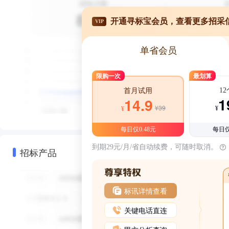
开通寻标宝会员，查看更多招采
VIP
单省会员
限购一次
最划算
1
首月试用
1
14.9
¥39
¥
¥
每日仅0.48元
每日仅
到期29元/月/省自动续费，可随时取消。
招标产品
标讯详情查看
关键电话直连