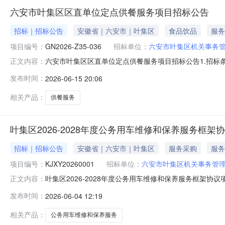
六安市叶集区区直单位定点供餐服务项目招标公告
招标｜招标公告
安徽省｜六安市｜叶集区
食品饮品
服务
项目编号：
GN2026-Z35-036
招标单位：
六安市叶集区机关事务
六安市叶集区区直单位定点供餐服务项目招标公告1.招标条
正文内容：
市叶集区区直单位定点供餐服务项目1.4资金来源：自筹资金1.
发布时间：
2026-06-15 20:06
划分：一个标段2.3招标范围：本项目主要为采购一家定
相关产品：
供餐服务
叶集区2026-2028年度公务用车维修和保养服务框
招标｜招标公告
安徽省｜六安市｜叶集区
服务采购
服务
项目编号：
KJXY20260001
招标单位：
六安市叶集区机关事务管
叶集区2026-2028年度公务用车维修和保养服务框
正文内容：
集人联系人：陈伟征集人联系方式：0564-2770066二、
发布时间：
2026-06-04 12:19
人或者服务对象范围：六安市叶集区各行政机关、事业单位及
议
相关产品：
公务用车维修和保养服务