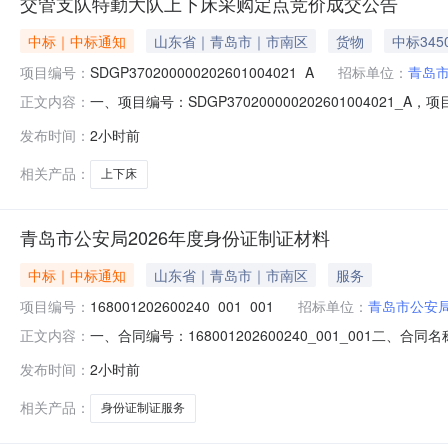
交管支队特勤大队上下床采购定点竞价成交公告
中标｜中标通知
山东省｜青岛市｜市南区
货物
中标345
项目编号：
SDGP370200000202601004021_A
招标单位：
青岛
一、项目编号：SDGP370200000202601004
正文内容：
址：山东省-青岛市-市北区-青岛市市北区滨县路52号3栋1单
发布时间：
2小时前
报价。经评审，报价有效的供应商为3家，报价情况如下：供应商
相关产品：
上下床
青岛市公安局2026年度身份证制证材料
中标｜中标通知
山东省｜青岛市｜市南区
服务
项目编号：
168001202600240_001_001
招标单位：
青岛市公安
一、合同编号：168001202600240_001_00
正文内容：
SDGP370200000202602000502四、项目名称
发布时间：
2小时前
商（乙方）：***第一研究所地址：北京市海淀区首都体育馆南
相关产品：
身份证制证服务