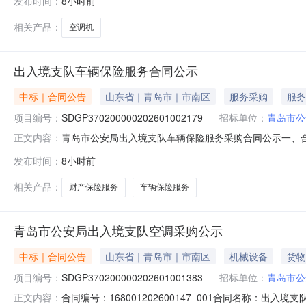
发布时间：
8小时前
司地址：青岛市城阳区凤岗路66-54号联系方式：1367
相关产品：
空调机
出入境支队车辆保险服务合同公示
中标｜合同公告
山东省｜青岛市｜市南区
服务采购
服务
项目编号：
SDGP370200000202601002179
招标单位：
青岛市公
青岛市公安局出入境支队车辆保险服务采购合同公示一、合同编
正文内容：
SDGP370200000202601002179四、采购项
发布时间：
8小时前
（乙方）：紫金财产保险股份有限公司青岛分公司地址：山东省
服
相关产品：
财产保险服务
车辆保险服务
青岛市公安局出入境支队空调采购公示
中标｜合同公告
山东省｜青岛市｜市南区
机械设备
货物
项目编号：
SDGP370200000202601001383
招标单位：
青岛市公
合同编号：168001202600147_001合同名称：出入
正文内容：