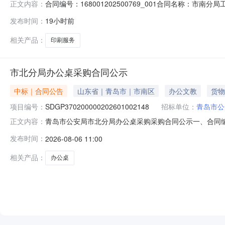
合同编号：168001202500769_001合同名称：市南
正文内容：
岛市公安局地址：青岛市市南区湖北路29号联系方式：176
发布时间：
19小时前
13658665976合同签订日期：2025-12-16合同
相关产品：
印刷服务
市北分局办公桌采购合同公示
中标｜合同公告
山东省｜青岛市｜市南区
办公文教
货物
项目编号：
SDGP370200000202601002148
招标单位：
青岛市公
青岛市公安局市北分局办公桌采购采购合同公示一、合同编号：168
正文内容：
四、采购项目名称：市北分局办公桌采购五、合同主体采购人
发布时间：
2026-08-06 11:00
限公司地址：山东省青岛市高新区宝源路624号-16户联系
相关产品：
办公桌