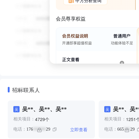
甲方分析查询
会员尊享权益
招标联系人
吴**、吴**、吴**
吴**、吴*
吴
吴
个
4729
1251
相关项目：
相关项目：
立即查看
电话：
176
29
电话：
665
29
******
***