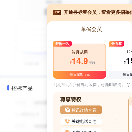
开通寻标宝会员，查看更多招采
VIP
单省会员
限购一次
最划算
1
首月试用
1
14.9
¥39
¥
¥
每日仅0.48元
每日仅
到期29元/月/省自动续费，可随时取消。
招标产品
标讯详情查看
关键电话直连