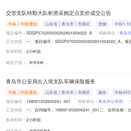
交管支队特勤大队柜类采购定点竞价成交公告
中标｜中标通知
山东省｜青岛市｜市南区
货物
中标1.1
项目编号：
SDGP370200000202601004022_A
招标单位：
青岛
一、项目编号：SDGP370200000202601004
正文内容：
山东省-青岛市-市北区-青岛市市北区滨县路52号3栋1单元1
发布时间：
2小时前
价。经评审，报价有效的供应商为3家，报价情况如下：供应商名
相关产品：
柜类采购
青岛市公安局出入境支队车辆保险服务
中标｜中标通知
山东省｜青岛市｜市南区
服务
中标453
项目编号：
168001202600241_001
招标单位：
青岛市公安局
一、合同编号：168001202600241_001二、
正文内容：
SDGP370200000202601002179四、项目名
发布时间：
2小时前
商（乙方）：紫金财产保险股份有限公司青岛分公司地址：山东省
相关产品：
车辆保险服务