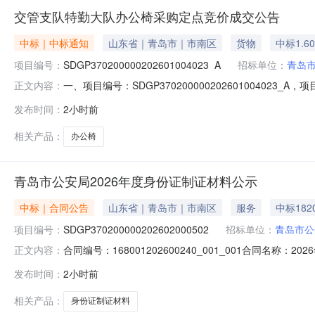
交管支队特勤大队办公椅采购定点竞价成交公告
中标｜中标通知
山东省｜青岛市｜市南区
货物
中标1.6
项目编号：
SDGP370200000202601004023_A
招标单位：
青岛
一、项目编号：SDGP370200000202601004
正文内容：
址：山东省-青岛市-市北区-青岛市市北区滨县路52号3栋1单
发布时间：
2小时前
报价。经评审，报价有效的供应商为3家，报价情况如下：供应商
相关产品：
办公椅
青岛市公安局2026年度身份证制证材料公示
中标｜合同公告
山东省｜青岛市｜市南区
服务
中标182
项目编号：
SDGP370200000202602000502
招标单位：
青岛市公
合同编号：168001202600240_001_001合同名称：
正文内容：
青岛市**局地址：青岛市市南区湖北路29号联系方式：1766
发布时间：
2小时前
期：2026-06-03合同金额：1820.6848万元主要
相关产品：
身份证制证材料