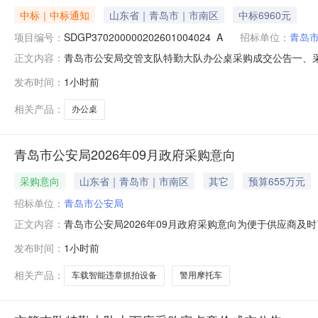
中标｜中标通知
山东省｜青岛市｜市南区
中标6960元
项目编号：
SDGP370200000202601004024_A
招标单位：
青岛
青岛市公安局交管支队特勤大队办公桌采购成交公告一、采购项目
正文内容：
公安局四、代理机构：青岛市政务服务和公共资源交易中心五、成
发布时间：
1小时前
欣亿荣家具有限公司8.0000006960.000000元七、采
相关产品：
办公桌
青岛市公安局2026年09月政府采购意向
采购意向
山东省｜青岛市｜市南区
其它
预算655万元
招标单位：
青岛市公安局
青岛市公安局2026年09月政府采购意向为便于供应商及
正文内容：
市公安局2026年09月政府采购意向公开如下：序号采
发布时间：
1小时前
因工作需要，我局拟采购警用两轮摩托车110辆，预算金额3
章抓拍设备
相关产品：
车载智能违章抓拍设备
警用摩托车