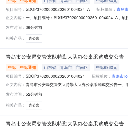
中标｜中标通知
山东省｜青岛市｜市南区
中标6960元
项目编号：
SDGP370200000202601004024_A
招标单位：
青岛
一、项目编号：SDGP370200000202601004
正文内容：
址：山东省-青岛市-李沧区-青岛市李沧区滨河路995号17号
发布时间：
36分钟前
价。经评审，报价有效的供应商为3家，报价情况如下：供应商
相关产品：
办公桌
青岛市公安局交管支队特勤大队办公桌采购成交公告
中标｜中标通知
山东省｜青岛市｜市南区
中标6960元
项目编号：
SDGP370200000202601004024
招标单位：
青岛市公
青岛市公安局交管支队特勤大队办公桌采购成交公告一、采购项目
正文内容：
公安局四、代理机构：青岛市政务服务和公共资源交易中心五、成
发布时间：
52分钟前
欣亿荣家具有限公司8.0000006960.000000元七、采
相关产品：
办公桌
青岛市公安局交管支队特勤大队办公桌采购成交公告