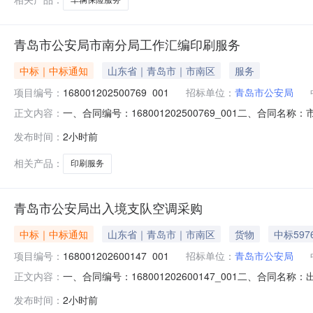
青岛市公安局市南分局工作汇编印刷服务
中标｜中标通知
山东省｜青岛市｜市南区
服务
项目编号：
168001202500769_001
招标单位：
青岛市公安局
一、合同编号：168001202500769_001二、
正文内容：
SDGP370200000202501008941四、项目名
发布时间：
2小时前
供应商（乙方）：青岛新颐远印务有限公司地址：山东省青岛市市
相关产品：
印刷服务
青岛市公安局出入境支队空调采购
中标｜中标通知
山东省｜青岛市｜市南区
货物
中标597
项目编号：
168001202600147_001
招标单位：
青岛市公安局
一、合同编号：168001202600147_001二、
正文内容：
SDGP370200000202601001383四、项目名
发布时间：
2小时前
（乙方）：青岛泽辰电气设备有限公司地址：青岛市城阳区凤岗