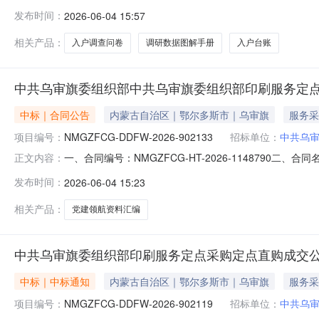
共乌审旗委组织部印刷服务定点采购五、合同主体采购人(甲方
发布时间：
2026-06-04 15:57
方)：乌审旗新希望印刷厂地址：内蒙古自治区鄂尔多斯市乌
相关产品：
入户调查问卷
调研数据图解手册
入户台账
中共乌审旗委组织部中共乌审旗委组织部印刷服务定
中标｜合同公告
内蒙古自治区｜鄂尔多斯市｜乌审旗
服务采
项目编号：
NMGZFCG-DDFW-2026-902133
招标单位：
中共乌
一、合同编号：NMGZFCG-HT-2026-1148790二
正文内容：
共乌审旗委组织部印刷服务定点采购五、合同主体采购人(甲
发布时间：
2026-06-04 15:23
应商(乙方)：鄂尔多斯市桥头堡印刷有限责任公司地址：鄂尔
相关产品：
党建领航资料汇编
中共乌审旗委组织部印刷服务定点采购定点直购成交
中标｜中标通知
内蒙古自治区｜鄂尔多斯市｜乌审旗
服务采
项目编号：
NMGZFCG-DDFW-2026-902119
招标单位：
中共乌