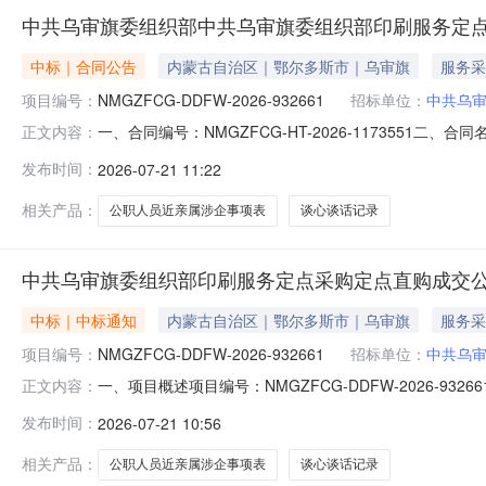
中共乌审旗委组织部中共乌审旗委组织部印刷服务定
中标｜合同公告
内蒙古自治区｜鄂尔多斯市｜乌审旗
服务采
项目编号：
NMGZFCG-DDFW-2026-932661
招标单位：
中共乌
一、合同编号：NMGZFCG-HT-2026-1173551二
正文内容：
共乌审旗委组织部印刷服务定点采购五、合同主体采购人(甲方
发布时间：
2026-07-21 11:22
方)：乌审旗汇硕印刷厂地址：乌审旗嘎鲁图镇锡尼路北乌一中
相关产品：
公职人员近亲属涉企事项表
谈心谈话记录
中共乌审旗委组织部印刷服务定点采购定点直购成交
中标｜中标通知
内蒙古自治区｜鄂尔多斯市｜乌审旗
服务采
项目编号：
NMGZFCG-DDFW-2026-932661
招标单位：
中共乌
一、项目概述项目编号：NMGZFCG-DDFW-2026
正文内容：
2,180.00项目开始时间：2026-07-2110:13:05
发布时间：
2026-07-21 10:56
求明细编号项目需求数量计量单位1谈心谈话记录黑白双面打印A
相关产品：
公职人员近亲属涉企事项表
谈心谈话记录