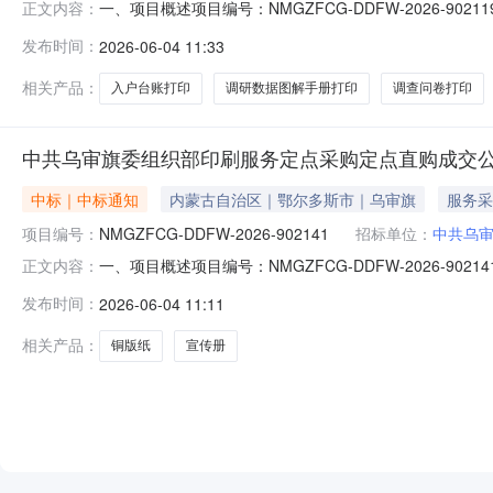
一、项目概述项目编号：NMGZFCG-DDFW-2026
正文内容：
4,498.00项目开始时间：2026-06-0410:25:56采
发布时间：
2026-06-04 11:33
二、需求明细编号项目需求数量计量单位1下乡入户调查问卷
相关产品：
入户台账打印
调研数据图解手册打印
调查问卷打印
中共乌审旗委组织部印刷服务定点采购定点直购成交
中标｜中标通知
内蒙古自治区｜鄂尔多斯市｜乌审旗
服务采
项目编号：
NMGZFCG-DDFW-2026-902141
招标单位：
中共乌
一、项目概述项目编号：NMGZFCG-DDFW-2026
正文内容：
6,900.00项目开始时间：2026-06-0410:25:37
发布时间：
2026-06-04 11:11
求明细编号项目需求数量计量单位1人才乌审若干政策措施25
相关产品：
铜版纸
宣传册