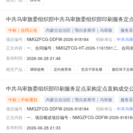
中共乌审旗委组织部中共乌审旗委组织部印刷服务定
中标｜合同公告
内蒙古自治区｜鄂尔多斯市｜乌审旗
服务采
项目编号：
NMGZFCG-DDFW-2026-918184
招标单位：
中共乌
一、合同编号：NMGZFCG-HT-2026-1161591二
正文内容：
共乌审旗委组织部印刷服务定点采购五、合同主体采购人(甲方
发布时间：
2026-06-28 21:48
方)：乌审旗新希望印刷厂地址：内蒙古自治区鄂尔多斯市乌
相关产品：
调研提纲
定向推荐表
党员干部名册
旗区班子总
中共乌审旗委组织部印刷服务定点采购定点直购成交
中标｜中标通知
内蒙古自治区｜鄂尔多斯市｜乌审旗
服务采
项目编号：
NMGZFCG-DDFW-2026-918184
招标单位：
中共乌
一、项目概述项目编号：NMGZFCG-DDFW-2026
正文内容：
9,603.00项目开始时间：2026-06-2820:58:47
发布时间：
2026-06-28 21:33
明细编号项目需求数量计量单位1个人测评表黑白双面打印a4/