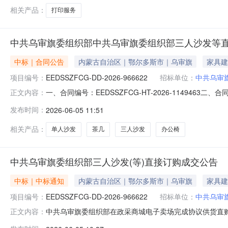
相关产品：
打印服务
中共乌审旗委组织部中共乌审旗委组织部三人沙发等
中标｜合同公告
内蒙古自治区｜鄂尔多斯市｜乌审旗
家具建
项目编号：
EEDSSZFCG-DD-2026-966622
招标单位：
中共乌审
一、合同编号：EEDSSZFCG-HT-2026-1149463
正文内容：
中共乌审旗委组织部采购订单五、合同主体采购人(甲方)：
发布时间：
2026-06-05 11:51
方)：乌审旗乐尔康家具城地址：内蒙古自治区鄂尔多斯市乌
相关产品：
单人沙发
茶几
三人沙发
办公椅
中共乌审旗委组织部三人沙发(等)直接订购成交公告
中标｜中标通知
内蒙古自治区｜鄂尔多斯市｜乌审旗
家具建
项目编号：
EEDSSZFCG-DD-2026-966622
招标单位：
中共乌审
中共乌审旗委组织部在政采商城电子卖场完成协议供货直购采购
正文内容：
区域：鄂尔多斯市本级预算金额(元)：7,380.00采购人及联