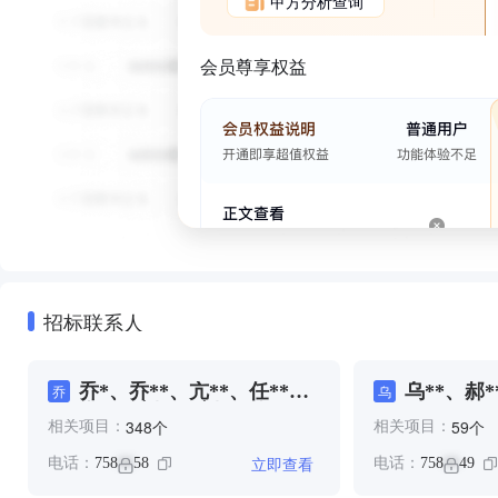
甲方分析查询
会员尊享权益
招标联系人
乔*、乔**、亢**、任**、
乌**、郝*
乔
乌
余**、刘**、刘*、哈***、
个
个
348
59
相关项目：
相关项目：
哈***、夏**、张**、张*、
张**、张*、思*、方*、曹
立即查看
电话：
758
58
电话：
758
49
**
**
**、曹*、李*、李**、李
**、李**、李*、李**、杜