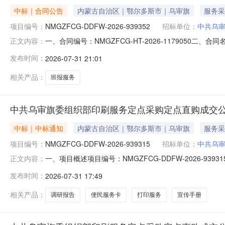
中标｜合同公告
内蒙古自治区｜鄂尔多斯市｜乌审旗
服务采
项目编号：
NMGZFCG-DDFW-2026-939352
招标单位：
中共乌
一、合同编号：NMGZFCG-HT-2026-1179050二
正文内容：
共乌审旗委组织部印刷服务定点采购五、合同主体采购人(甲
发布时间：
2026-07-31 21:01
尔多斯市桥头堡文化发展有限公司地址：鄂尔多斯市东胜区联系
相关产品：
班报服务
中共乌审旗委组织部印刷服务定点采购定点直购成交
中标｜中标通知
内蒙古自治区｜鄂尔多斯市｜乌审旗
服务采
项目编号：
NMGZFCG-DDFW-2026-939315
招标单位：
中共乌
一、项目概述项目编号：NMGZFCG-DDFW-2026
正文内容：
6,830.00项目开始时间：2026-07-3116:08:16采
发布时间：
2026-07-31 17:49
二、需求明细编号项目需求数量计量单位1苏力德苏木玉米秸
相关产品：
调研报告
便民服务卡
打印服务
宣传手册