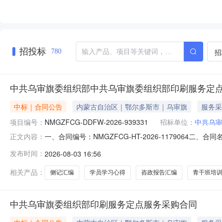
*、杨*、樊**、王**、王
**、王*、王*、王*、王*、
石**、许**、许**、贾**、
赵**、边*、郝**、郭**、
陈**、高**、高**、高**
招投标
招
780
中共乌审旗委组织部中共乌审旗委组织部印刷服务定
中标｜合同公告
内蒙古自治区｜鄂尔多斯市｜乌审旗
服务采
项目编号：
NMGZFCG-DDFW-2026-939331
招标单位：
中共乌
一、合同编号：NMGZFCG-HT-2026-1179064二
正文内容：
共乌审旗委组织部印刷服务定点采购五、合同主体采购人(甲方
发布时间：
2026-08-03 16:56
方)：乌审旗汇硕印刷厂地址：乌审旗嘎鲁图镇锡尼路北乌一中
相关产品：
侧记汇编
学员学习心得
咨政报告汇编
青干班培
中共乌审旗委组织部印刷服务定点服务采购合同