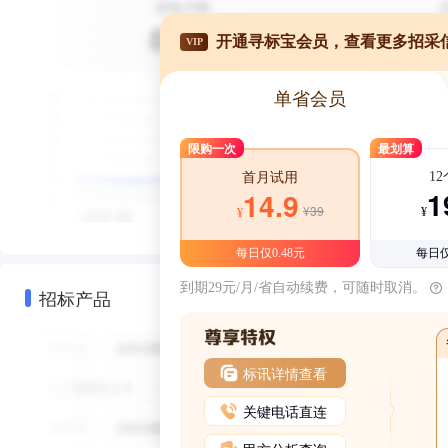
开通寻标宝会员，查看更多招采
VIP
单省会员
限购一次
最划算
1
首月试用
1
14.9
¥39
¥
¥
每日仅0.48元
每日仅
到期29元/月/省自动续费，可随时取消。
招标产品
标讯详情查看
关键电话直连