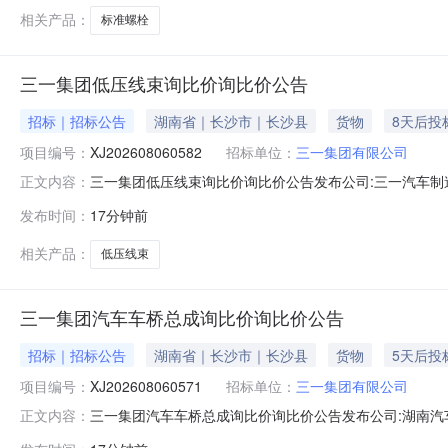
纳入黑
相关产品：
标准螺栓
三一集团低压线束询比价询比价公告
招标｜招标公告
湖南省｜长沙市｜长沙县
货物
8天后投
项目编号：
XJ202608060582
招标单位：
三一集团有限公司
三一集团低压线束询比价询比价公告发布公司:三一汽车制造有限
正文内容：
平台在线招标厅进行电子采购，现公开邀请合格投标人进行网
发布时间：
17分钟前
1、投标单位必须对投标的物料技术要求全部进行确认后
单。3、投
相关产品：
低压线束
三一集团汽车车桥总成询比价询比价公告
招标｜招标公告
湖南省｜长沙市｜长沙县
货物
5天后投
项目编号：
XJ202608060571
招标单位：
三一集团有限公司
三一集团汽车车桥总成询比价询比价公告发布公司:湖南汽车制造
正文内容：
团汽车车桥总成询比价在GSP平台在线招标厅进行电子采购