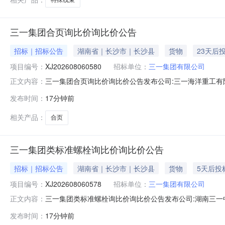
三一集团合页询比价询比价公告
招标｜招标公告
湖南省｜长沙市｜长沙县
货物
23天后
项目编号：
XJ202608060580
招标单位：
三一集团有限公司
三一集团合页询比价询比价公告发布公司:三一海洋重工有限公司
正文内容：
厅进行电子采购，现公开邀请合格投标人进行网上电子投标。
发布时间：
17分钟前
投标的物料技术要求全部进行确认后才能参加。2、投标
接受资
相关产品：
合页
三一集团类标准螺栓询比价询比价公告
招标｜招标公告
湖南省｜长沙市｜长沙县
货物
5天后投
项目编号：
XJ202608060578
招标单位：
三一集团有限公司
三一集团类标准螺栓询比价询比价公告发布公司:湖南三一中益机
正文内容：
比价在GSP平台在线招标厅进行电子采购，现公开邀请合格
发布时间：
17分钟前
资格要求：1、投标单位必须对投标的物料技术要求全部