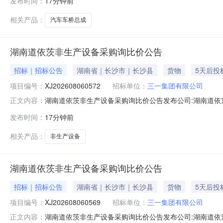
发布时间：
17分钟前
成询比价二、投标人资格要求：1、投标单位必须对投标
取消其
相关产品：
汽车车桥总成
湖南道依茨非生产设备采购询比价公告
招标｜招标公告
湖南省｜长沙市｜长沙县
货物
5天后投
项目编号：
XJ202608060572
招标单位：
三一集团有限公司
湖南道依茨非生产设备采购询比价公告发布公司:湖南道依茨动力
正文内容：
GSP平台在线招标厅进行电子采购，现公开邀请合格投标人
发布时间：
17分钟前
求：1、投标单位必须对投标的物料技术要求全部进行确
名单。
相关产品：
非生产设备
湖南道依茨非生产设备采购询比价公告
招标｜招标公告
湖南省｜长沙市｜长沙县
货物
5天后投
项目编号：
XJ202608060569
招标单位：
三一集团有限公司
湖南道依茨非生产设备采购询比价公告发布公司:湖南道依茨动力
正文内容：