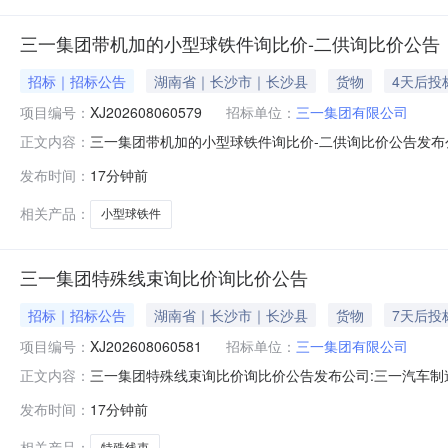
三一集团带机加的小型球铁件询比价-二供询比价公告
招标｜招标公告
湖南省｜长沙市｜长沙县
货物
4天后投
项目编号：
XJ202608060579
招标单位：
三一集团有限公司
三一集团带机加的小型球铁件询比价-二供询比价公告发布公司:
正文内容：
三一集团就三一集团带机加的小型球铁件询比价-二供在GSP
发布时间：
17分钟前
项目标名：三一集团带机加的小型球铁件询比价-二供二、
靠资
相关产品：
小型球铁件
三一集团特殊线束询比价询比价公告
招标｜招标公告
湖南省｜长沙市｜长沙县
货物
7天后投
项目编号：
XJ202608060581
招标单位：
三一集团有限公司
三一集团特殊线束询比价询比价公告发布公司:三一汽车制造有限
正文内容：
平台在线招标厅进行电子采购，现公开邀请合格投标人进行网
发布时间：
17分钟前
1、投标单位必须对投标的物料技术要求全部进行确认后
单。3、投
相关产品：
特殊线束