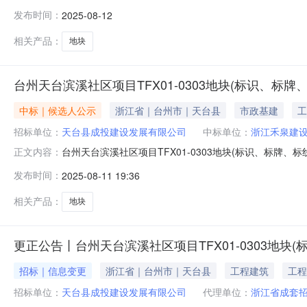
工程)中标候选人公示已发布至天台县人民政府网站，点击
发布时间：
2025-08-12
委托浙江省成套招标代理有限公司（招标代理）招标的台州
示如下：中标
相关产品：
地块
台州天台滨溪社区项目TFX01-0303地块(标识、标
中标｜候选人公示
浙江省｜台州市｜天台县
市政基建
工
招标单位：
天台县成投建设发展有限公司
中标单位：
浙江禾泉建
台州天台滨溪社区项目TFX01-0303地块(标识、标牌、标
正文内容：
11公开方式：主动公开公开范围：面向社会台州天台滨溪社区项
发布时间：
2025-08-11 19:36
础设施投资有限公司浏览次数：天台县建设工程中标候选
相关产品：
地块
更正公告丨台州天台滨溪社区项目TFX01-0303地
招标｜信息变更
浙江省｜台州市｜天台县
工程建筑
工程
招标单位：
天台县成投建设发展有限公司
代理单位：
浙江省成套