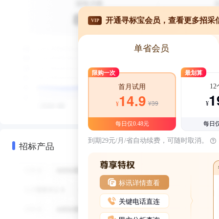
开通寻标宝会员，查看更多招采
VIP
单省会员
限购一次
最划算
1
首月试用
1
14.9
¥39
¥
¥
每日仅0.48元
每日仅
到期29元/月/省自动续费，可随时取消。
招标产品
标讯详情查看
关键电话直连