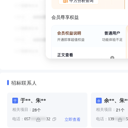
甲方分析查询
会员尊享权益
招标联系人
于**、朱**
余**、朱*
于
余
个
个
28
21
相关项目：
相关项目：
立即查看
电话：
057
32
电话：
139
5
********
******