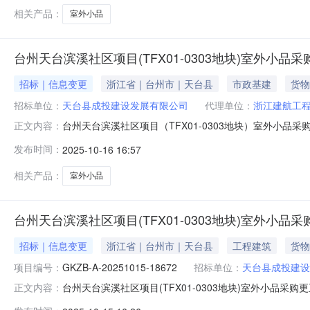
相关产品：
室外小品
台州天台滨溪社区项目(TFX01-0303地块)室外小品
招标｜信息变更
浙江省｜台州市｜天台县
市政基建
货物
招标单位：
天台县成投建设发展有限公司
代理单位：
浙江建航工
台州天台滨溪社区项目（TFX01-0303地块）室外小品采购
正文内容：
开范围：面向社会台州天台滨溪社区项目（TFX01-0303
发布时间：
2025-10-16 16:57
光招采平台：http://www.ttxzcztb.com/#/tender-vTr
相关产品：
室外小品
台州天台滨溪社区项目(TFX01-0303地块)室外小品
招标｜信息变更
浙江省｜台州市｜天台县
工程建筑
货物
项目编号：
GKZB-A-20251015-18672
招标单位：
天台县成投建设
台州天台滨溪社区项目(TFX01-0303地块)室外小品采购
正文内容：
采购项目的潜在投标人应登录天台阳光招采平台（http://tt