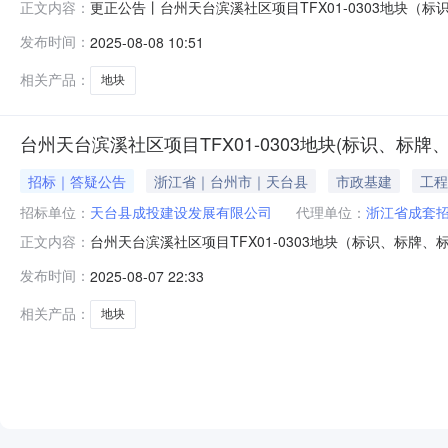
更正公告丨台州天台滨溪社区项目TFX01-0303地块（
正文内容：
施等工程）澄清修改公告2号已发布至天台县人民政府网站，点
发布时间：
2025-08-08 10:51
程）澄清修改公告2号各潜在投标人：今拟对2025年8月1
相关产品：
地块
台州天台滨溪社区项目TFX01-0303地块(标识、标
招标｜答疑公告
浙江省｜台州市｜天台县
市政基建
工程
招标单位：
天台县成投建设发展有限公司
代理单位：
浙江省成套
台州天台滨溪社区项目TFX01-0303地块（标识、标牌、
正文内容：
08-07公开方式：主动公开公开范围：面向社会台州天台滨溪社
发布时间：
2025-08-07 22:33
台县基础设施投资有限公司浏览次数：台州天台滨溪社区项目
相关产品：
地块