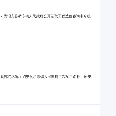
:57,为诏安县桥东镇人民政府公开选取工程造价咨询中介机
选中中介日期：2026-07-0618:57服务事项：工程
760服务金额（元）：金额说明：以页面实际成交价为最终服务
如下：采购部门名称：诏安县桥东镇人民政府工程项目名称：诏安县
0下浮范围（%）：预算服务金额（元）：41760元折扣
0元包干。乙方提交付款申请并开具等额增值税发票，甲方30