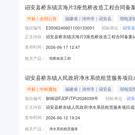
诏安县桥东镇滨海片3座危桥改造工程合同备
中标｜合同公告
福建省｜漳州市｜诏安县
弱电安
项目编号：
E3506240601100133001
招标单位：
诏安
诏安县桥东镇滨海片3座危桥改造工程合同备案spanid
正文内容：
标人:诏安县桥东镇人民政府中标人:福建华成路桥工
发布时间：
2026-06-17 12:47
相关产品：
危桥改造工程
诏安县桥东镇人民政府净水系统租赁服务项目
中标｜中标通知
福建省｜漳州市｜诏安县
弱电安
项目编号：
财闽诏FJDF(TP)2026039号
招标单位：
诏安
诏安县桥东镇人民政府净水系统租赁服务项目成交
正文内容：
交）信息供应商名称：福建健之源环保科技有限公
发布时间：
2026-06-12 19:24
服务名称服务范围服务要求服务时间服务标准1
见竞争性谈判文件合同签订后
相关产品：
净水系统租赁服务