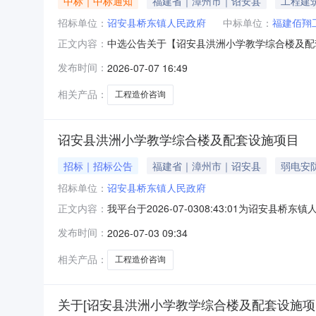
中标｜中标通知
福建省｜漳州市｜诏安县
工程建
招标单位：
诏安县桥东镇人民政府
中标单位：
福建佰翔
中选公告关于【诏安县洪洲小学教学综合楼及配套设
正文内容：
构，现将中选结果相关事项确认如下：工程项目名称
发布时间：
2026-07-07 16:49
造价咨询项目预估造价（元）：13580000元
相关产品：
工程造价咨询
诏安县洪洲小学教学综合楼及配套设施项目
招标｜招标公告
福建省｜漳州市｜诏安县
弱电安
招标单位：
诏安县桥东镇人民政府
我平台于2026-07-0308:43:01为
正文内容：
洪洲小学教学综合楼及配套设施项目服务类型：
发布时间：
2026-07-03 09:34
率：1.00实际服务金额（元）：41760元下
个工作日
相关产品：
工程造价咨询
关于[诏安县洪洲小学教学综合楼及配套设施项目