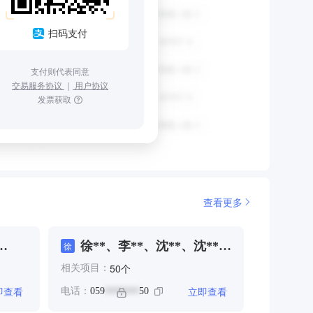
扫码支付
支付则代表同意
交易服务协议
｜
用户协议
发票获取
查看更多
徐**、李**、沈**、沈**、
徐
蔡**
个
50
相关项目：
即查看
立即查看
电话：
059
50
*******