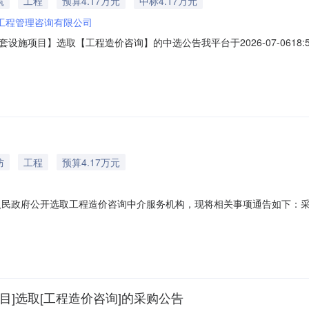
筑
工程
预算4.17万元
中标4.17万元
工程管理咨询有限公司
施项目】选取【工程造价咨询】的中选公告我平台于2026-07-0618
：诏安县洪洲小学教学综合楼及配套设施项目项目编号：联系人名称：沈子敬
预算服务金额（元）：41760元折扣率：1.00实际服务金额（元）：41
防
工程
预算4.17万元
诏安县桥东镇人民政府公开选取工程造价咨询中介服务机构，现将相关事项通告
工程造价咨询规避情形：法律规定应回避的相关单位服务时限（工作日）：2
浮比（%）：服务金额说明：以页面实际成交价为最终服务金额，暂按4176
]选取[工程造价咨询]的采购公告