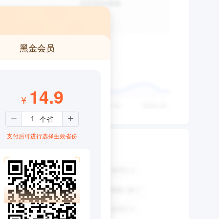
黑金会员
14.9
¥
支付后可进行选择生效省份