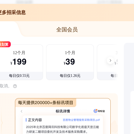
更多招采信息
全国会员
最划算
12个月
1个月
3个月
199
39
99
¥
¥
¥
每日仅0.55元
每日仅1.26元
每日仅1.08元
时取消。