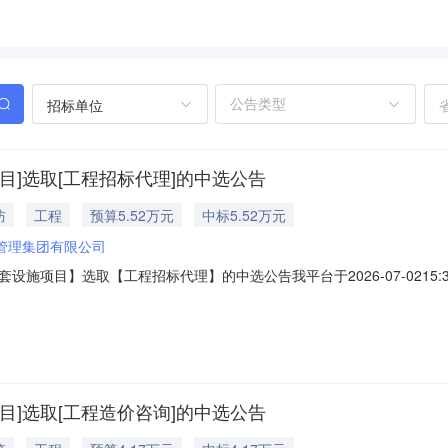
招标单位
]选取[工程招标代理]的中选公告
防
工程
预算5.52万元
中标5.52万元
管理集团有限公司
施项目】选取【工程招标代理】的中选公告我平台于2026-07-0215
：诏安县洪洲小学教学综合楼及配套设施项目项目编号：联系人名称：沈子敬
预算服务金额（元）：55200元折扣率：1.00实际服务金额（元）：55
]选取[工程造价咨询]的中选公告