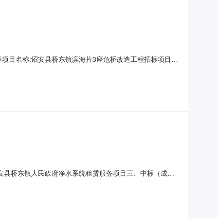
133001招标项目名称:诏安县桥东镇滨海片3座危桥改造工程招标项目招
：诏安县桥东镇人民政府净水系统租赁服务项目三、中标（成
：122400.00（元）四、主要标的信息序号供应商名称
目诏安县桥东镇人民政府净水系统租赁服务项目全部内容详