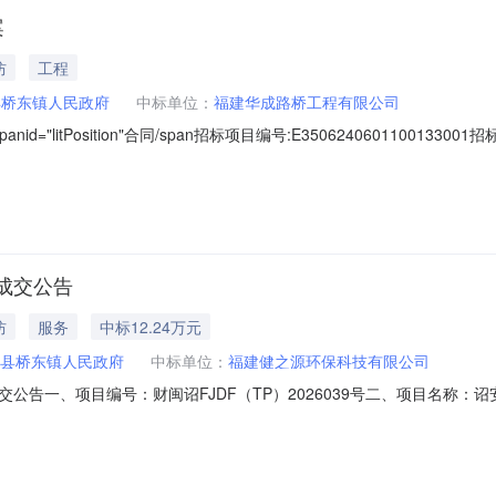
案
防
工程
县桥东镇人民政府
中标单位：
福建华成路桥工程有限公司
="litPosition"合同/span招标项目编号:E3506240601100
程有限公司合同签署时间:2026-06-17附件：
成交公告
防
服务
中标12.24万元
县桥东镇人民政府
中标单位：
福建健之源环保科技有限公司
公告一、项目编号：财闽诏FJDF（TP）2026039号二、项目名称
司供应商地址：漳州市龙文区钱隆学府卓越小区5幢808室中标（成交）金额
福建健之源环保科技有限公司诏安县桥东镇人民政府净水系统租赁服务项