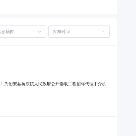
省份地区
:31,为诏安县桥东镇人民政府公开选取工程招标代理中介机
选中中介日期：2026-07-0215:31服务事项：工程
200服务金额（元）：金额说明：工程招标代理以页面实际成交