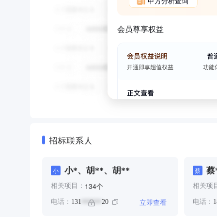
甲方分析查询
会员尊享权益
招标联系人
小*、胡**、胡**
蔡
小
蔡
个
134
相关项目：
相关项
立即查看
电话：
131
20
电话：
1
******