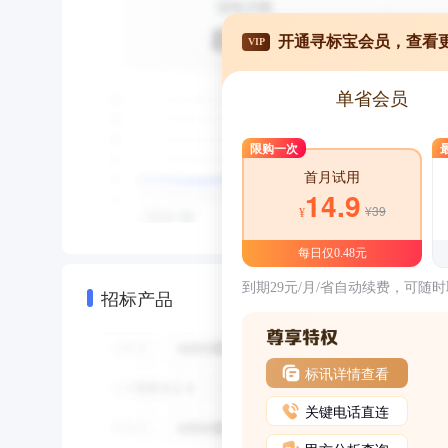
开通寻标宝会员，查看
VIP
单省会员
限购一次
首月试用
14.9
¥39
¥
每日仅0.48元
到期29元/月/省自动续费，可随
招标产品
标讯详情查看
关键电话直连