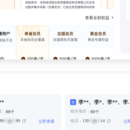
查看全部权益
**
李**、李*、李**、李
李
****、林**
个
个
88
80
目：
相关项目：
立即查看
立
89
99
电话：
139
14
******
******