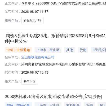
询价单号IY26080010BGPV采购方式定向采购员联系
正文内容：
牌采购数量计量单位要求交货期备注AB0058086系工厂料
发布时间：
2026-08-07 11:37
度：0.0元三、商务条款：定价说明：湿公吨。限价类别：数
相关产品：
再生铝工厂料
.询价3系再生铝锭35吨。报价请以2026年8月6日SMM
件]中标公告
中标｜中标通知
上海市｜宝山区
其他
货物
3天后投
招标单位：
宝山钢铁股份有限公司
采购商名称:宝钢股份原料采购中心采购标题:.询价3系再生铝
正文内容：
日【报价方式见附件】寻源方式:询比价中标供应商:未公开中标金
发布时间：
2026-08-07 10:48
相关产品：
再生铝锭
2050热轧液压润滑及轧制油改造采购公告(宝钢股份)
招标｜招标公告
上海市｜宝山区
材料配件
货物
16