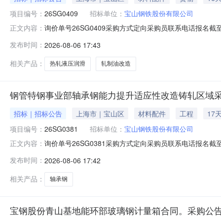
项目编号：
26SG0409
招标单位：
宝山钢铁股份有限公司
询价单号26SG0409采购方式定向采购员联系电话报名截至
正文内容：
要求交货期备注0012050热轧液压润滑及轧制油改造02宝
发布时间：
2026-08-06 17:43
支撑辊平衡液压阀台；改造2#和3#卷取机共6套助卷辊
相关产品：
热轧液压润滑
轧制油改造
钢管特钢事业部轴承钢能力提升适应性改造铸轧区域采
招标｜招标公告
上海市｜宝山区
材料配件
工程
17
项目编号：
26SG0381
招标单位：
宝山钢铁股份有限公司
询价单号26SG0381采购方式定向采购员联系电话报名截至
正文内容：
要求交货期备注001钢管特钢事业部轴承钢能力提升适应性改
发布时间：
2026-08-06 17:42
款：钢管特钢事业部轴承钢能力提升适应性改造项目铸轧
相关产品：
轴承钢
宝钢股份青山基地能环部玻璃钢计量箱合同。采购公告