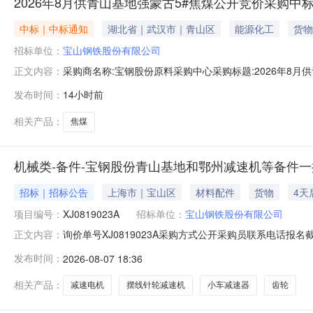
2026年8月供青山基地强蒙古5#焦煤公开竞价采购中
中标｜中标通知
湖北省｜武汉市｜青山区
能源化工
货物
招标单位：
宝山钢铁股份有限公司
采购商名称:宝钢股份原料采购中心采购标题:2026年8月供青
正文内容：
更多咨询请点击：
发布时间：
14小时前
相关产品：
焦煤
机械类-备件-宝钢股份青山基地和鄂州减速机等备件一批-
招标｜招标公告
上海市｜宝山区
材料配件
货物
4天
项目编号：
XJ0819023A
招标单位：
宝山钢铁股份有限公司
询价单号XJ0819023A采购方式公开采购员联系电话报名截
正文内容：
采购数量计量单位要求交货期备注C5664668摆线针轮减速机齿轮变速
发布时间：
2026-08-07 18:36
比:187;外形尺寸:中心高:290mm;原制造商:常州市武进武南变
相关产品：
减速电机
摆线针轮减速机
小车减速器
齿轮