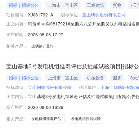
招标｜招标公告
上海市｜宝山区
工程建筑
货物
7天
项目编号：
XJ0817921A
招标单位：
宝山钢铁股份有限公司
询价单号XJ0817921A采购方式公开采购员联系电话报名截
正文内容：
采购数量计量单位要求交货期备注C5554108玻璃钢计量箱其它橡塑
发布时间：
2026-08-06 17:27
理;原始制造厂:无;部件号:无;2.0piece2026-10-13T23:
相关产品：
玻璃钢计量箱
宝山基地3号发电机组延寿评估及性能试验项目[招标公
招标｜招标公告
上海市｜宝山区
机械设备
服务
8天
招标单位：
宝山钢铁股份有限公司
代理单位：
上海宝华国际招标
宝山基地3号发电机组延寿评估及性能试验项目[招标公告]发
正文内容：
目宝山基地3号发电机组延寿评估及性能试验项目已获批，
发布时间：
2026-08-06 16:26
况与招标范围2.1项目地点：上海市宝山区富锦路宝山基地厂
围：1）对
相关产品：
发电机组延寿评估
发电机组性能试验