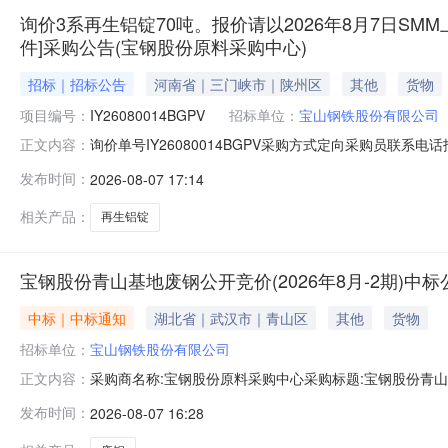
询价3系再生铝锭70吨。报价请以2026年8月7日SMM
件]采购公告(宝钢股份原料采购中心)
招标｜招标公告
河南省｜三门峡市｜陕州区
其他
货物
项目编号：
IY26080014BGPV
招标单位：
宝山钢铁股份有限公司
询价单号IY26080014BGPV采购方式定向采购员联系
正文内容：
牌采购数量计量单位要求交货期备注A5678974外购3系再
发布时间：
2026-08-07 17:14
额度：0.0元三、商务条款：定价说明：湿公吨。限价类别：
相关产品：
再生铝锭
宝钢股份青山基地废钢公开竞价(2026年8月-2期)中标
中标｜中标通知
湖北省｜武汉市｜青山区
其他
货物
招标单位：
宝山钢铁股份有限公司
采购商名称:宝钢股份原料采购中心采购标题:宝钢股份青山基地
正文内容：
0715:47更多咨询请点击：
发布时间：
2026-08-07 16:28