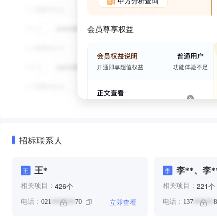
甲方分析查询
会员尊享权益
招标联系人
王*
李**、李*
王
李
个
个
426
221
相关项目：
相关项目：
立即查看
电话：
021
70
电话：
137
8
*******
******