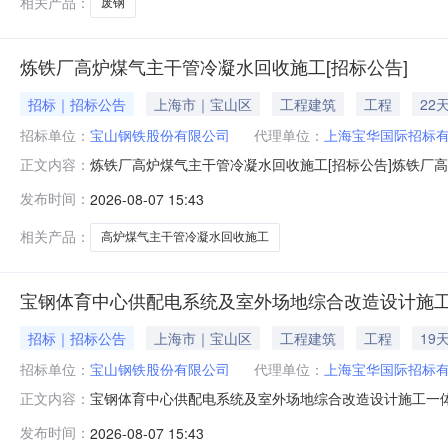
相关产品：
废钢
炼铁厂高炉煤气主干管冷凝水回收施工[招标公告]
招标｜招标公告
上海市｜宝山区
工程建筑
工程
22
招标单位：
宝山钢铁股份有限公司
代理单位：
上海宝华国际招标
炼铁厂高炉煤气主干管冷凝水回收施工[招标公告]炼铁厂
正文内容：
金来自自筹资金，招标人为宝山钢铁股份有限公司。项目已
发布时间：
2026-08-07 15:43
收施工。2.2建设地点：上海市宝山区富锦路宝山基地厂区内
简称发包人）就炼铁
相关产品：
高炉煤气主干管冷凝水回收施工
宝钢体育中心供配电系统及室外场地综合改造设计施工
招标｜招标公告
上海市｜宝山区
工程建筑
工程
19
招标单位：
宝山钢铁股份有限公司
代理单位：
上海宝华国际招标
宝钢体育中心供配电系统及室外场地综合改造设计施工一体
正文内容：
体育中心供配电系统及室外场地综合改造设计施工一体化
发布时间：
2026-08-07 15:43
标。2.工程概况与招标范围2.1招标项目名称：宝钢体育中