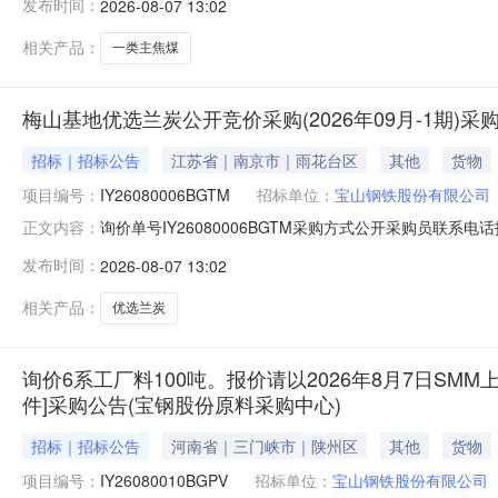
发布时间：
2026-08-07 13:02
二、保证金额度：2000000.0元三、商务条款：定价说明
相关产品：
一类主焦煤
梅山基地优选兰炭公开竞价采购(2026年09月-1期)
招标｜招标公告
江苏省｜南京市｜雨花台区
其他
货物
项目编号：
IY26080006BGTM
招标单位：
宝山钢铁股份有限公司
询价单号IY26080006BGTM采购方式公开采购员联系电话报
正文内容：
物料名称规格型号品牌采购数量计量单位要求交货期备注AB071
发布时间：
2026-08-07 13:02
二、保证金额度：2000000.0元三、商务条款：定价
相关产品：
优选兰炭
询价6系工厂料100吨。报价请以2026年8月7日SMM上
件]采购公告(宝钢股份原料采购中心)
招标｜招标公告
河南省｜三门峡市｜陕州区
其他
货物
项目编号：
IY26080010BGPV
招标单位：
宝山钢铁股份有限公司