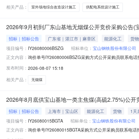
万元（不含税）。2.4计划
相关产品：
室外场地综合改造设计施工
供配电系统设计施工
2026年9月初到厂东山基地无烟煤公开竞价采购公告(
招标｜招标公告
广东省｜湛江市｜麻章区
能源化工
货物
项目编号：
IY26080006BSZG
招标单位：
宝山钢铁股份有限公司
询价单号IY26080006BSZG采购方式公开采购员联系电话报
正文内容：
料名称规格型号品牌采购数量计量单位要求交货期备注AA000
发布时间：
2026-08-07 15:18
江原料码头二、保证金额度：2000000.0元三、商务条款
相关产品：
无烟煤
2026年8月底供宝山基地一类主焦煤(高硫2.75%)
招标｜招标公告
上海市｜宝山区
能源化工
货物
1天
项目编号：
IY26080015BGTA
招标单位：
宝山钢铁股份有限公司
询价单号IY26080015BGTA采购方式公开采购员联系电话报
正文内容：
料名称规格型号品牌采购数量计量单位要求交货期备注AB0051