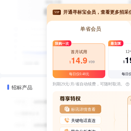
开通寻标宝会员，查看更多招采
VIP
单省会员
限购一次
最划算
1
首月试用
1
14.9
¥39
¥
¥
每日仅0.48元
每日仅
到期29元/月/省自动续费，可随时取消。
招标产品
标讯详情查看
关键电话直连