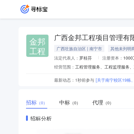
广西金邦工程项目管理有
金邦
工程
广西壮族自治区 | 南宁市
其他未列明
法定代表人：
罗桂芬
注册资本：
100
经营范围：
最新动态：
1秒前
参与
招标
中标
代理
（0）
（0）
（0）
招标分析