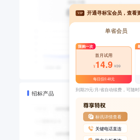
开通寻标宝会员，查看
VIP
单省会员
限购一次
首月试用
14.9
¥39
¥
每日仅0.48元
到期29元/月/省自动续费，可随
招标产品
标讯详情查看
关键电话直连