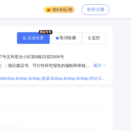
登录/注册
企业全景
取消收藏
监控
号五环星光小区第A栋23层2306号
工程管理服务、工程监理服务、政府采购代理、工程招投标代理、工程造价咨询（以上项目凭资质证经营）；项目建议书、可行性研究报告的编制和审核。（依法须经批准的项目，经相关部门批准后方可开展经营活动。）
展开
[关于南宁校区19栋、20栋阳台防盗网和走廊栏杆加高工程竞争性磋商公告2026-08-0701:04:36&nbsp;&nbsp;&nbsp;来源:&nbsp;&nbsp;&nbsp;评论:0点击:]