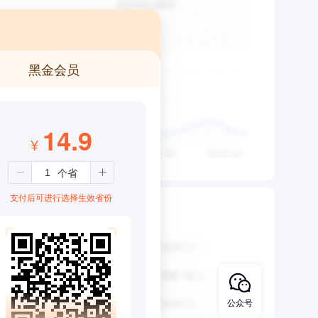
黑金会员
14.9
¥
支付后可进行选择生效省份
公众号