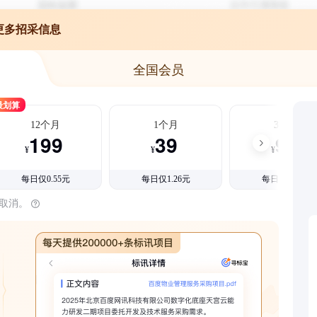
更多招采信息
全国会员
最划算
12个月
1个月
3个月
199
39
99
¥
¥
¥
每日仅0.55元
每日仅1.26元
每日仅1.08元
时取消。