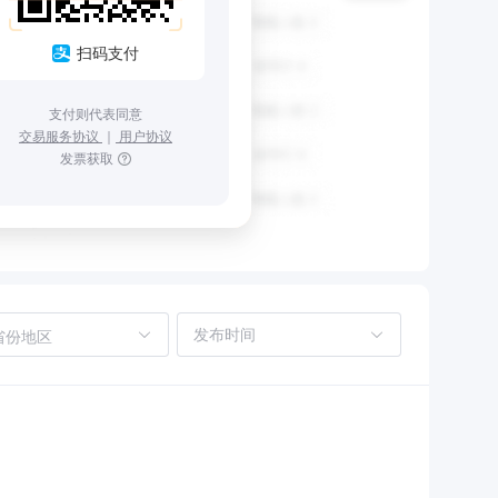
扫码支付
支付则代表同意
交易服务协议
｜
用户协议
发票获取
省份地区