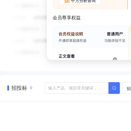
甲方分析查询
会员尊享权益
招投标
招
0