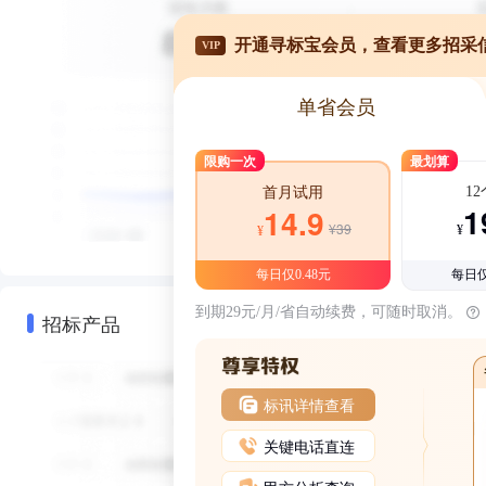
开通寻标宝会员，查看更多招采
VIP
单省会员
限购一次
最划算
1
首月试用
1
14.9
¥39
¥
¥
每日仅0.48元
每日仅
到期29元/月/省自动续费，可随时取消。
招标产品
标讯详情查看
关键电话直连