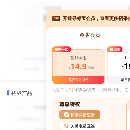
开通寻标宝会员，查看更多招采
VIP
单省会员
限购一次
最划算
1
首月试用
1
14.9
¥39
¥
¥
每日仅0.48元
每日仅
到期29元/月/省自动续费，可随时取消。
招标产品
标讯详情查看
关键电话直连