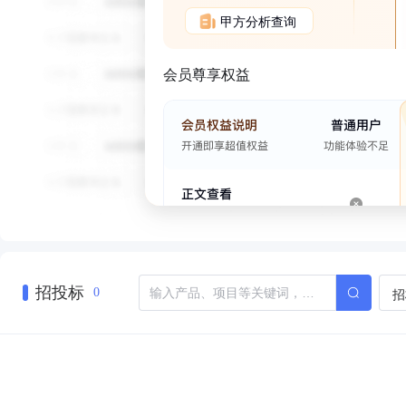
甲方分析查询
会员尊享权益
招投标
招
0