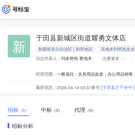
于田县新城区街道耀勇文体店
新
新疆维吾尔自治区 | 和田地区
其他未列明批发业
法定代表人：
玛依努热·赛地木
注册资本：
-
经营范围：
最新动态：
参与
[于田县兰干乡中
2026-04-14 03:51
招标
中标
代理
（0）
（0）
（0）
招标分析