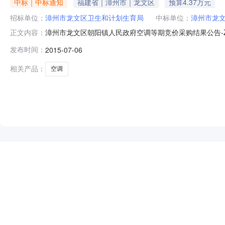
中标｜中标通知
福建省｜漳州市｜龙文区
预算4.37万元
招标单位：
漳州市龙文区卫生和计划生育局
中标单位：
漳州市龙
漳州市龙文区朝阳镇人民政府空调等期竞价采购结果公告-ZC（2
正文内容：
品品牌型号采购单位成交供应商成交金额预算价备注1空调格力K
发布时间：
2015-07-06
个工作日内完成。投标供应商中标后，在领取中标通知书
相关产品：
空调
NEW
HOT
5折起