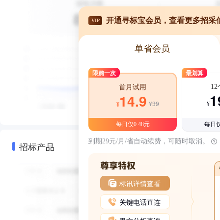
开通寻标宝会员，查看更多招采
VIP
单省会员
限购一次
最划算
1
首月试用
1
14.9
¥39
¥
¥
每日仅0.48元
每日仅
到期29元/月/省自动续费，可随时取消。
招标产品
标讯详情查看
关键电话直连