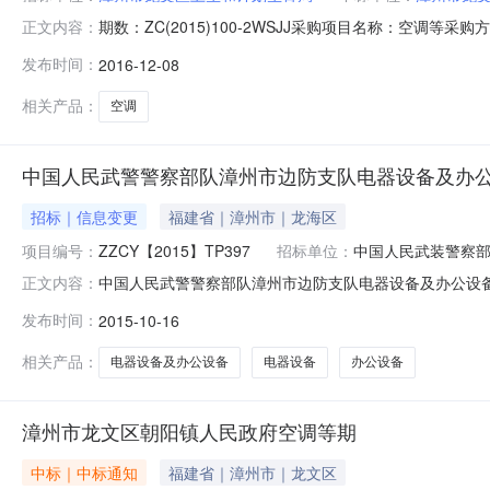
期数：ZC(2015)100-2WSJJ采购项目名称：空调等
正文内容：
州市龙文区朝阳镇人民政府漳州市升达祥电器有限公司423
发布时间：
2016-12-08
档案查询结果告知函复印件（加盖单位公章）。超过出厂标配铜
相关产品：
空调
中国人民武警警察部队漳州市边防支队电器设备及办
招标｜信息变更
福建省｜漳州市｜龙海区
项目编号：
ZZCY【2015】TP397
招标单位：
中国人民武装警察
中国人民武警警察部队漳州市边防支队电器设备及办公设
正文内容：
准。1、采购编号：ZZCY【2015】TP3972、采
发布时间：
2015-10-16
招标代理有限公司6、招标代理机构地址：漳州市芗城区新华北路
期：20
相关产品：
电器设备及办公设备
电器设备
办公设备
漳州市龙文区朝阳镇人民政府空调等期
中标｜中标通知
福建省｜漳州市｜龙文区