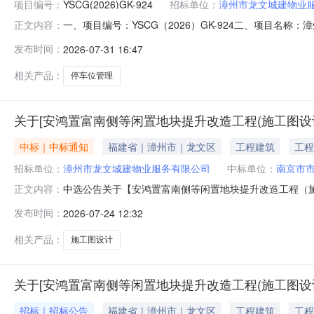
项目编号：
YSCG(2026)GK-924
招标单位：
漳州市龙文城建物业
一、项目编号：YSCG（2026）GK-924二、项目
正文内容：
深圳市宝安区石岩街道应人石社区天宝路13号雅丽工业园
发布时间：
2026-07-31 16:47
以上至70万元（含）投标人分润比例为70%；月停车费
新泊乐停车技术有
相关产品：
停车位管理
关于[安鸿置富南侧等闲置地块提升改造工程(施工图设计
中标｜中标通知
福建省｜漳州市｜龙文区
工程建筑
工程
招标单位：
漳州市龙文城建物业服务有限公司
中标单位：
南京市
中选公告关于【安鸿置富南侧等闲置地块提升改造工程（施工图
正文内容：
限公司公开选取施工图设计（房屋市政工程）中介机构，
发布时间：
2026-07-24 12:32
名称：张伟鸿选中中介日期：2026-07-2411:57服务
额
相关产品：
施工图设计
关于[安鸿置富南侧等闲置地块提升改造工程(施工图设计
招标｜招标公告
福建省｜漳州市｜龙文区
工程建筑
工程