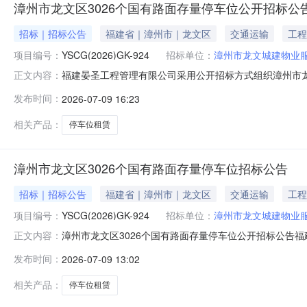
漳州市龙文区3026个国有路面存量停车位公开招标公
招标｜招标公告
福建省｜漳州市｜龙文区
交通运输
工程
项目编号：
YSCG(2026)GK-924
招标单位：
漳州市龙文城建物业
福建晏圣工程管理有限公司采用公开招标方式组织漳州市龙
正文内容：
YSCG（2026）GK-9242、预算金额、最高限价
发布时间：
2026-07-09 16:23
产品：不适用节能产品：不适用环境标志产品：不适用促
例：100%5、投标人的资格要
相关产品：
停车位租赁
漳州市龙文区3026个国有路面存量停车位招标公告
招标｜招标公告
福建省｜漳州市｜龙文区
交通运输
工程
项目编号：
YSCG(2026)GK-924
招标单位：
漳州市龙文城建物业
漳州市龙文区3026个国有路面存量停车位公开招标公告福
正文内容：
购活动，现邀请供应商参加投标。1、项目编号：YSCG（
发布时间：
2026-07-09 13:02
文件第五章。4、需要落实的政府采购政策：进口产品：
模：中小企业预留形式
相关产品：
停车位租赁