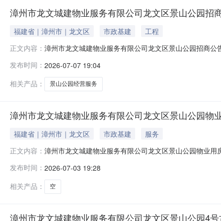
漳州市龙文城建物业服务有限公司龙文区景山公园招
福建省｜漳州市｜龙文区
市政基建
工程
漳州市龙文城建物业服务有限公司龙文区景山公园招商公
正文内容：
下：一、招商项目简介本次招商的景山公园项目，该项目占地总面
发布时间：
2026-07-07 19:04
可利用空地，现公开招商，诚邀优质商家共创商机，共享繁荣
364.45平方
相关产品：
景山公园经营服务
漳州市龙文城建物业服务有限公司龙文区景山公园物
福建省｜漳州市｜龙文区
市政基建
服务
漳州市龙文城建物业服务有限公司龙文区景山公园物业用
正文内容：
一、地址：龙文区景山公园物业用房（不含公厕）。二、
发布时间：
2026-07-03 19:28
意向承租人按每月每平方米应付租金额报价。四、租赁期:
平方米（不含物业费、水电费等），加价幅度
相关产品：
空
漳州市龙文城建物业服务有限公司龙文区景山公园4号