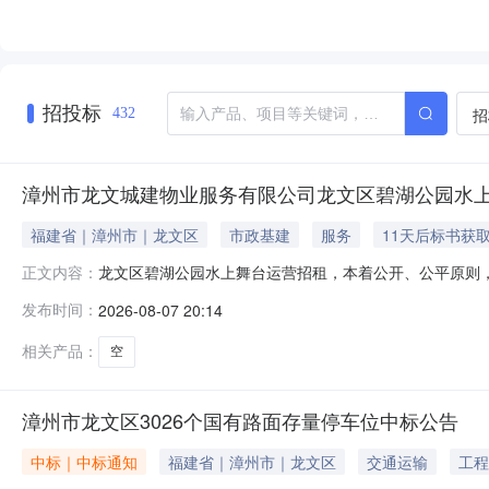
招投标
招
432
漳州市龙文城建物业服务有限公司龙文区碧湖公园水
福建省｜漳州市｜龙文区
市政基建
服务
11天后标书获
龙文区碧湖公园水上舞台运营招租，本着公开、公平原则
正文内容：
景舞台，地处龙文区中心，毗邻万达广场商圈。二、面积：
发布时间：
2026-08-07 20:14
需进行扩容，由中标方自行解决）。三、竞租方式：招租竞
营方占30%”的基础上，加价幅度以1
相关产品：
空
漳州市龙文区3026个国有路面存量停车位中标公告
中标｜中标通知
福建省｜漳州市｜龙文区
交通运输
工程