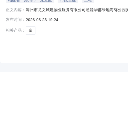
漳州市龙文城建物业服务有限公司通源华郡绿地海绵公园
正文内容：
开竞标的形式，面向社会公开召集竞租人：一、地址：通源
发布时间：
2026-06-23 19:24
米（包含泡茶小铺18平方米、主题小铺13平方米），共
价，报价低于起始价的视为无效报价，价高
相关产品：
空
NEW
HOT
5折起