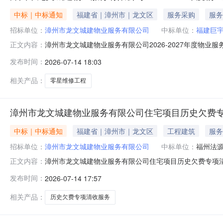
中标｜中标通知
福建省｜漳州市｜龙文区
服务采购
服务
招标单位：
漳州市龙文城建物业服务有限公司
中标单位：
福建巨
漳州市龙文城建物业服务有限公司2026-2027年度物业
正文内容：
修工程中选公示发出时间：2026年7月14日漳州市龙文城建
发布时间：
2026-07-14 18:03
路151-22号东裕花园1幢龙文发展304室举行，共5家
相关产品：
零星维修工程
漳州市龙文城建物业服务有限公司住宅项目历史欠费
中标｜中标通知
福建省｜漳州市｜龙文区
工程建筑
服务
招标单位：
漳州市龙文城建物业服务有限公司
中标单位：
福州法
漳州市龙文城建物业服务有限公司住宅项目历史欠费专项
正文内容：
标办法：本次竞标采用一轮密封报价方式，竞标人根据标的
发布时间：
2026-07-14 17:57
报欠费标的总额＜1000万元，统一按回款率的固定比例计
20%≤回款率＜50%按13%
相关产品：
历史欠费专项清收服务