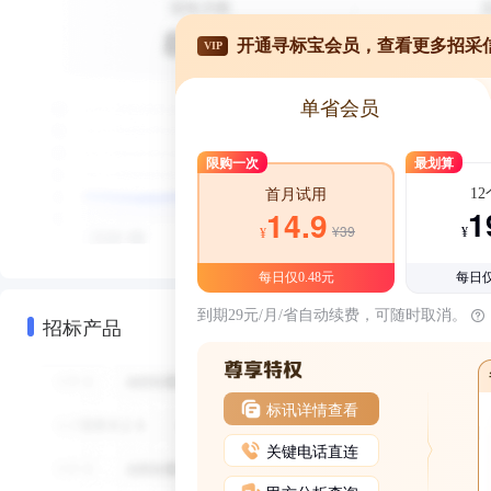
开通寻标宝会员，查看更多招采
VIP
单省会员
限购一次
最划算
1
首月试用
1
14.9
¥39
¥
¥
每日仅0.48元
每日仅
到期29元/月/省自动续费，可随时取消。
招标产品
标讯详情查看
关键电话直连