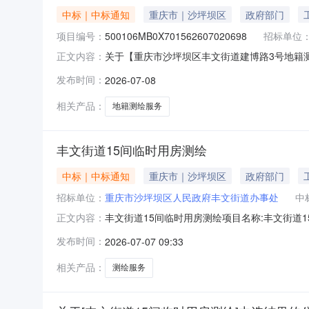
中标｜中标通知
重庆市｜沙坪坝区
政府部门
项目编号：
500106MB0X701562607020698
招标单位
关于【重庆市沙坪坝区丰文街道建博路3号地籍测绘项
正文内容：
将中选结果相关事项公告如下：项目名称重庆市
发布时间：
2026-07-08
产业务服务项目采购否所需服务类型测绘服务金额￥7
机
相关产品：
地籍测绘服务
丰文街道15间临时用房测绘
中标｜中标通知
重庆市｜沙坪坝区
政府部门
招标单位：
重庆市沙坪坝区人民政府丰文街道办事处
中
丰文街道15间临时用房测绘项目名称:丰文街道
正文内容：
坪坝区所需服务类型:服务金额:8586.0金额说明
发布时间：
2026-07-07 09:33
自然资源调查监测院中选机构联系地址:重庆市渝北
相关产品：
测绘服务