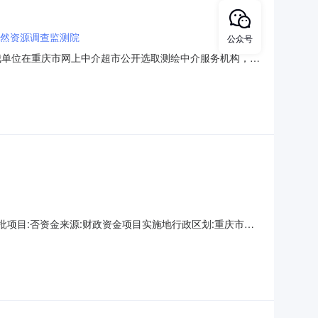
然资源调查监测院
公众号
698我单位在重庆市网上中介超市公开选取测绘中介服务机构，现
府丰文街道办事处投资审批项目否所需中介服务事项是否破
时间2026-07-0809:00:00选取方式直接选取中选
批项目:否资金来源:财政资金项目实施地行政区划:重庆市沙
0709:00:00选取方式:直接选取中选机构名称:重庆市规划和