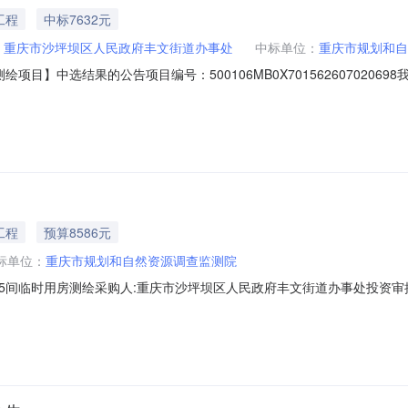
工程
中标7632元
：
重庆市沙坪坝区人民政府丰文街道办事处
中标单位：
重庆市规划和自
目】中选结果的公告项目编号：500106MB0X701562607020
沙坪坝区丰文街道建博路3号地籍测绘项目采购人重庆市沙坪坝区人民政
632.0元金额说明此价格为测绘包干价，除此外不再支付任何相关费用。选取
工程
预算8586元
标单位：
重庆市规划和自然资源调查监测院
15间临时用房测绘采购人:重庆市沙坪坝区人民政府丰文街道办事处投资审
:此价格为测绘包干价，除此外不在支付任何相关费用。选取时间:2026-07-
区天宫殿街道恒明路1号18-23楼采购人业务咨询电话:监督举报电话:及