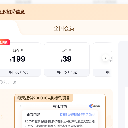
更多招采信息
全国会员
最划算
12个月
1个月
3个月
199
39
99
¥
¥
¥
每日仅0.55元
每日仅1.26元
每日仅1.08元
时取消。