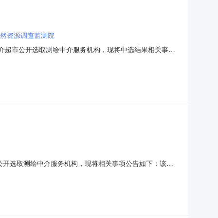
然资源调查监测院
市网上中介超市公开选取测绘中介服务机构，现将中选结果相关事项
介服务事项是否破产业务服务项目采购否所需服务类型测绘服
0选取方式直接选取中选机构名称重庆市规划和自然资源调查监测院
公开选取测绘中介服务机构，现将相关事项公告如下：该项
区丰文街道建博路3号地籍测绘项目采购人重庆市沙坪坝区
本项目测绘相关工作，出具符合现行行业规定的测绘结果。