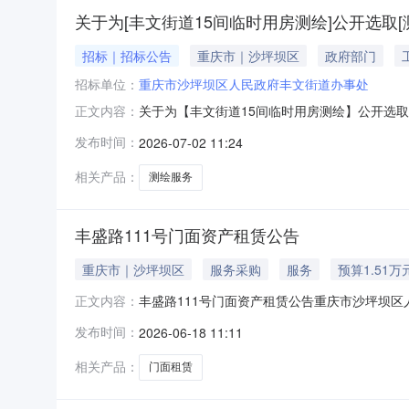
关于为[丰文街道15间临时用房测绘]公开选取[
招标｜招标公告
重庆市｜沙坪坝区
政府部门
招标单位：
重庆市沙坪坝区人民政府丰文街道办事处
关于为【丰文街道15间临时用房测绘】公开选
正文内容：
采购人从报名的中介服务机构中直接选定一家中
发布时间：
2026-07-02 11:24
破产业务服务项目采购否所需中介服务事项所需
（资格）要求资质（资格）要求说明测绘需具备
相关产品：
测绘服务
丰盛路111号门面资产租赁公告
重庆市｜沙坪坝区
服务采购
服务
预算1.51万
丰盛路111号门面资产租赁公告重庆市沙坪坝
正文内容：
与一次性报价一、标的物介绍包1标的物名称门面目
发布时间：
2026-06-18 11:11
15140.4元资产详情描述该门面位于沙坪坝区
（供应商
相关产品：
门面租赁