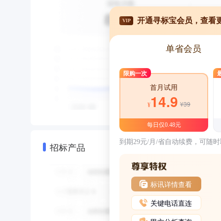
开通寻标宝会员，查看
VIP
单省会员
限购一次
首月试用
14.9
¥39
¥
每日仅0.48元
到期29元/月/省自动续费，可随
招标产品
标讯详情查看
关键电话直连