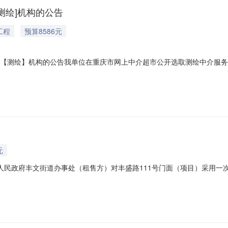
测绘]机构的公告
工程
预算8586元
取【测绘】机构的公告我单位在重庆市网上中介超市公开选取测绘中介服
介服务机构进行项目服务。项目名称丰文街道15间临时用房测绘采购人
服务类型测绘服务内容中选服务商需根据业主要求完成本项目测绘工作，
元
区人民政府丰文街道办事处（租售方）对丰盛路111号门面（项目）采用
录不动产类/商业类/商铺所在地丰文街道丰盛路111号查看位置租赁面积2
丰文街道丰盛路111号，面积22.94平方米图片展示二、竞租方要求（参