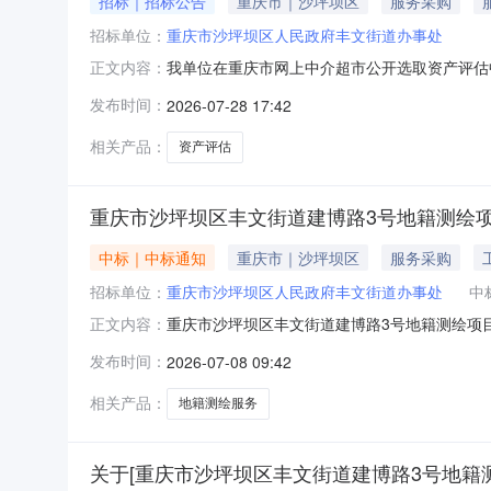
招标｜招标公告
重庆市｜沙坪坝区
服务采购
招标单位：
重庆市沙坪坝区人民政府丰文街道办事处
我单位在重庆市网上中介超市公开选取资产评估
正文内容：
项目服务。项目名称丰文街道清悦路2号附35
发布时间：
2026-07-28 17:42
项所需服务类型资产评估服务内容完成本项目价
历天服务金额￥3300.0元金额说明此价
相关产品：
资产评估
重庆市沙坪坝区丰文街道建博路3号地籍测绘
中标｜中标通知
重庆市｜沙坪坝区
服务采购
招标单位：
重庆市沙坪坝区人民政府丰文街道办事处
中
重庆市沙坪坝区丰文街道建博路3号地籍测绘项
正文内容：
源:财政资金项目实施地行政区划:重庆市沙坪坝区所需
发布时间：
2026-07-08 09:42
方式:直接选取中选机构名称:重庆市规划和自然资
相关产品：
地籍测绘服务
关于[重庆市沙坪坝区丰文街道建博路3号地籍