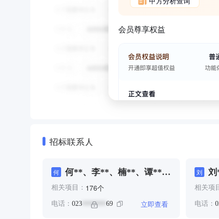
甲方分析查询
会员尊享权益
招标联系人
何**、李**、楠**、谭**、
刘
何
刘
陈**、陶***
个
176
相关项目：
相关项
立即查看
电话：
023
69
电话：
0
*******