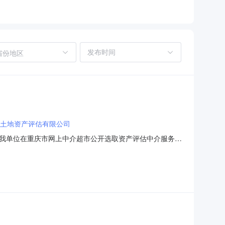
省份地区
土地资产评估有限公司
0592我单位在重庆市网上中介超市公开选取资产评估中介服务机
区人民政府丰文街道办事处投资审批项目否所需中介服务事项
关费用。选取时间2026-07-3109:00:00选