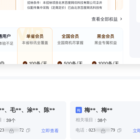
查看全部权益
**、毛**、涂**、陈**
梅**、梅**
梅
个
个
39
38
目：
相关项目：
立即查看
立
23
72
电话：
023
79
*******
*******