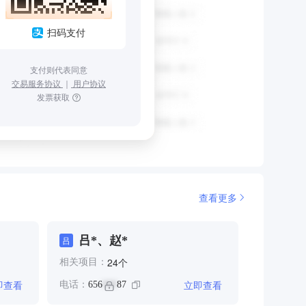
扫码支付
支付则代表同意
交易服务协议
｜
用户协议
发票获取
查看更多
吕*、赵*
吕
个
24
相关项目：
即查看
立即查看
电话：
656
87
***