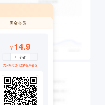
黑金会员
14.9
¥
支付后可进行选择生效省份