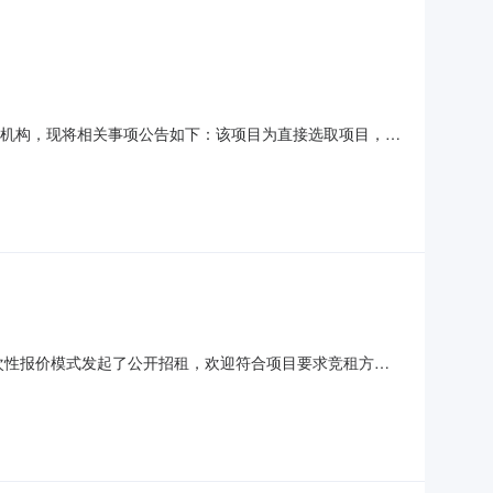
务机构，现将相关事项公告如下：该项目为直接选取项目，由
重庆市沙坪坝区人民政府丰文街道办事处投资审批项目否是否
并按照现行行业标准出具测绘成果报告。中介机构要求资质
一次性报价模式发起了公开招租，欢迎符合项目要求竞租方参
2.94平方米租赁时长12月租赁单价55元/平方米/月起始价
加本项目的竞租方必须在“行采家”服务平台注册，成为有效用户