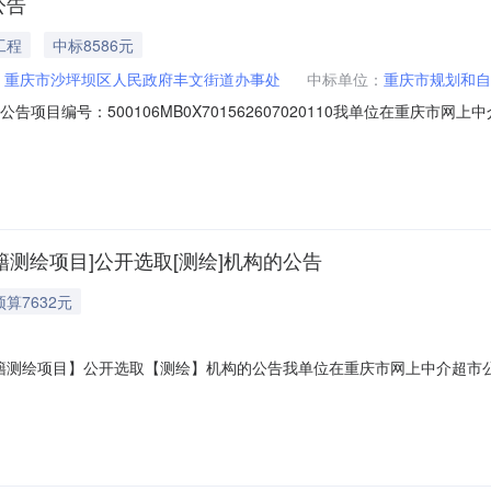
公告
工程
中标8586元
：
重庆市沙坪坝区人民政府丰文街道办事处
中标单位：
重庆市规划和自
项目编号：500106MB0X701562607020110我单位在重庆
绘采购人重庆市沙坪坝区人民政府丰文街道办事处投资审批项目否所需中
，除此外不在支付任何相关费用。选取时间2026-07-0709:00:0
测绘项目]公开选取[测绘]机构的公告
预算7632元
籍测绘项目】公开选取【测绘】机构的公告我单位在重庆市网上中介超市
机构中直接选定一家中介服务机构进行项目服务。项目名称重庆市沙坪坝
产业务服务项目采购否所需中介服务事项所需服务类型测绘服务内容完成
求说