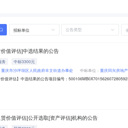
招标单位
赁价值评估]中选结果的公告
服务
中标3300元
：
重庆市沙坪坝区人民政府丰文街道办事处
中标单位：
重庆同兴房地产
值评估】中选结果的公告项目编号：500106MB0X70156260728
丰文街道清悦路2号附35号等4处资产租赁价值评估采购人重庆市沙坪坝
务金额￥3300.0元金额说明此价格为资产评估包干价，除此外不再支付任何相
租赁价值评估]公开选取[资产评估]机构的公告