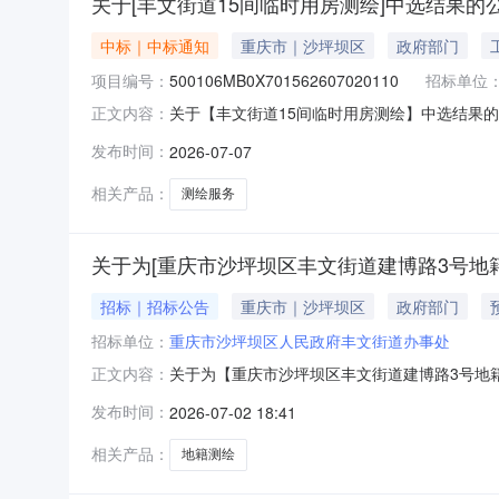
关于[丰文街道15间临时用房测绘]中选结果的
中标｜中标通知
重庆市｜沙坪坝区
政府部门
项目编号：
500106MB0X701562607020110
招标单位
关于【丰文街道15间临时用房测绘】中选结果的公告
正文内容：
公告如下：项目名称丰文街道15间临时用房测
发布时间：
2026-07-07
务金额￥8586.0元金额说明此价格为测绘包干价
相关产品：
测绘服务
关于为[重庆市沙坪坝区丰文街道建博路3号地籍
招标｜招标公告
重庆市｜沙坪坝区
政府部门
招标单位：
重庆市沙坪坝区人民政府丰文街道办事处
关于为【重庆市沙坪坝区丰文街道建博路3号地
正文内容：
目为直接选取项目，由采购人从报名的中介服务
发布时间：
2026-07-02 18:41
人民政府丰文街道办事处投资审批项目否是否破
中介机构要求资质（资格）要求资质（资格）要
相关产品：
地籍测绘