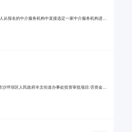
人从报名的中介服务机构中直接选定一家中介服务机构进行
投资审批项目否是否破产业务服务项目采购否所需中介服务事
要求以采购公告为准其他要求说明无服务时限说明暂定10日
市沙坪坝区人民政府丰文街道办事处投资审批项目:否资金来
任何相关费用。选取时间:2026-07-0809:00:00选取
23楼采购人业务咨询电话:监督举报电话:及