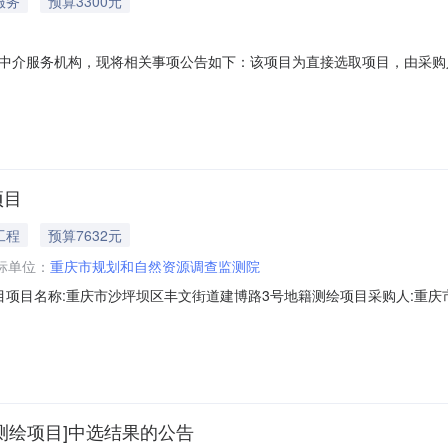
服务
预算3300元
中介服务机构，现将相关事项公告如下：该项目为直接选取项目，由采购
号等4处资产租赁价值评估采购人重庆市沙坪坝区人民政府丰文街道办事处
格评估服务相关工作，出具符合现行业规定的《咨询报告书》。中介机构
项目
工程
预算7632元
标单位：
重庆市规划和自然资源调查监测院
目项目名称:重庆市沙坪坝区丰文街道建博路3号地籍测绘项目采购人:重庆
服务类型:服务金额:7632.0金额说明:此价格为测绘包干价，除此外不再支付
源调查监测院中选机构联系地址:重庆市渝北区天宫殿街道恒明路1号18-
测绘项目]中选结果的公告