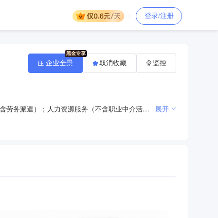
登录/注册
企业全景
取消收藏
监控
一般项目：单位后勤管理服务；专业保洁、清洗、消毒服务；建筑物清洁服务；家政服务；劳务服务（不含劳务派遣）；人力资源服务（不含职业中介活动、劳务派遣服务）；基于云平台的业务外包服务；物业管理；集贸市场管理服务；住房租赁；互联网销售（除销售需要许可的商品）；家具安装和维修服务；礼仪服务；会议及展览服务（出国办展须经相关部门审批）；厨具卫具及日用杂品批发；业务培训（不含教育培训、职业技能培训等需取得许可的培训）；谷物销售；食用农产品批发；餐饮管理；商业、饮食、服务专用设备销售；外卖递送服务；单用途商业预付卡代理销售；初级农产品收购；城市绿化管理；城市公园管理；病媒生物防制服务；装卸搬运；国际货物运输代理；发电技术服务；信息系统运行维护服务；商务代理代办服务；企业管理；柜台、摊位出租。（除依法须经批准的项目外，凭营业执照依法自主开展经营活动）许可项目：劳务派遣服务；餐饮服务；邮政基本服务（邮政企业及其委托企业）；邮件寄递服务；电气安装服务；输电、供电、受电电力设施的安装、维修和试验；餐厨垃圾处理；城市生活垃圾经营性服务。（依法须经批准的项目，经相关部门批准后方可开展经营活动，具体经营项目以相关部门批准文件或许可证件为准）
展开