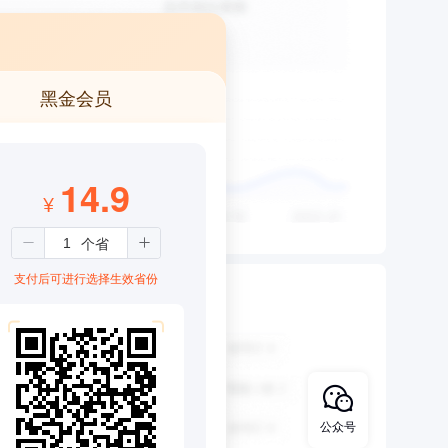
黑金会员
14.9
¥
支付后可进行选择生效省份
公众号