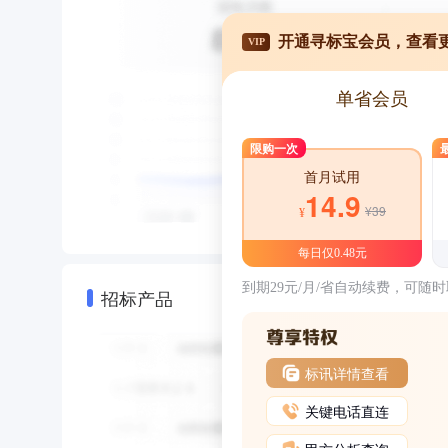
开通寻标宝会员，查看
VIP
单省会员
限购一次
首月试用
14.9
¥39
¥
每日仅0.48元
到期29元/月/省自动续费，可随
招标产品
标讯详情查看
关键电话直连