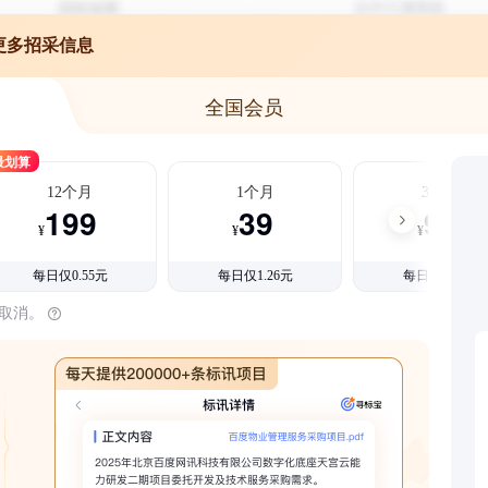
更多招采信息
全国会员
最划算
12个月
1个月
3个月
199
39
99
¥
¥
¥
每日仅0.55元
每日仅1.26元
每日仅1.08元
时取消。