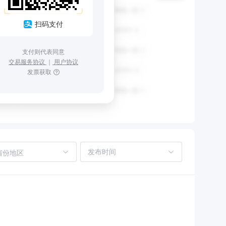
扫码支付
支付则代表同意
交易服务协议
｜
用户协议
发票获取
省份地区