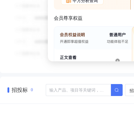
甲方分析查询
会员尊享权益
招投标
招
0