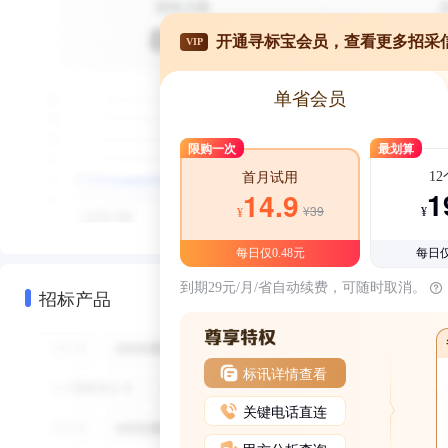
开通寻标宝会员，查看更多招采
VIP
单省会员
限购一次
最划算
1
首月试用
1
14.9
¥39
¥
¥
每日仅0.48元
每日仅
到期29元/月/省自动续费，可随时取消。
招标产品
标讯详情查看
关键电话直连