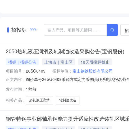
招投标
招
999+
2050热轧液压润滑及轧制油改造采购公告(宝钢股份)
招标｜招标公告
上海市｜宝山区
18天后投标截止
项目编号：
26SG0409
招标单位：
宝山钢铁股份有限公司
询价单号26SG0409采购方式定向采购员联系电话报名截至
正文内容：
要求交货期备注0012050热轧液压润滑及轧制油改造02宝
发布时间：
1秒前
支撑辊平衡液压阀台；改造2#和3#卷取机共6套助卷辊
相关产品：
热轧液压润滑
轧制油改造
钢管特钢事业部轴承钢能力提升适应性改造铸轧区域采