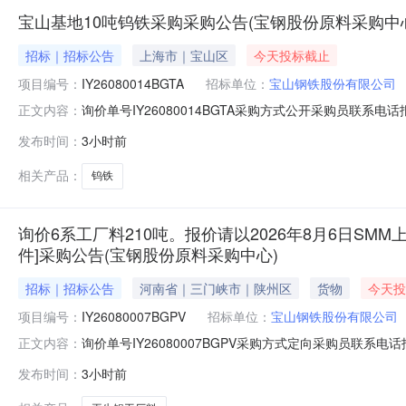
宝山基地10吨钨铁采购采购公告(宝钢股份原料采购中
招标｜招标公告
上海市｜宝山区
今天投标截止
项目编号：
IY26080014BGTA
招标单位：
宝山钢铁股份有限公司
询价单号IY26080014BGTA采购方式公开采购员联系电话报
正文内容：
料名称规格型号品牌采购数量计量单位要求交货期备注A156523
发布时间：
3小时前
保证金额度：300000.0元三、商务条款：定价说明：湿公
相关产品：
钨铁
询价6系工厂料210吨。报价请以2026年8月6日SMM上
件]采购公告(宝钢股份原料采购中心)
招标｜招标公告
河南省｜三门峡市｜陕州区
货物
今天投
项目编号：
IY26080007BGPV
招标单位：
宝山钢铁股份有限公司
询价单号IY26080007BGPV采购方式定向采购员联系
正文内容：
牌采购数量计量单位要求交货期备注AB0058086系工厂料
发布时间：
3小时前
度：0.0元三、商务条款：定价说明：湿公吨。限价类别：数