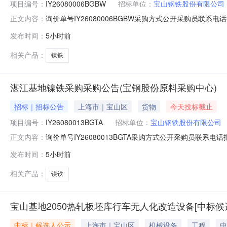
项目编号：
IY26080006BGBW
招标单位：
宝山钢铁股份有限公司
询价单号IY26080006BGBW采购方式公开采购员联系电话报
正文内容：
物料名称规格型号品牌采购数量计量单位要求交货期备注A5370
发布时间：
5小时前
保证金额度：300000.0元三、商务条款：定价说明：湿公
相关产品：
镍铁
湛江基地镍铁采购采购公告(宝钢股份原料采购中心)
招标｜招标公告
上海市｜宝山区
货物
今天投标截止
项目编号：
IY26080013BGTA
招标单位：
宝山钢铁股份有限公司
询价单号IY26080013BGTA采购方式公开采购员联系电话报
正文内容：
料名称规格型号品牌采购数量计量单位要求交货期备注A1670
发布时间：
5小时前
300000.0元三、商务条款：定价说明：湿公吨。限价类别：
相关产品：
镍铁
宝山基地2050热轧板坯库行车无人化改造设备[中标候
中标｜候选人公示
上海市｜宝山区
机械设备
工程
中