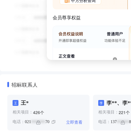
甲方分析查询
会员尊享权益
招标联系人
王*
李**、李*
王
李
个
个
426
221
相关项目：
相关项目：
立即查看
电话：
021
70
电话：
137
8
*******
******