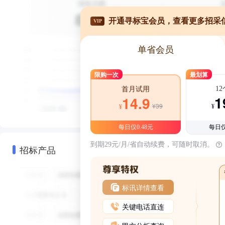
开通寻标宝会员，查看更多招采
VIP
单省会员
限购一次
最划算
1
首月试用
1
14.9
¥39
¥
¥
每日仅0.48元
每日仅
到期29元/月/省自动续费，可随时取消。
招标产品
标讯详情查看
关键电话直连