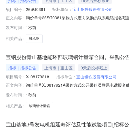
招标｜招标公告
上海市｜宝山区
19天后投标截止
项目编号：
26SG0381
招标单位：
宝山钢铁股份有限公司
询价单号26SG0381采购方式定向采购员联系电话报名截至
正文内容：
要求交货期备注001钢管特钢事业部轴承钢能力提升适应性改
发布时间：
1秒前
款：钢管特钢事业部轴承钢能力提升适应性改造项目铸轧
相关产品：
轴承钢
宝钢股份青山基地能环部玻璃钢计量箱合同。采购公告
招标｜招标公告
上海市｜宝山区
9天后投标截止
项目编号：
XJ0817921A
招标单位：
宝山钢铁股份有限公司
询价单号XJ0817921A采购方式公开采购员联系电话报名截
正文内容：
采购数量计量单位要求交货期备注C5554108玻璃钢计量箱其它橡塑
发布时间：
1秒前
理;原始制造厂:无;部件号:无;2.0piece2026-10-13T23:
相关产品：
玻璃钢计量箱
宝山基地3号发电机组延寿评估及性能试验项目[招标公