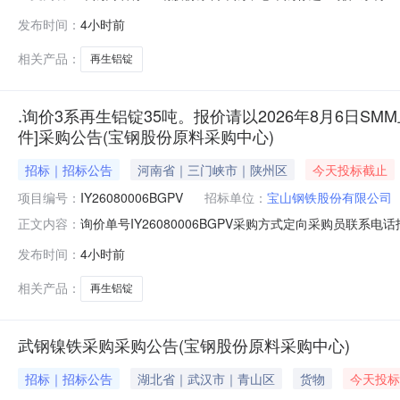
日【报价方式见附件】寻源方式:询比价中标供应商:未公开中标金
发布时间：
4小时前
相关产品：
再生铝锭
.询价3系再生铝锭35吨。报价请以2026年8月6日SMM
件]采购公告(宝钢股份原料采购中心)
招标｜招标公告
河南省｜三门峡市｜陕州区
今天投标截止
项目编号：
IY26080006BGPV
招标单位：
宝山钢铁股份有限公司
询价单号IY26080006BGPV采购方式定向采购员联系
正文内容：
牌采购数量计量单位要求交货期备注A5678974外购3系再
发布时间：
4小时前
额度：0.0元三、商务条款：定价说明：湿公吨。限价类别：
相关产品：
再生铝锭
武钢镍铁采购采购公告(宝钢股份原料采购中心)
招标｜招标公告
湖北省｜武汉市｜青山区
货物
今天投标