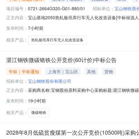
项目编号：
0721-2664G320-G01-880/01
招标单位：
宝山钢铁股
宝山基地2050热轧板坯库行车无人化改造设备[中标候选人
正文内容：
2026年08月09日本宝山基地2050热轧板坯库行车无人化改
发布时间：
7小时前
人化改造设备的中标候选人，现公示如下：一、评标情况1、
相关产品：
热轧板坯库行车无人化改造设备
湛江钢铁微碳铬铁公开竞价(60计价)中标公告
中标｜中标通知
上海市｜宝山区
其他
货物
招标单位：
宝山钢铁股份有限公司
采购商名称:宝钢股份原料采购中心采购标题:湛江钢铁微碳铬铁
正文内容：
点击：
发布时间：
19小时前
相关产品：
微碳铬铁
2028年8月低硫贫瘦煤第一次公开竞价(10500吨)采