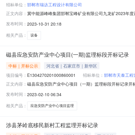
招标单位：
邯郸市瑞达工程设计有限公司
冀中能源峰峰集团邯郸宝峰矿业有限公司九龙矿2023年度
正文内容：
供应商：由于内容修改，原公告相关内容声明无效，以新公告
发布时间：
2023-10-31 20:18
的响应截止时间及开标时间，因项目的技术要求内容需要完
相关产品：
设备
磁县应急安防产业中心项目(一期)监理标段开标记录
中标｜开标公示
河北省｜石家庄市｜新华区
项目编号：
E1304270201000860001
招标单位：
邯郸市天泰工程
磁县应急安防产业中心项目（一期）监理标段开标记录开标时间：2
正文内容：
2023-02-0909:42开标记录内容1、投标人名称
发布时间：
2023-02-10 06:34
具体以实际工期为准，并提供保修期监理服务，质量标准：合格，
相关产品：
应急安防产业中心项目监理
涉县茅岭底移民新村工程监理开标记录