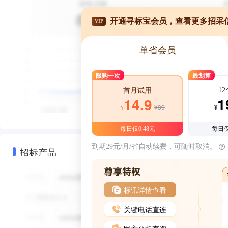
开通寻标宝会员，查看更多招采
VIP
单省会员
限购一次
最划算
1
首月试用
1
14.9
¥39
¥
¥
每日仅0.48元
每日仅
到期29元/月/省自动续费，可随时取消。
招标产品
标讯详情查看
关键电话直连