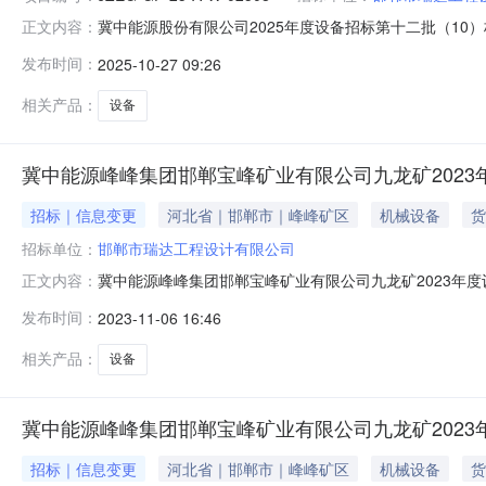
冀中能源股份有限公司2025年度设备招标第十二批（10
正文内容：
2025年度设备采购第十二批（10）标包项目编号：JZEG
发布时间：
2025-10-27 09:26
司2025年10月23日附件:终止公告.pdf冀中能源股份有
相关产品：
设备
冀中能源峰峰集团邯郸宝峰矿业有限公司九龙矿202
招标｜信息变更
河北省｜邯郸市｜峰峰矿区
机械设备
货
招标单位：
邯郸市瑞达工程设计有限公司
冀中能源峰峰集团邯郸宝峰矿业有限公司九龙矿2023年
正文内容：
商：由于内容修改，原公告相关内容声明无效，以新公告为准
发布时间：
2023-11-06 16:46
截止时间及开标时间，因项目的技术要求内容需要完善。现
(1)(1).pd
相关产品：
设备
冀中能源峰峰集团邯郸宝峰矿业有限公司九龙矿2023
招标｜信息变更
河北省｜邯郸市｜峰峰矿区
机械设备
货