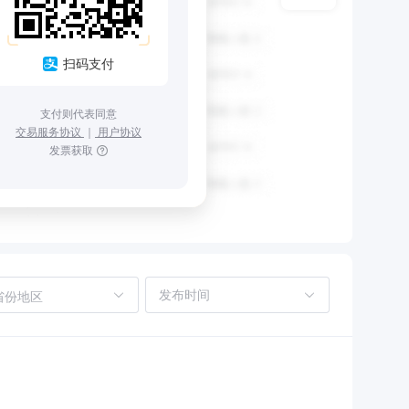
扫码支付
支付则代表同意
交易服务协议
｜
用户协议
发票获取
省份地区