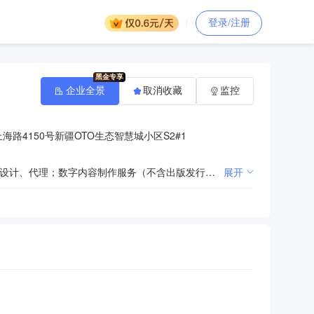
登录/注册
企业全景
取消收藏
监控
路4150号新疆OTO生态智慧城小区S2#1
一般项目：广告设计、代理；广告制作；广告发布；平面设计；数字广告制作；数字广告发布；数字广告设计、代理；数字内容制作服务（不含出版发行）；电影摄制服务；交通及公共管理用金属标牌制造；交通及公共管理用标牌销售；文具用品零售；办公设备耗材销售；文具用品批发；办公用品销售；会议及展览服务（出国办展须经相关部门审批）；打字复印；图文设计制作；办公设备销售；办公服务；计算机及办公设备维修；计算机软硬件及辅助设备批发；文化用品设备出租；建筑装饰材料销售；礼仪服务；个人商务服务；摄影扩印服务；摄像及视频制作服务；停车场服务；运输货物打包服务；装卸搬运；柜台、摊位出租；机械设备租赁；办公设备租赁服务；休闲娱乐用品设备出租；花卉绿植租借与代管理；公共事业管理服务；翻译服务；计算机软硬件及辅助设备零售；园林绿化工程施工；劳务服务（不含劳务派遣）；通讯设备销售；日用玻璃制品销售；门窗销售；楼梯销售；地板销售；计算机及通讯设备租赁；针纺织品销售；电线、电缆经营；电车销售；五金产品零售；对外承包工程；建筑材料销售；塑料制品销售；消防器材销售；劳动保护用品销售；市场营销策划；3D打印基础材料销售；软件销售；工程管理服务（除依法须经批准的项目外，凭营业执照依法自主开展经营活动）许可项目：包装装潢印刷品印刷；文件、资料等其他印刷品印刷；印刷品装订服务；建设工程施工；公章刻制（依法须经批准的项目，经相关部门批准后方可开展经营活动，具体经营项目以相关部门批准文件或许可证件为准）
展开