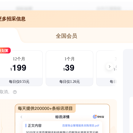
更多招采信息
全国会员
最划算
12个月
1个月
3个月
199
39
99
¥
¥
¥
每日仅0.55元
每日仅1.26元
每日仅1.08元
时取消。