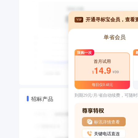
开通寻标宝会员，查看
VIP
单省会员
限购一次
首月试用
14.9
¥39
¥
每日仅0.48元
到期29元/月/省自动续费，可随
招标产品
标讯详情查看
关键电话直连