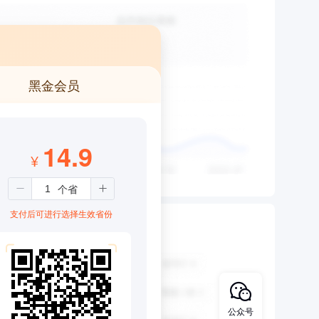
黑金会员
14.9
¥
支付后可进行选择生效省份
公众号