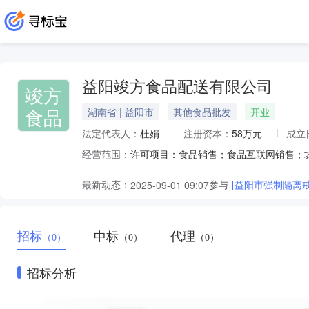
益阳竣方食品配送有限公司
竣方
食品
湖南省 | 益阳市
其他食品批发
开业
法定代表人：
杜娟
注册资本：
58万元
成立
经营范围：
最新动态：
参与
[益阳市强制隔离
2025-09-01 09:07
招标
中标
代理
（0）
（0）
（0）
招标分析