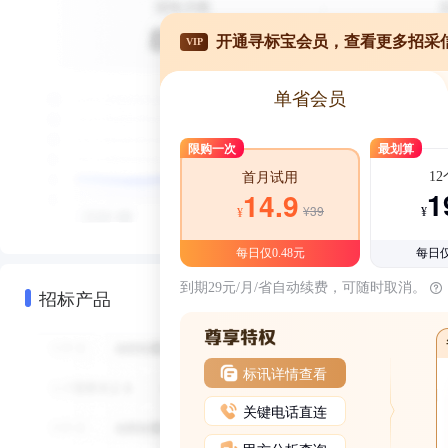
开通寻标宝会员，查看更多招采
VIP
单省会员
限购一次
最划算
1
首月试用
1
14.9
¥39
¥
¥
每日仅0.48元
每日仅
到期29元/月/省自动续费，可随时取消。
招标产品
标讯详情查看
关键电话直连