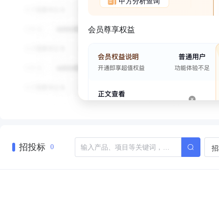
甲方分析查询
会员尊享权益
招投标
招
0