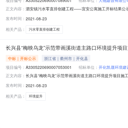
项目编号：
A3305220690007089001
招标单位：
大驰建设有限公
泗安镇污水零直排创建工程——宜安公寓施工开标结果公示开标时间
正文内容：
标时间2021-08-2305:02开标记录内容投标人名称:大
发布时间：
2021-08-23
道工程有限公司工期:90保证金金额:null;投标人名称:浙江
相关产品：
污水零直排创建工程
长兴县“梅映乌龙”示范带画溪街道主路口环境提升项
中标｜开标公示
浙江省｜衢州市｜开化县
项目编号：
A3305220690007053001
招标单位：
开化凯晟环境建
长兴县“梅映乌龙”示范带画溪街道主路口环境提升项目施工开标结果
正文内容：
交易中心开标时间2021-08-2304:21开标记录内容投标人
发布时间：
2021-08-23
称:湖州菱城建设工程有限公司工期:100保证金金额:7.5;投
相关产品：
环境提升