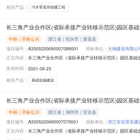
相关产品：
污水零直排创建工程
长三角产业合作区(省际承接产业转移示范区)园区基础
中标｜开标公示
浙江省｜绍兴市｜新昌县
项目编号：
A3305220690007088001
招标单位：
大驰建设有限公
长三角产业合作区（省际承接产业转移示范区）园区基础设施建设项
正文内容：
标参与人开标地点长兴县公共资源交易中心开标时间2021-08
发布时间：
2021-08-23
工期:120保证金金额:5.0;投标人名称:湖州万华管道工程有
相关产品：
基础设施建设
长三角产业合作区(省际承接产业转移示范区)园区基础
中标｜开标公示
浙江省｜湖州市｜安吉县
项目编号：
A3305220690007079001
招标单位：
浙江安吉景至建
长三角产业合作区（省际承接产业转移示范区）园区基础设施建
正文内容：
号：A3305220690007079001开标参与人开标地点长