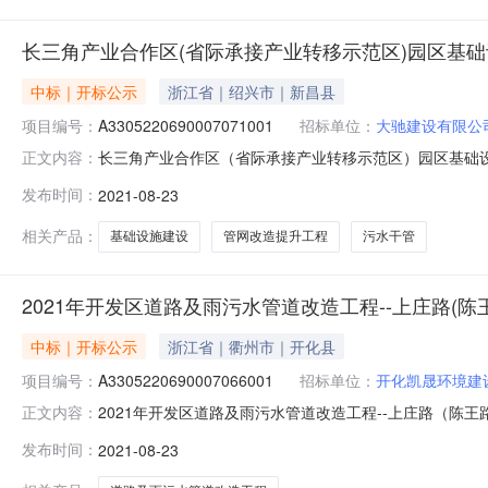
长三角产业合作区(省际承接产业转移示范区)园区基础
中标｜开标公示
浙江省｜绍兴市｜新昌县
项目编号：
A3305220690007071001
招标单位：
大驰建设有限公
长三角产业合作区（省际承接产业转移示范区）园区基础设施建
正文内容：
A3305220690007071001开标参与人开标地点长兴县公
发布时间：
2021-08-23
湖州菱城建设工程有限公司工期:270保证金金额:25.0;投标
相关产品：
基础设施建设
管网改造提升工程
污水干管
2021年开发区道路及雨污水管道改造工程--上庄路(
中标｜开标公示
浙江省｜衢州市｜开化县
项目编号：
A3305220690007066001
招标单位：
开化凯晟环境建
2021年开发区道路及雨污水管道改造工程--上庄路（陈王路至祥
正文内容：
地点长兴县公共资源交易中心开标时间2021-08-2304:5
发布时间：
2021-08-23
金金额:null;投标人名称:湖州菱城建设工程有限公司工期:1