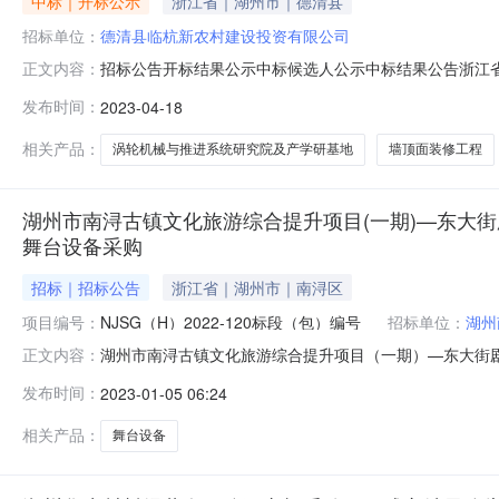
中标｜开标公示
浙江省｜湖州市｜德清县
招标单位：
德清县临杭新农村建设投资有限公司
招标公告开标结果公示中标候选人公示中标结果公告浙江省涡轮机
正文内容：
12331000769644294M-20210205-000015-
发布时间：
2023-04-18
研基地项目（一期）厂房、研发大楼B区墙顶面装修工程项
相关产品：
涡轮机械与推进系统研究院及产学研基地
墙顶面装修工程
湖州市南浔古镇文化旅游综合提升项目(一期)—东大
舞台设备采购
招标｜招标公告
浙江省｜湖州市｜南浔区
项目编号：
NJSG（H）2022-120标段（包）编号
招标单位：
湖州
湖州市南浔古镇文化旅游综合提升项目（一期）—东大街
正文内容：
2023-01-0403:17招标项目编号：A3305010
发布时间：
2023-01-05 06:24
（一期）—东大街剧院改造项目舞台设备采购复评招标范
区域：南浔区项目编
相关产品：
舞台设备