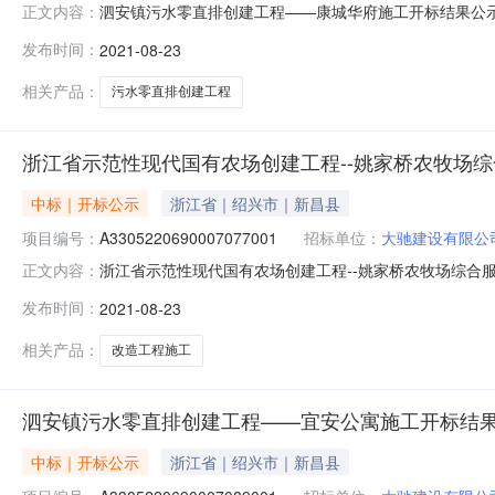
泗安镇污水零直排创建工程——康城华府施工开标结果公示开标时间
正文内容：
标时间2021-08-2305:01开标记录内容投标人名称:大
发布时间：
2021-08-23
道工程有限公司工期:90保证金金额:null;投标人名称:浙江
相关产品：
污水零直排创建工程
浙江省示范性现代国有农场创建工程--姚家桥农牧场
中标｜开标公示
浙江省｜绍兴市｜新昌县
项目编号：
A3305220690007077001
招标单位：
大驰建设有限公
浙江省示范性现代国有农场创建工程--姚家桥农牧场综合服务中心改
正文内容：
地点长兴县公共资源交易中心开标时间2021-08-2304:5
发布时间：
2021-08-23
金额:null;投标人名称:浙江长兴尧诚建设有限公司工期:80
相关产品：
改造工程施工
泗安镇污水零直排创建工程——宜安公寓施工开标结
中标｜开标公示
浙江省｜绍兴市｜新昌县