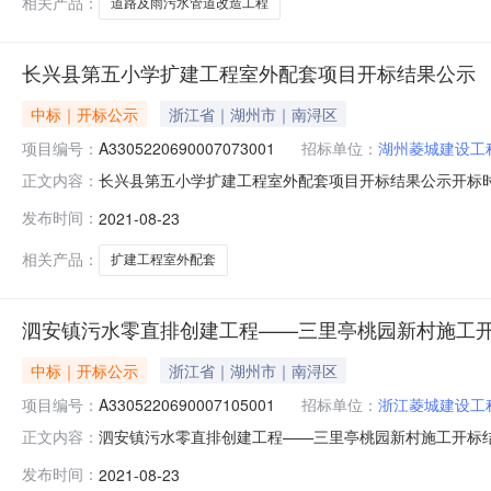
相关产品：
道路及雨污水管道改造工程
长兴县第五小学扩建工程室外配套项目开标结果公示
中标｜开标公示
浙江省｜湖州市｜南浔区
项目编号：
A3305220690007073001
招标单位：
湖州菱城建设工
长兴县第五小学扩建工程室外配套项目开标结果公示开标时间：20
正文内容：
2021-08-2304:57开标记录内容投标人名称:湖州菱城
发布时间：
2021-08-23
建设集团有限公司工期:90保证金金额:null;投标人名称:乐
相关产品：
扩建工程室外配套
泗安镇污水零直排创建工程——三里亭桃园新村施工
中标｜开标公示
浙江省｜湖州市｜南浔区
项目编号：
A3305220690007105001
招标单位：
浙江菱城建设工
泗安镇污水零直排创建工程——三里亭桃园新村施工开标结果公示开
正文内容：
中心开标时间2021-08-2305:06开标记录内容投标人名
发布时间：
2021-08-23
名称:浙江长兴尧诚建设有限公司工期:90保证金金额:null;