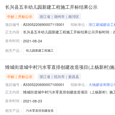
长兴县五丰幼儿园新建工程施工开标结果公示
中标｜开标公示
浙江省｜湖州市｜南浔区
项目编号：
A3305220690007115001
招标单位：
浙江菱城建设工
长兴县五丰幼儿园新建工程施工开标结果公示开标时间：2021-0
正文内容：
08-2409:44开标记录内容投标人名称:浙江菱城建设工程有
发布时间：
2021-08-24
设集团有限公司工期:330保证金金额:null;投标人名称:乐清
相关产品：
幼儿园新建工程施工
雉城街道城中村污水零直排创建改造项目(上杨新村)
中标｜开标公示
浙江省｜绍兴市｜新昌县
项目编号：
A3305220690007100001
招标单位：
大驰建设有限公
雉城街道城中村污水零直排创建改造项目（上杨新村）施工开标结果
正文内容：
源交易中心开标时间2021-08-2305:05开标记录内容投
发布时间：
2021-08-23
称:湖州万华管道工程有限公司工期:90保证金金额:null;投
相关产品：
污水零直排创建改造