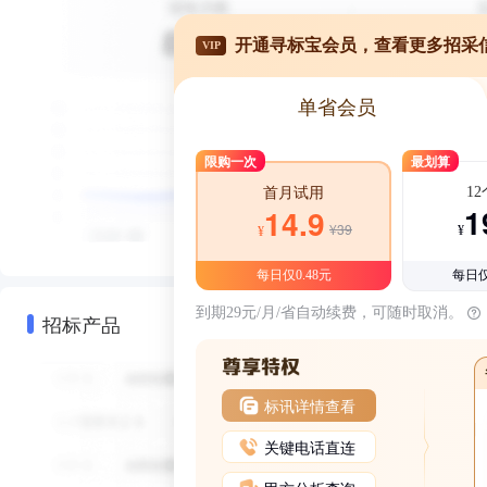
开通寻标宝会员，查看更多招采
VIP
单省会员
限购一次
最划算
1
首月试用
1
14.9
¥39
¥
¥
每日仅0.48元
每日仅
到期29元/月/省自动续费，可随时取消。
招标产品
标讯详情查看
关键电话直连