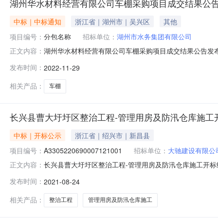
湖州华水材料经营有限公司车棚采购项目成交结果公
中标｜中标通知
浙江省｜湖州市｜吴兴区
其他
项目编号：
分包名称
招标单位：
湖州市水务集团有限公司
湖州华水材料经营有限公司车棚采购项目成交结果公告发布时间
正文内容：
集团有限公司采购方式：公开招标项目所在区域：市本级分包
发布时间：
2022-11-29
168006.00元公告开始时间:2022年11月29日公告结束时间:2
相关产品：
车棚
长兴县曹大圩圩区整治工程-管理用房及防汛仓库施工
中标｜开标公示
浙江省｜绍兴市｜新昌县
项目编号：
A3305220690007121001
招标单位：
大驰建设有限公
长兴县曹大圩圩区整治工程-管理用房及防汛仓库施工开标结果公示
正文内容：
中心开标时间2021-08-2403:21开标记录内容投标人名称
发布时间：
2021-08-24
江长兴尧诚建设有限公司工期:210保证金金额:null;投标人
相关产品：
整治工程
管理用房及防汛仓库施工