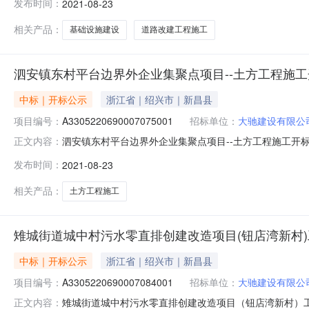
发布时间：
2021-08-23
额:null;投标人名称:浙江长兴大合建设有限公司工期:null保
相关产品：
基础设施建设
道路改建工程施工
泗安镇东村平台边界外企业集聚点项目--土方工程施
中标｜开标公示
浙江省｜绍兴市｜新昌县
项目编号：
A3305220690007075001
招标单位：
大驰建设有限公
泗安镇东村平台边界外企业集聚点项目--土方工程施工开标结果公示
正文内容：
中心开标时间2021-08-2304:57开标记录内容投标人名
发布时间：
2021-08-23
长兴尧诚建设有限公司工期:60保证金金额:null;投标人名称
相关产品：
土方工程施工
雉城街道城中村污水零直排创建改造项目(钮店湾新村
中标｜开标公示
浙江省｜绍兴市｜新昌县
项目编号：
A3305220690007084001
招标单位：
大驰建设有限公
雉城街道城中村污水零直排创建改造项目（钮店湾新村）工程施工开
正文内容：