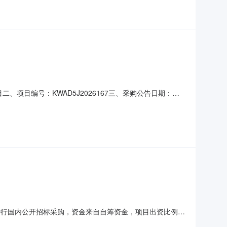
二、项目编号：KWAD5J2026167三、采购公告日期：
元）广西焱南安全科技有限公司壹拾陆万伍仟元整
，可以在成交结果公告发布之日起3日内以书面形式向广西科文
剂进行国内公开招标采购，资金来自自筹资金，项目出资比例为
横州绿城天源水务有限公司药剂采购项目编号：