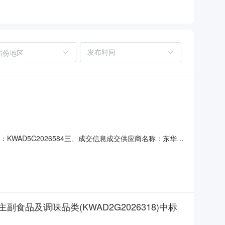
省份地区
KWAD5C2026584三、成交信息成交供应商名称：东华大
教材建设服务服务内容：职业技能培训教材编写、出版、校对统
服务标准：按照国家、行业相关标准及采购文件约定的标准。
品及调味品类(KWAD2G2026318)中标