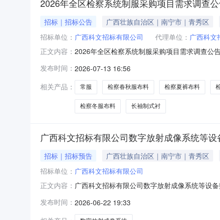
2026年全区检察系统制服采购项目需求调查公
招标｜招标公告
广西壮族自治区｜南宁市｜青秀区
招标单位：
广西科文招标有限公司
代理单位：
广西科文
2026年全区检察系统制服采购项目需求调查
正文内容：
需求调查，欢迎各市场主体积极报名，公告具体
发布时间：
2026-07-13 16:56
（蓝）、检察夏服短袖衬衫布料（白）、检察内
察男式皮鞋（套脚款）、检察女式皮鞋（系带款
相关产品：
常服
检察春秋服布料
检察夏裤布料
检察冬服布料
长袖制式衬
广西科文招标有限公司数字放射成像系统等设
招标｜招标预告
广西壮族自治区｜南宁市｜青秀区
招标单位：
广西科文招标有限公司
广西科文招标有限公司数字放射成像系统等设备
正文内容：
购，为保障各政府采购当事人的合法权益，现对
发布时间：
2026-06-22 19:33
若认为本项目招标文件上述内容存在唯一性（倾向
交意见函，请携带营业执照副本复印件（加