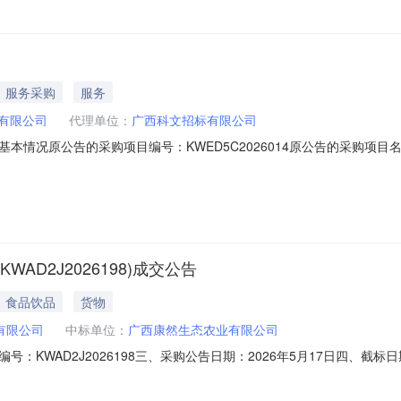
服务采购
服务
有限公司
代理单位：
广西科文招标有限公司
情况原公告的采购项目编号：KWED5C2026014原公告的采购项目名
第四条、采购需求的第（四）项岗位设置及服务人员要求的第1、北海分行
，现更改为“公务车驾驶：本部司机参考配置人数2人、其他服务：其他服务人
D2J2026198)成交公告
食品饮品
货物
有限公司
中标单位：
广西康然生态农业有限公司
KWAD2J2026198三、采购公告日期：2026年5月17日四、截标日期
生态农业有限公司74.50%七、采购项目联系人：朱庆妮电话：0771-2
ww.kwbid.com.cn）。采购代理机构：广西科文招标有限公司2026年5月25日