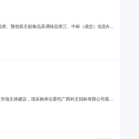
食品类、预包装主副食品及调味品类三、中标（成交）信息A分
中标折扣系数：95.80%B分标：中标人名称：广西鑫海商
C分标：中标人名称：广西南宁市恒业文化传播有限公司中标人
取市场主体建议，现采购单位委托广西科文招标有限公司面向
检察冬服、检察短袖衬衣（蓝）、检察短袖衬衣（白）、检
1、相关产业发展情况；（格式自拟）2、市场供给情况；