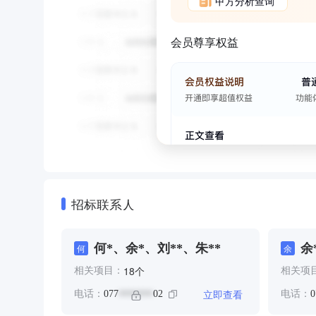
甲方分析查询
会员尊享权益
招标联系人
何*、余*、刘**、朱**
余
何
余
个
18
相关项目：
相关项
立即查看
电话：
077
02
电话：
0
*******