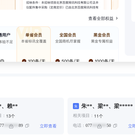
查看全部权益
*、赖**
朱**、梁**、梁*****
朱
个
个
13
11
目：
相关项目：
立即查看
立
77
89
电话：
077
50
*******
*******