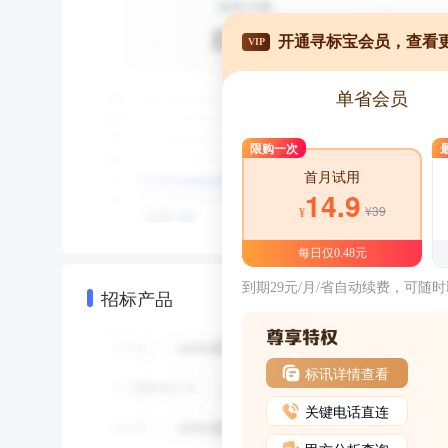
开通寻标宝会员，查看
VIP
单省会员
限购一次
首月试用
14.9
¥39
¥
每日仅0.48元
到期29元/月/省自动续费，可随
招标产品
标讯详情查看
关键电话直连