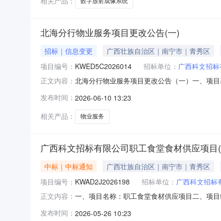
相关产品：
数字放射成像系统
北海分行物业服务项目更改公告(一)
招标｜信息变更
广西壮族自治区｜南宁市｜青秀区
项目编号：
KWED5C2026014
招标单位：
广西科文招标
北海分行物业服务项目更改公告（一）一、项目基本
正文内容：
二、更改信息更改内容：第四部分采购需求书的
发布时间：
2026-06-10 13:23
人、其他服务：其他服务人员参考配置人数7人”
其他事项其他内容不变
相关产品：
物业服务
广西科文招标有限公司职工食堂食材供应项目(KWA
中标｜中标通知
广西壮族自治区｜南宁市｜青秀区
项目编号：
KWAD2J2026198
招标单位：
广西科文招标
一、项目名称：职工食堂食材供应项目二、项目编号：
正文内容：
六、成交结果：成交供应商成交折扣（%）广西康然
发布时间：
2026-05-26 10:23
（www.chinabidding.cn）、广西科文网（w