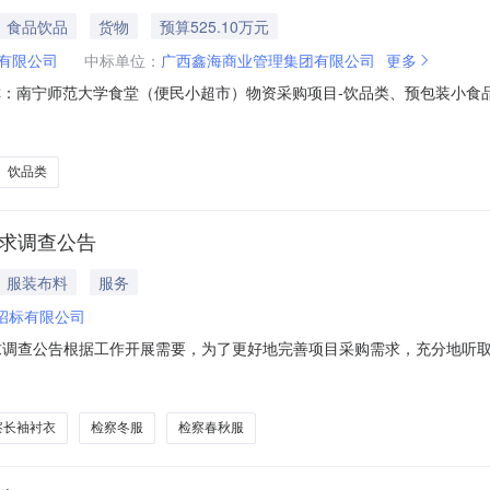
食品饮品
货物
预算525.10万元
有限公司
中标单位：
广西鑫海商业管理集团有限公司
更多
项目名称：南宁师范大学食堂（便民小超市）物资采购项目-饮品类、预包装小
中标人地址：柳州市柳南区瑞龙路东面西鹅公交停保场8号楼南面1号房屋
龙路东面西鹅公交停保场8号楼南面1号房屋中标折扣系数：98.80%
饮品类
需求调查公告
服装布料
服务
招标有限公司
需求调查公告根据工作开展需要，为了更好地完善项目采购需求，充分地听
公告具体内容如下：一、项目基本情况本项目采购内容为：检察春秋服、
夏裤、检察夏裙等制作要求。二、调查内容本次采购需求调查内容如下：
察长袖衬衣
检察冬服
检察春秋服