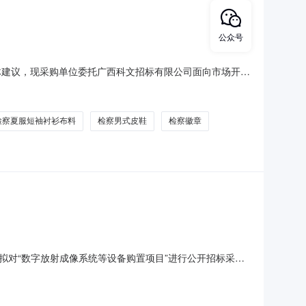
公众号
体建议，现采购单位委托广西科文招标有限公司面向市场开展
冬服布料、检察夏裤（裙）布料、检察夏服短袖衬衫布料
带（蓝）、检察徽章、皮带、检察男式皮鞋（系带款）、检
检察夏服短袖衬衫布料
检察男式皮鞋
检察徽章
对“数字放射成像系统等设备购置项目”进行公开招标采
和评标标准予以预公示（详见附件）。相关政府采购供应商
见函）向我公司反映，以便我公司完善招标文件。如供应商需提