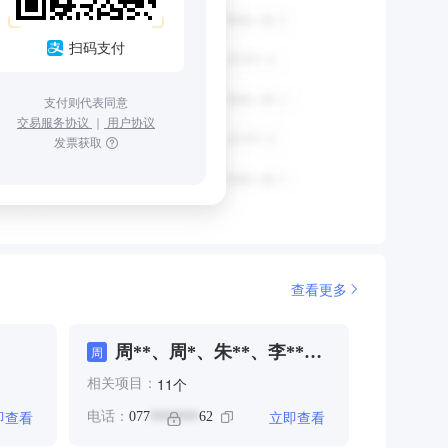
扫码支付
支付则代表同意
交易服务协议
｜
用户协议
发票获取
查看更多
周**、周*、朱**、李**、
周
陈**
个
11
相关项目：
即查看
立即查看
电话：
077
62
*******