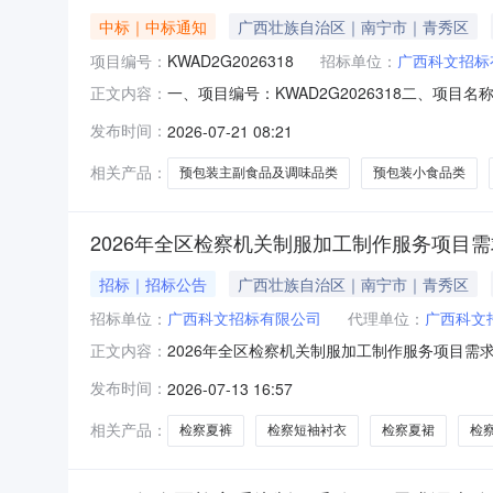
中标｜中标通知
广西壮族自治区｜南宁市｜青秀区
项目编号：
KWAD2G2026318
招标单位：
广西科文招标
一、项目编号：KWAD2G2026318二、
正文内容：
标：中标人名称：广西鑫海商业管理集团有限公司
发布时间：
2026-07-21 08:21
业管理集团有限公司中标人地址：柳州市柳南区瑞
地址：南宁市兴宁区
相关产品：
预包装主副食品及调味品类
预包装小食品类
2026年全区检察机关制服加工制作服务项目
招标｜招标公告
广西壮族自治区｜南宁市｜青秀区
招标单位：
广西科文招标有限公司
代理单位：
广西科文
2026年全区检察机关制服加工制作服务项目
正文内容：
市场开展需求调查，欢迎各市场主体积极报名，
发布时间：
2026-07-13 16:57
察长袖衬衣（蓝）、检察长袖衬衣（白）、检察
（格式自拟）3、同类采购项目历史成交信息；
相关产品：
检察夏裤
检察短袖衬衣
检察夏裙
检