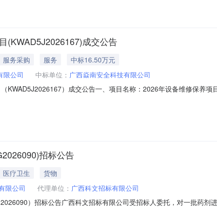
WAD5J2026167)成交公告
服务采购
服务
中标16.50万元
有限公司
中标单位：
广西焱南安全科技有限公司
KWAD5J2026167）成交公告一、项目名称：2026年设备维修保养项目
月3日五、成交公告日期：2026年4月7日六、成交结果：成交人成交金额（
日雁联系电话：0771-2023897八、各有关当事人对成交结果有异议的
026090)招标公告
医疗卫生
货物
有限公司
代理单位：
广西科文招标有限公司
G2026090）招标公告广西科文招标有限公司受招标人委托，对一批药
为便于参加投标，现将有关事项公告如下：一、招标项目内容：项目名称：