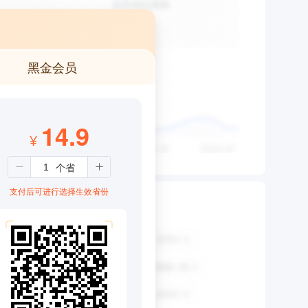
黑金会员
14.9
¥
支付后可进行选择生效省份