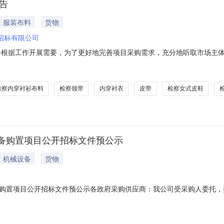
告
服装布料
货物
招标有限公司
公告根据工作开展需要，为了更好地完善项目采购需求，充分地听取市场主
内容如下：一、项目基本情况本项目采购内容为：检察春秋服布料、检察
穿衬衫布料（蓝）、检察内穿衬衫布料（白）、检察领带（红）、检察领
）
检察内穿衬衫布料
检察领带
内穿衬衣
皮带
检察女式皮鞋
备购置项目公开招标文件预公示
机械设备
货物
购置项目公开招标文件预公示各政府采购供应商：我公司受采购人委托，拟
本项目招标文件的招标公告、投标人须知及前附表、采购需求、评标方法
性）或排他性等问题，请于2026年6月25日18时前以书面形式（意