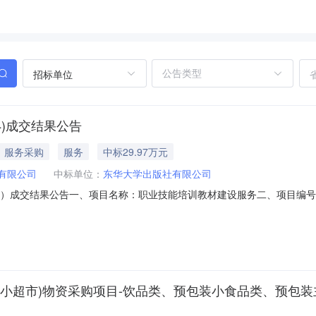
招标单位
4)成交结果公告
服务采购
服务
中标29.97万元
有限公司
中标单位：
东华大学出版社有限公司
584）成交结果公告一、项目名称：职业技能培训教材建设服务二、项目编号：
整（￥299700.00）四、成交标的信息：标的名称：职业技能培训
求。服务期限：2026年12月5日前整体交付，并通过采购人验收合格。
超市)物资采购项目-饮品类、预包装小食品类、预包装主副食