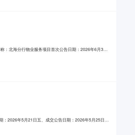
称：北海分行物业服务项目首次公告日期：2026年6月3日
及市区网点中原“公务车驾驶：本部司机参考配置人数3
员参考配置人数8人”。更改日期：2026年6月10日三、
：2026年5月21日五、成交公告日期：2026年5月25日
026102八、公告媒体：中国采购与招标网